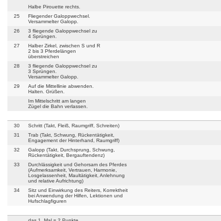
Halbe Pirouette rechts.
25
Fliegender Galoppwechsel.
Versammelter Galopp.
26
3 fliegende Galoppwechsel zu
4 Sprüngen.
27
Halber Zirkel, zwischen S und R
2 bis 3 Pferdelängen
überstreichen
28
3 fliegende Galoppwechsel zu
3 Sprüngen.
Versammelter Galopp.
29
Auf die Mittellinie abwenden.
Halten. Grüßen.
Im Mittelschritt am langen
Zügel die Bahn verlassen.
30
Schritt (Takt, Fleiß, Raumgriff, Schreiten)
31
Trab (Takt, Schwung, Rückentätigkeit,
Engagement der Hinterhand, Raumgriff)
32
Galopp (Takt, Durchsprung, Schwung,
Rückentätigkeit, Bergauftendenz)
33
Durchlässigkeit und Gehorsam des Pferdes
(Aufmerksamkeit, Vertrauen, Harmonie,
Losgelassenheit, Maultätigkeit, Anlehnung
und relative Aufrichtung)
34
Sitz und Einwirkung des Reiters, Korrektheit
bei Anwendung der Hilfen, Lektionen und
Hufschlagfiguren
das 1. Mal = 2 Punkte