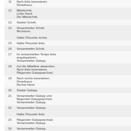
11
Nach links traversieren.
Geradeaus.
12
Mittelschritt.
Linke Hand.
Der Mittelschritt.
13
Starker Schritt.
14
Versammelter Schritt.
Rechtsum.
Halbe Pirouette rechts.
15
Halbe Pirouette links.
16
Versammelter Schritt.
17
Im versammelten Tempo links
angaloppieren.
Versammelter Galopp.
18
Auf die Mittellinie abwenden.
Nach links traversieren.
Fliegender Galoppwechsel.
19
Nach rechts traversieren.
Geradeaus.
Rechte Hand.
20
Starker Galopp.
21
Versammelter Galopp und
fliegender Galoppwechsel.
Versammelter Galopp.
22
Versammelter Galopp.
Halbe Pirouette links.
23
Fliegender Galoppwechsel.
Versammelter Galopp.
24
Versammelter Galopp.