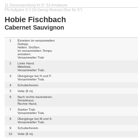
11 Dressurprüfung Kl.S* S3 Amateure
FN Aufgabe S 3 (St-Georg-Niveau) (Nur für S*)
Hobie Fischbach
Cabernet Sauvignon
1
Einreiten im versammelten
Galopp.
Halten. Grüßen.
Im versammelten Tempo
antraben.
Versammelter Trab
2
Linke Hand.
Mitteltrab.
Versammelter Trab.
3
Übergänge bei H und F.
Versammelter Trab.
4
Schulterherein.
5
Volte (8 m).
6
Nach rechts traversieren.
Geradeaus.
Rechte Hand.
7
Starker Trab.
Versammelter Trab.
8
Übergänge bei M und K.
Versammelter Trab.
9
Schulterherein.
10
Volte (8 m).