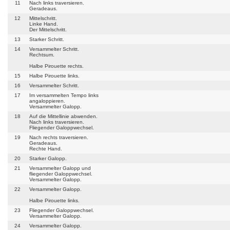
11
Nach links traversieren.
Geradeaus.
12
Mittelschritt.
Linke Hand.
Der Mittelschritt.
13
Starker Schritt.
14
Versammelter Schritt.
Rechtsum.
Halbe Pirouette rechts.
15
Halbe Pirouette links.
16
Versammelter Schritt.
17
Im versammelten Tempo links
angaloppieren.
Versammelter Galopp.
18
Auf die Mittellinie abwenden.
Nach links traversieren.
Fliegender Galoppwechsel.
19
Nach rechts traversieren.
Geradeaus.
Rechte Hand.
20
Starker Galopp.
21
Versammelter Galopp und
fliegender Galoppwechsel.
Versammelter Galopp.
22
Versammelter Galopp.
Halbe Pirouette links.
23
Fliegender Galoppwechsel.
Versammelter Galopp.
24
Versammelter Galopp.