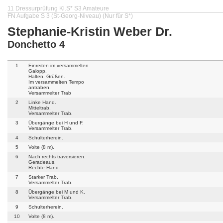
11 Dressurprüfung Kl.S* S3 Amateure
FN Aufgabe S 3 (St-Georg-Niveau) (Nur für S*)
Stephanie-Kristin Weber Dr.
Donchetto 4
1
Einreiten im versammelten
Galopp.
Halten. Grüßen.
Im versammelten Tempo
antraben.
Versammelter Trab
2
Linke Hand.
Mitteltrab.
Versammelter Trab.
3
Übergänge bei H und F.
Versammelter Trab.
4
Schulterherein.
5
Volte (8 m).
6
Nach rechts traversieren.
Geradeaus.
Rechte Hand.
7
Starker Trab.
Versammelter Trab.
8
Übergänge bei M und K.
Versammelter Trab.
9
Schulterherein.
10
Volte (8 m).