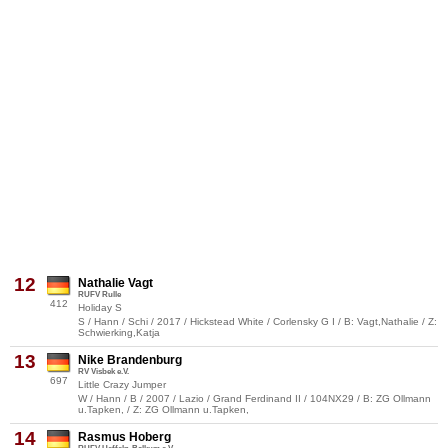
12
Nathalie Vagt
RUFV Rulle
412
Holiday S
S / Hann / Schi / 2017 / Hickstead White / Corlensky G I / B: Vagt,Nathalie / Z:
Schwierking,Katja
13
Nike Brandenburg
RV Visbek e.V.
697
Little Crazy Jumper
W / Hann / B / 2007 / Lazio / Grand Ferdinand II / 104NX29 / B: ZG Ollmann
u.Tapken, / Z: ZG Ollmann u.Tapken,
14
Rasmus Hoberg