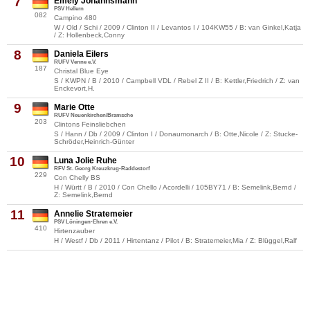
7
Emely Johannsmann
PSV Hellern
082
Campino 480
W / Old / Schi / 2009 / Clinton II / Levantos I / 104KW55 / B: van Ginkel,Katja
/ Z: Hollenbeck,Conny
8
Daniela Eilers
RUFV Venne e.V.
187
Christal Blue Eye
S / KWPN / B / 2010 / Campbell VDL / Rebel Z II / B: Kettler,Friedrich / Z: van
Enckevort,H.
9
Marie Otte
RUFV Neuenkirchen/Bramsche
203
Clintons Feinsliebchen
S / Hann / Db / 2009 / Clinton I / Donaumonarch / B: Otte,Nicole / Z: Stucke-
Schröder,Heinrich-Günter
10
Luna Jolie Ruhe
RFV St. Georg Kreuzkrug-Raddestorf
229
Con Chelly BS
H / Württ / B / 2010 / Con Chello / Acordelli / 105BY71 / B: Semelink,Bernd /
Z: Semelink,Bernd
11
Annelie Stratemeier
PSV Löningen-Ehren e.V.
410
Hirtenzauber
H / Westf / Db / 2011 / Hirtentanz / Pilot / B: Stratemeier,Mia / Z: Blüggel,Ralf