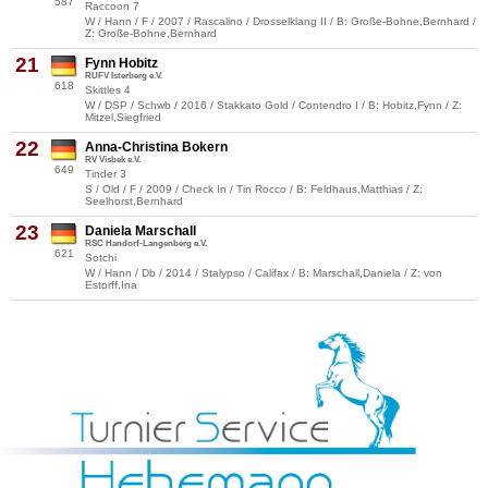
587
Raccoon 7
W / Hann / F / 2007 / Rascalino / Drosselklang II / B: Große-Bohne,Bernhard /
Z: Große-Bohne,Bernhard
21
Fynn Hobitz
RUFV Isterberg e.V.
618
Skittles 4
W / DSP / Schwb / 2016 / Stakkato Gold / Contendro I / B: Hobitz,Fynn / Z:
Mitzel,Siegfried
22
Anna-Christina Bokern
RV Visbek e.V.
649
Tinder 3
S / Old / F / 2009 / Check In / Tin Rocco / B: Feldhaus,Matthias / Z:
Seelhorst,Bernhard
23
Daniela Marschall
RSC Handorf-Langenberg e.V.
621
Sotchi
W / Hann / Db / 2014 / Stalypso / Califax / B: Marschall,Daniela / Z: von
Estorff,Ina