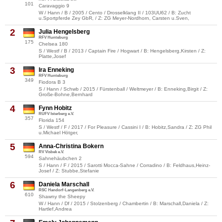
101
Caravaggio 9
W / Hann / B / 2005 / Cento / Drosselklang II / 103UU62 / B: Zucht
u.Sportpferde Zey GbR, / Z: ZG Meyer-Nordhorn, Carsten u.Sven,
2
Julia Hengelsberg
RFV Hunteburg
175
Chelsea 180
S / Westf / B / 2013 / Captain Fire / Hogwart / B: Hengelsberg,Kirsten / Z:
Platte,Josef
3
Ira Enneking
RFV Hunteburg
349
Fiodora B 3
S / Hann / Schwb / 2015 / Fürstenball / Weltmeyer / B: Enneking,Birgit / Z:
Große-Bohne,Bernhard
4
Fynn Hobitz
RUFV Isterberg e.V.
357
Florida 154
S / Westf / F / 2017 / For Pleasure / Cassini I / B: Hobitz,Sandra / Z: ZG Phil
u.Michael Hötger,
5
Anna-Christina Bokern
RV Visbek e.V.
594
Sahnehäubchen 2
S / Hann / F / 2015 / Sarotti Mocca-Sahne / Corradino / B: Feldhaus,Heinz-
Josef / Z: Stubbe,Stefanie
6
Daniela Marschall
RSC Handorf-Langenberg e.V.
610
Shawny the Sheepy
W / Hann / Df / 2015 / Stolzenberg / Chambertin / B: Marschall,Daniela / Z:
Hartlef,Andrea