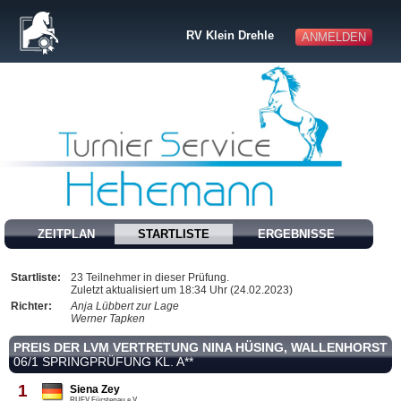
RV Klein Drehle
ANMELDEN
ZEITPLAN
STARTLISTE
ERGEBNISSE
Startliste:
23 Teilnehmer in dieser Prüfung.
Zuletzt aktualisiert um 18:34 Uhr (24.02.2023)
Richter:
Anja Lübbert zur Lage
Werner Tapken
PREIS DER LVM VERTRETUNG NINA HÜSING, WALLENHORST
06/1 SPRINGPRÜFUNG KL. A**
1
Siena Zey
RUFV Fürstenau e.V.