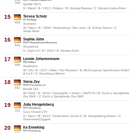
RUFV Ueffeln-Balkum e.V.
559
Quality Girl S
S / Westf / B / 2012 / Polydor / B: Hoberg,Rasmus / Z: Sinnack,Julius-Peter
15
Teresa Scholz
PC Dinklage
605
Scamano
W / Hann / B / 2006 / Stolzenberg / Don Juan / B: Scholz,Teresa / Z:
Seide,Horst
16
Sophia Jütte
RUFV Neuenkirchen/Bramsche
620
Sonyadora
S / Grpf.o.R / B / 2010 / B: Höveler,Josef
17
Leonie Johannsmann
PSV Hellern
006
Aesthetico
W / OS / B / 2017 / Abke / For Pleasure / B: MJ European Sporthorses GmbH
& Co.K / Z: Oeverhaus,Werner
18
Siena Zey
RUFV Fürstenau e.V.
031
Bandit ZSZ
W / Holst / B / 2014 / Cascadello I / Artani / 106TC74 / B: Zucht u.Sportpferde
Zey GbR, / Z: Zucht u.Sportpferde Zey GbR,
19
Julia Hengelsberg
RFV Hunteburg
211
Coco Chanel 270
S / Hann / B / 2013 / Contendros / Acord II / B: Hengelsberg,Kirsten / Z:
Groenewold,Eggerk
20
Ira Enneking
RFV Hunteburg