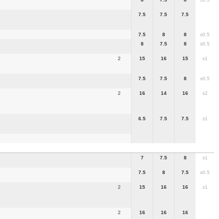
7.5
7.5
7.5
7.5
8
8
±0.5
8
7.5
8
±0.5
2
15
16
15
±1
7.5
7.5
8
±0.5
2
16
14
16
±2
6.5
7.5
7.5
±1
7
7.5
8
±1
7.5
8
7.5
±0.5
2
15
16
16
±1
2
16
16
16