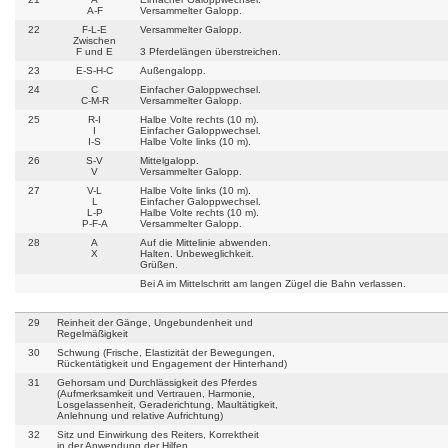
A-F
Versammelter Galopp.
22
F-L-E
Versammelter Galopp.
Zwischen
F und E
3 Pferdelängen überstreichen.
23
E-S-H-C
Außengalopp.
24
C
Einfacher Galoppwechsel.
C-M-R
Versammelter Galopp.
25
R-I
Halbe Volte rechts (10 m).
I
Einfacher Galoppwechsel.
I-S
Halbe Volte links (10 m).
26
S-V
Mittelgalopp.
V
Versammelter Galopp.
27
V-L
Halbe Volte links (10 m).
L
Einfacher Galoppwechsel.
L-P
Halbe Volte rechts (10 m).
P-F-A
Versammelter Galopp.
28
A
Auf die Mittelinie abwenden.
X
Halten. Unbeweglichkeit.
Grüßen.
Bei A im Mittelschritt am langen Zügel die Bahn verlassen.
29
Reinheit der Gänge, Ungebundenheit und
Regelmäßigkeit
30
Schwung (Frische, Elastizität der Bewegungen,
Rückentätigkeit und Engagement der Hinterhand)
31
Gehorsam und Durchlässigkeit des Pferdes
(Aufmerksamkeit und Vertrauen, Harmonie,
Losgelassenheit, Geraderichtung, Maultätigkeit,
Anlehnung und relative Aufrichtung)
32
Sitz und Einwirkung des Reiters, Korrektheit
in der Anwendung der Hilfen