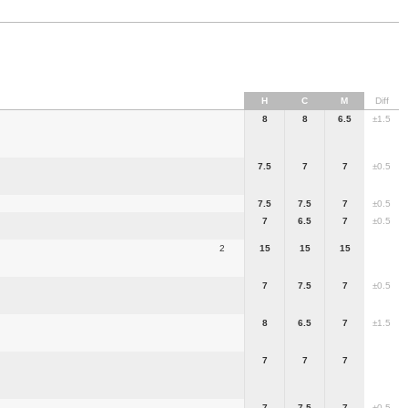
H
C
M
Diff
8
8
6.5
±1.5
7.5
7
7
±0.5
7.5
7.5
7
±0.5
7
6.5
7
±0.5
2
15
15
15
7
7.5
7
±0.5
8
6.5
7
±1.5
7
7
7
7
7.5
7
±0.5