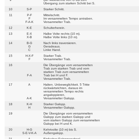
Übergang zum starken Schritt bei S.
10
S-P
Starker Schritt.
11
P-F
Mittelschritt.
F
Im versammelten Tempo antraben.
F-A-K
Versammelter Trab.
12
K-E
Schulterherein.
13
E-X
Halbe Volte rechts (10 m).
X-B
Halbe Volte links (10 m).
14
B-G
Nach links traversieren.
G
Geradeaus.
C
Linke Hand.
15
H-X-F
Starker Trab.
F
Versammelter Trab.
16
Die Übergänge vom versammelten
Trab zum starken Trab und vom
starken Trab zum versammelten
F-A
Trab bei H und F.
Versammelter Trab.
17
A
Halten. Unbeweglichkeit. 5 Tritte
rückwärtsrichten, daraus im
versammelten Tempo rechts
angaloppieren.
A-K
Versammelter Galopp.
18
K-H
Starker Galopp.
H
Versammelter Galopp.
19
Die Übergänge vom versammelten
Galopp zum starken Galopp und
vom starken Galopp zum versammelten
Galopp bei H und K.
20
H-G
Kehrtvolte (10 m) bis S.
S-E-V-K-A
Außengalopp.
21
A
Einfacher Galoppwechsel.