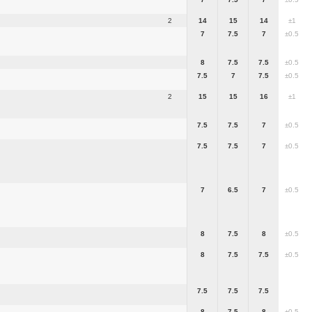
2
14
15
14
±1
7
7.5
7
±0.5
8
7.5
7.5
±0.5
7.5
7
7.5
±0.5
2
15
15
16
±1
7.5
7.5
7
±0.5
7.5
7.5
7
±0.5
7
6.5
7
±0.5
8
7.5
8
±0.5
8
7.5
7.5
±0.5
7.5
7.5
7.5
8
7.5
8
±0.5