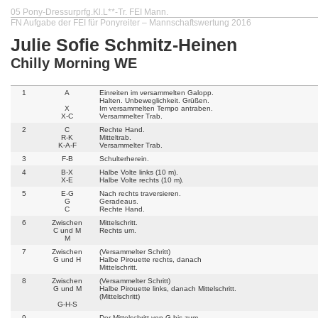
05 Pony-Dressurprfg.Kl.L**-Tr. FEI Mann.
FN Aufgabe der FEI für Ponyreiter – Mannschaftswertung 2016
Julie Sofie Schmitz-Heinen
Chilly Morning WE
1
A
Einreiten im versammelten Galopp.
Halten. Unbeweglichkeit. Grüßen.
X
Im versammelten Tempo antraben.
X-C
Versammelter Trab.
2
C
Rechte Hand.
R-K
Mitteltrab.
K-A-F
Versammelter Trab.
3
F-B
Schulterherein.
4
B-X
Halbe Volte links (10 m).
X-E
Halbe Volte rechts (10 m).
5
E-G
Nach rechts traversieren.
G
Geradeaus.
C
Rechte Hand.
6
Zwischen
Mittelschritt.
C und M
Rechts um.
M
7
Zwischen
(Versammelter Schritt)
G und H
Halbe Pirouette rechts, danach
Mittelschritt.
8
Zwischen
(Versammelter Schritt)
G und M
Halbe Pirouette links, danach Mittelschritt.
(Mittelschritt)
G-H-S
9
Der Mittelschritt von G bis zum