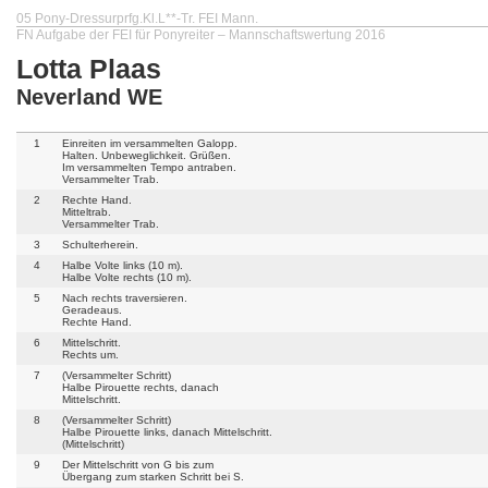
05 Pony-Dressurprfg.Kl.L**-Tr. FEI Mann.
FN Aufgabe der FEI für Ponyreiter – Mannschaftswertung 2016
Lotta Plaas
Neverland WE
1
Einreiten im versammelten Galopp.
Halten. Unbeweglichkeit. Grüßen.
Im versammelten Tempo antraben.
Versammelter Trab.
2
Rechte Hand.
Mitteltrab.
Versammelter Trab.
3
Schulterherein.
4
Halbe Volte links (10 m).
Halbe Volte rechts (10 m).
5
Nach rechts traversieren.
Geradeaus.
Rechte Hand.
6
Mittelschritt.
Rechts um.
7
(Versammelter Schritt)
Halbe Pirouette rechts, danach
Mittelschritt.
8
(Versammelter Schritt)
Halbe Pirouette links, danach Mittelschritt.
(Mittelschritt)
9
Der Mittelschritt von G bis zum
Übergang zum starken Schritt bei S.