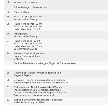
22
Versammelter Galopp.
3 Pferdelängen überstreichen.
23
Außengalopp.
24
Einfacher Galoppwechsel.
Versammelter Galopp.
25
Halbe Volte rechts (10 m).
Einfacher Galoppwechsel.
Halbe Volte links (10 m).
26
Mittelgalopp.
Versammelter Galopp.
27
Halbe Volte links (10 m).
Einfacher Galoppwechsel.
Halbe Volte rechts (10 m).
Versammelter Galopp.
28
Auf die Mittelinie abwenden.
Halten. Unbeweglichkeit.
Grüßen.
Bei A im Mittelschritt am langen Zügel die Bahn verlassen.
29
Reinheit der Gänge, Ungebundenheit und
Regelmäßigkeit
30
Schwung (Frische, Elastizität der Bewegungen,
Rückentätigkeit und Engagement der Hinterhand)
31
Gehorsam und Durchlässigkeit des Pferdes
(Aufmerksamkeit und Vertrauen, Harmonie,
Losgelassenheit, Geraderichtung, Maultätigkeit,
Anlehnung und relative Aufrichtung)
32
Sitz und Einwirkung des Reiters, Korrektheit
in der Anwendung der Hilfen