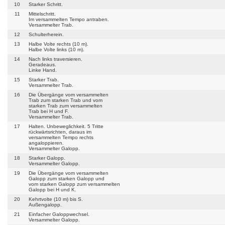
10
Starker Schritt.
11
Mittelschritt.
Im versammelten Tempo antraben.
Versammelter Trab.
12
Schulterherein.
13
Halbe Volte rechts (10 m).
Halbe Volte links (10 m).
14
Nach links traversieren.
Geradeaus.
Linke Hand.
15
Starker Trab.
Versammelter Trab.
16
Die Übergänge vom versammelten
Trab zum starken Trab und vom
starken Trab zum versammelten
Trab bei H und F.
Versammelter Trab.
17
Halten. Unbeweglichkeit. 5 Tritte
rückwärtsrichten, daraus im
versammelten Tempo rechts
angaloppieren.
Versammelter Galopp.
18
Starker Galopp.
Versammelter Galopp.
19
Die Übergänge vom versammelten
Galopp zum starken Galopp und
vom starken Galopp zum versammelten
Galopp bei H und K.
20
Kehrtvolte (10 m) bis S.
Außengalopp.
21
Einfacher Galoppwechsel.
Versammelter Galopp.