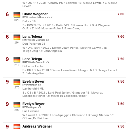
W / OS / F / 2018 / Chacfly PS / Sanvaro / B: Gestüt Lewitz, / Z: Gestüt
Lewitz,
6
Claire Wegener
7.60
PSV Lembruch-Huntetal e.V.
023
Baltica 16
S / KWPN / Schi / 2018 / Baltic VDL / Numero Uno / B: A.Wegener
GbR, / Z: H.G.Mosman-Rohe & E ten Cate,
6
Lena Telega
7.60
RUFV Melle-Gesmold e.V.
194
Don Perignon 28
W / DR / Schi / 2017 / Dexter Leam Pondi / Machno Carwyn / B:
Telega,Jörg / Z: Jahr,Angelika
9
Lena Telega
7.50
RUFV Melle-Gesmold e.V.
210
Dulce de Leche
S / DR / Schi / 2018 / Dexter Leam Pondi / Aragon N / B: Telega,Lena /
Z: Jahr,Angelika
9
Evelyn Beyer
7.50
RV Mettingen e.V.
275
Lamborghini ML
S / OS / B / 2018 / Lord Pezi Junior / Grandeur / B: Meyer zu
Lösebeck,Heiner / Z: Meyer zu Lösebeck,Heiner
9
Evelyn Beyer
7.50
RV Mettingen e.V.
290
Los Certinos
W / Westf / B / 2018 / Los Arpeggio / Christiano / B: Voigt,Steffen / Z:
Göhner,Dr. Reinhard
9
Andreas Wegener
7.50