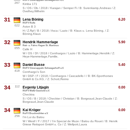
RUFV Ostercappeln-Schwegerhoff e.V.
267
Kimba 171
S / OS / Db / 2018 / Karajan / Semper Fi / B: Surenkamp,Andreas / Z:
Ovelhey,Wilhelm
31
Lena Böning
6.20
RUFV Rulle
022
Avion B 3
H / Z.Rpf / B / 2018 / Asca / Lazio / B: Klaus u. Lena Böning, / Z:
Böning,Klaus
32
Hendrik Hammerlage
5.90
Reit- u. Fahrv. Hagen St. Martinus
055
Calle H
W / OS / Df / 2018 / Conthargos / Lazio / B: Hammerlage,Hendrik / Z:
Heye-Hammerlage,Familie,
33
Daniel Busse
5.40
RUFV Ostercappeln-Schwegerhoff e.V.
418
Conthargo's Son
W / DSP / F / 2018 / Conthargos / Cascadello I / B: BK-Sporthorses
GmbH & Co.KG, / Z: Schott,Reimo
34
112
Evgeniy Litjagin
0.00
RUFV Melle-Gesmold e.V.
Checktra
S / OS / B / 2018 / Checkter / Christian / B: Borgeaud,Jean-Claude / Z:
Borgeaud,Jean-Claude
34
Kai Kröger
0.00
RuFV Bruchmühlen e.V.
256
I'm Lui du Balou
W / Westf / F / 2017 / I'm Special de Muze / Balou du Rouet / B: Henrik
Griese Reitsport GmbH u. Co / Z: Wellpott,Laura