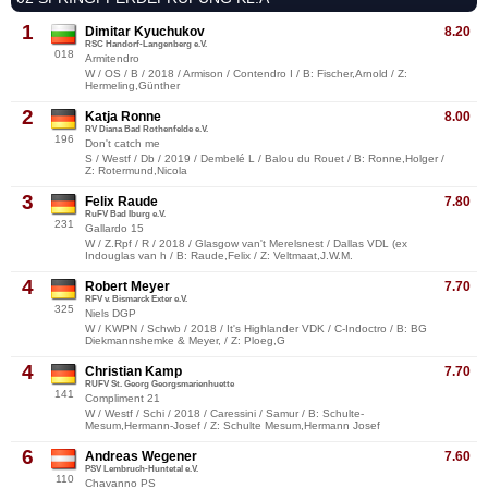
1
Dimitar Kyuchukov
8.20
RSC Handorf-Langenberg e.V.
018
Armitendro
W / OS / B / 2018 / Armison / Contendro I / B: Fischer,Arnold / Z:
Hermeling,Günther
2
Katja Ronne
8.00
RV Diana Bad Rothenfelde e.V.
196
Don't catch me
S / Westf / Db / 2019 / Dembelé L / Balou du Rouet / B: Ronne,Holger /
Z: Rotermund,Nicola
3
Felix Raude
7.80
RuFV Bad Iburg e.V.
231
Gallardo 15
W / Z.Rpf / R / 2018 / Glasgow van't Merelsnest / Dallas VDL (ex
Indouglas van h / B: Raude,Felix / Z: Veltmaat,J.W.M.
4
Robert Meyer
7.70
RFV v. Bismarck Exter e.V.
325
Niels DGP
W / KWPN / Schwb / 2018 / It's Highlander VDK / C-Indoctro / B: BG
Diekmannshemke & Meyer, / Z: Ploeg,G
4
Christian Kamp
7.70
RUFV St. Georg Georgsmarienhuette
141
Compliment 21
W / Westf / Schi / 2018 / Caressini / Samur / B: Schulte-
Mesum,Hermann-Josef / Z: Schulte Mesum,Hermann Josef
6
Andreas Wegener
7.60
PSV Lembruch-Huntetal e.V.
110
Chavanno PS