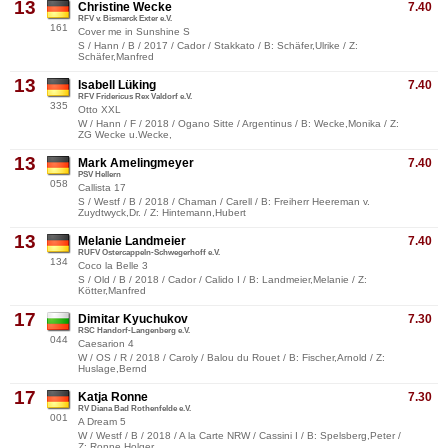
13
Christine Wecke
7.40
RFV v. Bismarck Exter e.V.
161
Cover me in Sunshine S
S / Hann / B / 2017 / Cador / Stakkato / B: Schäfer,Ulrike / Z:
Schäfer,Manfred
13
Isabell Lüking
7.40
RFV Fridericus Rex Valdorf e.V.
335
Otto XXL
W / Hann / F / 2018 / Ogano Sitte / Argentinus / B: Wecke,Monika / Z:
ZG Wecke u.Wecke,
13
Mark Amelingmeyer
7.40
PSV Hellern
058
Callista 17
S / Westf / B / 2018 / Chaman / Carell / B: Freiherr Heereman v.
Zuydtwyck,Dr. / Z: Hintemann,Hubert
13
Melanie Landmeier
7.40
RUFV Ostercappeln-Schwegerhoff e.V.
134
Coco la Belle 3
S / Old / B / 2018 / Cador / Calido I / B: Landmeier,Melanie / Z:
Kötter,Manfred
17
Dimitar Kyuchukov
7.30
RSC Handorf-Langenberg e.V.
044
Caesarion 4
W / OS / R / 2018 / Caroly / Balou du Rouet / B: Fischer,Arnold / Z:
Huslage,Bernd
17
Katja Ronne
7.30
RV Diana Bad Rothenfelde e.V.
001
A Dream 5
W / Westf / B / 2018 / A la Carte NRW / Cassini I / B: Spelsberg,Peter /
Z: Ronne,Holger