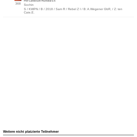
PSV Lembruch-Huntetal e.V.
368
Sochin
S / KWPN / B / 2018 / Sam R / Rebel Z I / B: A.Wegener GbR, / Z: ten
Cate,E.
Weitere nicht platzierte Teilnehmer