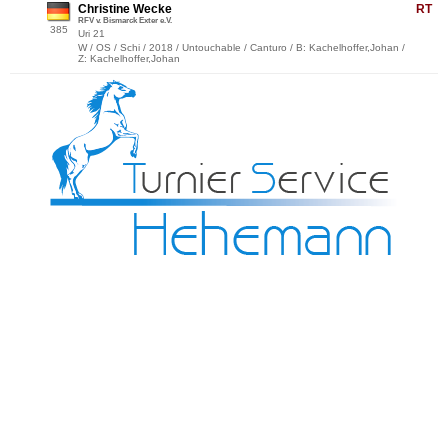
Christine Wecke
RT
RFV v. Bismarck Exter e.V.
385
Uri 21
W / OS / Schi / 2018 / Untouchable / Canturo / B: Kachelhoffer,Johan /
Z: Kachelhoffer,Johan