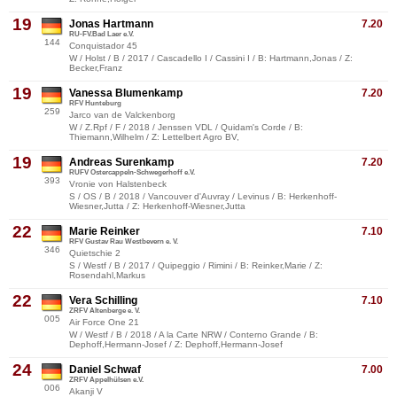
19
Jonas Hartmann
7.20
RU-FV.Bad Laer e.V.
144
Conquistador 45
W / Holst / B / 2017 / Cascadello I / Cassini I / B: Hartmann,Jonas / Z:
Becker,Franz
19
Vanessa Blumenkamp
7.20
RFV Hunteburg
259
Jarco van de Valckenborg
W / Z.Rpf / F / 2018 / Jenssen VDL / Quidam's Corde / B:
Thiemann,Wilhelm / Z: Lettelbert Agro BV,
19
Andreas Surenkamp
7.20
RUFV Ostercappeln-Schwegerhoff e.V.
393
Vronie von Halstenbeck
S / OS / B / 2018 / Vancouver d'Auvray / Levinus / B: Herkenhoff-
Wiesner,Jutta / Z: Herkenhoff-Wiesner,Jutta
22
Marie Reinker
7.10
RFV Gustav Rau Westbevern e. V.
346
Quietschie 2
S / Westf / B / 2017 / Quipeggio / Rimini / B: Reinker,Marie / Z:
Rosendahl,Markus
22
Vera Schilling
7.10
ZRFV Altenberge e. V.
005
Air Force One 21
W / Westf / B / 2018 / A la Carte NRW / Conterno Grande / B:
Dephoff,Hermann-Josef / Z: Dephoff,Hermann-Josef
24
Daniel Schwaf
7.00
ZRFV Appelhülsen e.V.
006
Akanji V