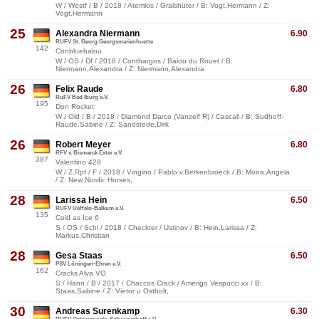
W / Westf / B / 2018 / Atemlos / Gralshüter / B: Vogt,Hermann / Z:
Vogt,Hermann
25
Alexandra Niermann
6.90
RUFV St. Georg Georgsmarienhuette
142
Conbluebalou
W / OS / Df / 2018 / Conthargos / Balou du Rouet / B:
Niermann,Alexandra / Z: Niermann,Alexandra
26
Felix Raude
6.80
RuFV Bad Iburg e.V.
195
Don Rocket
W / Old / B / 2018 / Diamond Darco (Vanzelf R) / Cascall / B: Sudhoff-
Raude,Sabine / Z: Sandstede,Dirk
26
Robert Meyer
6.80
RFV v. Bismarck Exter e.V.
387
Valentino 428
W / Z.Rpf / F / 2018 / Vingino / Pablo v.Berkenbroeck / B: Mona,Angela
/ Z: New Nordic Horses,
28
Larissa Hein
6.50
RUFV Ueffeln-Balkum e.V.
135
Cold as Ice 6
S / OS / Schi / 2018 / Checkter / Ustinov / B: Hein,Larissa / Z:
Markus,Christian
28
Gesa Staas
6.50
PSV Löningen-Ehren e.V.
162
Cracks Alva VO
S / Hann / B / 2017 / Chaccos Crack / Amerigo Vespucci xx / B:
Staas,Sabine / Z: Vietor u.Ostholt,
30
Andreas Surenkamp
6.30