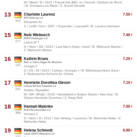
W / Westf / B / 2015 / Favorit Ask (BEL ex: Favortit / Quidam de Revel
/ B: Schubart,Lea Marie / Z: Snoek,Hendrik
13
Charlotte Laurenz
7.50 /
RFV Ochtrup e.V.
410
Kleopatra 61
S / LetW / Schi / 2007 / Koperniks / Lascadell / B: Laurenz,Hermann
15
Nele Wiebusch
7.40 /
RUFV Hasbergen e.V.
277
Latina W 7
S / Hann / Db / 2012 / Last Man's Hope / Azett / B: Wiebusch,Marina /
Z: Wiebusch,Marina
16
Kathrin Bruns
7.20 /
Reit- u. Fahrv. Hagen St. Martinus
147
Coolgirl 3
S / OS / Df / 2015 / Colman / Acorado I / B: Wöhrmeyer,Heinz Gerd /
Z: Rademacher-Schacht,Dr. Christa
17
Henriette Dorothea Giesen
7.10 /
Löhner RG Am Osterfeld e.V.
241
Golden Skywalker
W / DR / BFalb / 2016 / Hesselteich's Golden Dream / New Star / B:
Giesen,Henriette Dorothea / Z: Raap,Rolf
18
Hannah Malenke
7.00 /
RuFV Bruchmühlen e.V.
389
Ventara 3
S / Hann / B / 2012 / Van Helsing / Lacantus / B: Niehenke,Heike / Z:
Niehenke,Heike
19
Helena Schmedt
6.90 /
Ländl. RUFV Oldendorf e.V.
227