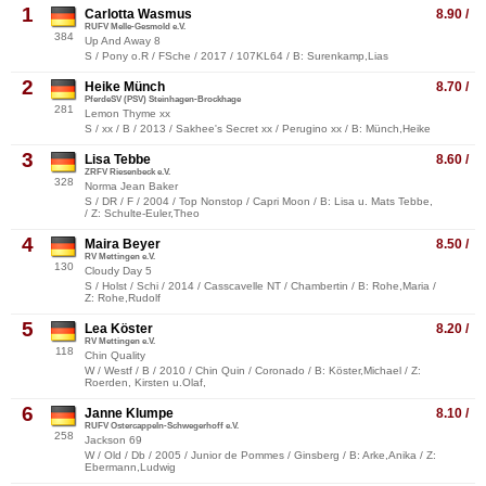
1
Carlotta Wasmus
8.90 /
RUFV Melle-Gesmold e.V.
384
Up And Away 8
S / Pony o.R / FSche / 2017 / 107KL64 / B: Surenkamp,Lias
2
Heike Münch
8.70 /
PferdeSV (PSV) Steinhagen-Brockhage
281
Lemon Thyme xx
S / xx / B / 2013 / Sakhee's Secret xx / Perugino xx / B: Münch,Heike
3
Lisa Tebbe
8.60 /
ZRFV Riesenbeck e.V.
328
Norma Jean Baker
S / DR / F / 2004 / Top Nonstop / Capri Moon / B: Lisa u. Mats Tebbe,
/ Z: Schulte-Euler,Theo
4
Maira Beyer
8.50 /
RV Mettingen e.V.
130
Cloudy Day 5
S / Holst / Schi / 2014 / Casscavelle NT / Chambertin / B: Rohe,Maria /
Z: Rohe,Rudolf
5
Lea Köster
8.20 /
RV Mettingen e.V.
118
Chin Quality
W / Westf / B / 2010 / Chin Quin / Coronado / B: Köster,Michael / Z:
Roerden, Kirsten u.Olaf,
6
Janne Klumpe
8.10 /
RUFV Ostercappeln-Schwegerhoff e.V.
258
Jackson 69
W / Old / Db / 2005 / Junior de Pommes / Ginsberg / B: Arke,Anika / Z:
Ebermann,Ludwig