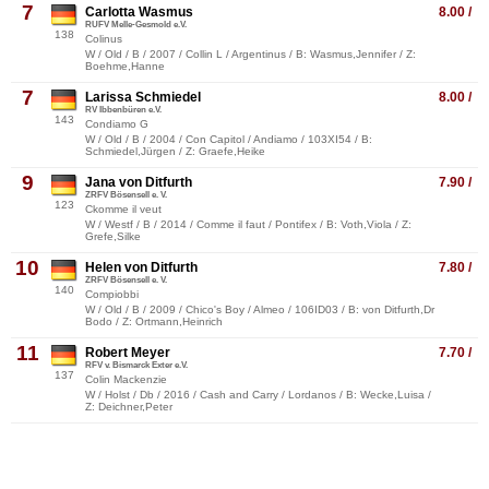
7
Carlotta Wasmus
8.00 /
RUFV Melle-Gesmold e.V.
138
Colinus
W / Old / B / 2007 / Collin L / Argentinus / B: Wasmus,Jennifer / Z:
Boehme,Hanne
7
Larissa Schmiedel
8.00 /
RV Ibbenbüren e.V.
143
Condiamo G
W / Old / B / 2004 / Con Capitol / Andiamo / 103XI54 / B:
Schmiedel,Jürgen / Z: Graefe,Heike
9
Jana von Ditfurth
7.90 /
ZRFV Bösensell e. V.
123
Ckomme il veut
W / Westf / B / 2014 / Comme il faut / Pontifex / B: Voth,Viola / Z:
Grefe,Silke
10
Helen von Ditfurth
7.80 /
ZRFV Bösensell e. V.
140
Compiobbi
W / Old / B / 2009 / Chico's Boy / Almeo / 106ID03 / B: von Ditfurth,Dr
Bodo / Z: Ortmann,Heinrich
11
Robert Meyer
7.70 /
RFV v. Bismarck Exter e.V.
137
Colin Mackenzie
W / Holst / Db / 2016 / Cash and Carry / Lordanos / B: Wecke,Luisa /
Z: Deichner,Peter