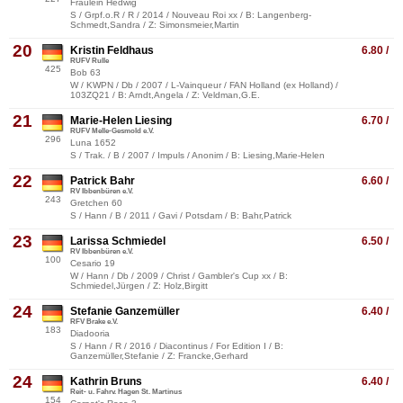
Fräulein Hedwig
S / Grpf.o.R / R / 2014 / Nouveau Roi xx / B: Langenberg-
Schmedt,Sandra / Z: Simonsmeier,Martin
20
Kristin Feldhaus
6.80 /
RUFV Rulle
425
Bob 63
W / KWPN / Db / 2007 / L-Vainqueur / FAN Holland (ex Holland) /
103ZQ21 / B: Arndt,Angela / Z: Veldman,G.E.
21
Marie-Helen Liesing
6.70 /
RUFV Melle-Gesmold e.V.
296
Luna 1652
S / Trak. / B / 2007 / Impuls / Anonim / B: Liesing,Marie-Helen
22
Patrick Bahr
6.60 /
RV Ibbenbüren e.V.
243
Gretchen 60
S / Hann / B / 2011 / Gavi / Potsdam / B: Bahr,Patrick
23
Larissa Schmiedel
6.50 /
RV Ibbenbüren e.V.
100
Cesario 19
W / Hann / Db / 2009 / Christ / Gambler's Cup xx / B:
Schmiedel,Jürgen / Z: Holz,Birgitt
24
Stefanie Ganzemüller
6.40 /
RFV Brake e.V.
183
Diadooria
S / Hann / R / 2016 / Diacontinus / For Edition I / B:
Ganzemüller,Stefanie / Z: Francke,Gerhard
24
Kathrin Bruns
6.40 /
Reit- u. Fahrv. Hagen St. Martinus
154