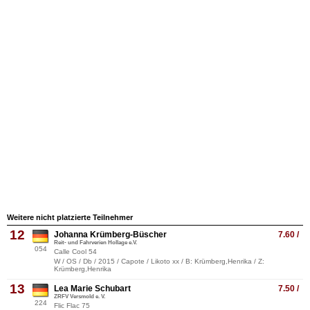
Weitere nicht platzierte Teilnehmer
12
Johanna Krümberg-Büscher
7.60 /
Reit- und Fahrverien Hollage e.V.
054
Calle Cool 54
W / OS / Db / 2015 / Capote / Likoto xx / B: Krümberg,Henrika / Z:
Krümberg,Henrika
13
Lea Marie Schubart
7.50 /
ZRFV Versmold e. V.
224
Flic Flac 75