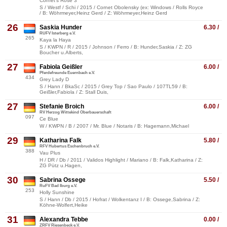
Cornet's Rose 3
S / Westf / Schi / 2015 / Cornet Obolensky (ex: Windows / Rolls Royce
/ B: Wöhrmeyer,Heinz Gerd / Z: Wöhrmeyer,Heinz Gerd
26
Saskia Hunder
6.30 /
RUFV Isterberg e.V.
265
Kaya la Haya
S / KWPN / R / 2015 / Johnson / Ferro / B: Hunder,Saskia / Z: ZG
Boucher u.Alberts,
27
Fabiola Geißler
6.00 /
Pferdefreunde Euernbach e.V.
434
Grey Lady D
S / Hann / BkaSc / 2015 / Grey Top / Sao Paulo / 107TL59 / B:
Geißler,Fabiola / Z: Stall Duis,
27
Stefanie Broich
6.00 /
RV Herzog Wittekind Oberbauerschaft
097
Ce Blue
W / KWPN / B / 2007 / Mr. Blue / Notaris / B: Hagemann,Michael
29
Katharina Falk
5.80 /
RFV Hubertus Eschenbruch e.V.
388
Vau Plus
H / DR / Db / 2011 / Validos Highlight / Mariano / B: Falk,Katharina / Z:
ZG Pütz u.Hagen,
30
Sabrina Ossege
5.50 /
RuFV Bad Iburg e.V.
253
Holly Sunshine
S / Hann / Db / 2015 / Hofrat / Wolkentanz I / B: Ossege,Sabrina / Z:
Köhne-Wolfert,Heike
31
Alexandra Tebbe
0.00 /
ZRFV Riesenbeck e.V.