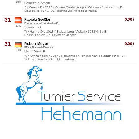
155
Cornetta d' Amour
S / Westf / B / 2016 / Cornet Obolensky (ex: Windows / Lancer III / B:
Spallek,Helga / Z: ZG Horstmeyer, Norbert u.Phillip,
31
Fabiola Geißler
0.00 /
Pferdefreunde Euernbach e.V.
435
Sweetchuck
W / Hann / Df / 2018 / Stolzenberg / Askari / 108BH43 / B:
Geißler,Fabiola / Z: Leymann,Jasmin
31
Robert Meyer
0.00 /
RFV v. Bismarck Exter e.V.
310
Mister Guido B
W / KWPN / Schi / 2017 / Hermantico / Tangelo van de Zuuthoeve / B:
Schmidt,Uwe / Z: G.u.G.F. Brinkman,