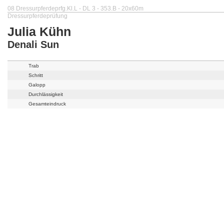
08 Dressurpferdeprfg.Kl.L - DL 3 - 353.B - 20x60m
Dressurpferdeprüfung
Julia Kühn
Denali Sun
Trab
Schritt
Galopp
Durchlässigkeit
Gesamteindruck