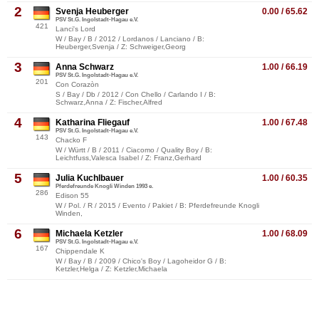
2
Svenja Heuberger
0.00 / 65.62
PSV St.G. Ingolstadt-Hagau e.V.
421
Lanci's Lord
W / Bay / B / 2012 / Lordanos / Lanciano / B:
Heuberger,Svenja / Z: Schweiger,Georg
3
Anna Schwarz
1.00 / 66.19
PSV St.G. Ingolstadt-Hagau e.V.
201
Con Corazòn
S / Bay / Db / 2012 / Con Chello / Carlando I / B:
Schwarz,Anna / Z: Fischer,Alfred
4
Katharina Fliegauf
1.00 / 67.48
PSV St.G. Ingolstadt-Hagau e.V.
143
Chacko F
W / Württ / B / 2011 / Ciacomo / Quality Boy / B:
Leichtfuss,Valesca Isabel / Z: Franz,Gerhard
5
Julia Kuchlbauer
1.00 / 60.35
Pferdefreunde Knogli Winden 1993 e.
286
Edison 55
W / Pol. / R / 2015 / Evento / Pakiet / B: Pferdefreunde Knogli
Winden,
6
Michaela Ketzler
1.00 / 68.09
PSV St.G. Ingolstadt-Hagau e.V.
167
Chippendale K
W / Bay / B / 2009 / Chico's Boy / Lagoheidor G / B:
Ketzler,Helga / Z: Ketzler,Michaela