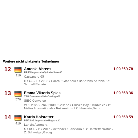
Weitere nicht platzierte Teilnehmer
12
Antonia Ahrens
1.00 / 59.78
RRFV Ingolstadt-Spitzlmühle e.V.
119
Cassandro 65
H / OS / F / 2008 / Calico / Grandeur / B: Ahrens,Antonia / Z:
Schnell,Renate
13
Emma Viktoria Spies
1.00 / 68.36
TSG Brunnenmühle-Dasing e.V.
576
SIEC Converse
W / Holst / Schi / 2009 / Callado / Chico's Boy / 106MX76 / B:
Melisa Internationales Reitzentrum / Z: Hirnstein,Bernd
14
Katrin Hofstetter
1.00 / 68.59
PSV St.G. Ingolstadt-Hagau e.V.
419
Lanci's Actendra
S / DSP / B / 2016 / Actender / Lanciano / B: Hofstetter,Katrin /
Z: Schweiger,Georg