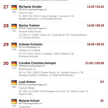
27
Michaela Straßer
12.00 / 64.22
PSV St.G. Ingolstadt-Hagau e.V.
420
Lanci's Lady
S / DSP / B / 2014 / Lloyd George / Lanciano / B:
Straßer,Michaela / Z: Schweiger,Georg
28
Marina Trattner
14.00 / 89.38
PSV St.G. Ingolstadt-Hagau e.V.
521
Painted Little Paula
S / Old / F / 2009 / Check In / Caretello B / B: Trattner,Marina
/ Z: Scheck,Stefan
29
Antonia Schuster
16.00 / 80.54
RC Gut Winkelacker e.V.
166
Chimere du Guibail
S / SF / Schi / 2012 / Levistan / Nidor Platiere / B:
Schuster,Antonia
30
Caroline Christina Heimpel
21.00 / 100.69
Pferdefreunde Euernbach e.V.
574
Shahnameh xx
W / xx / Db / 2008 / Desert Prince xx / Seattle Song xx / B:
Heimpel,Caroline Christina / Z: Stall Hoheneichen,
Leah Grimm
RT
PSV St.G. Ingolstadt-Hagau e.V.
094
Captain Magic
W / DR / B / 2008 / FS Champion de Luxe / B: Grimm,Leah / Z:
Maahs,Aylin
Melanie Körner
EL
RFV Thierhaupten/Ötz e.V.
229
Couperlino