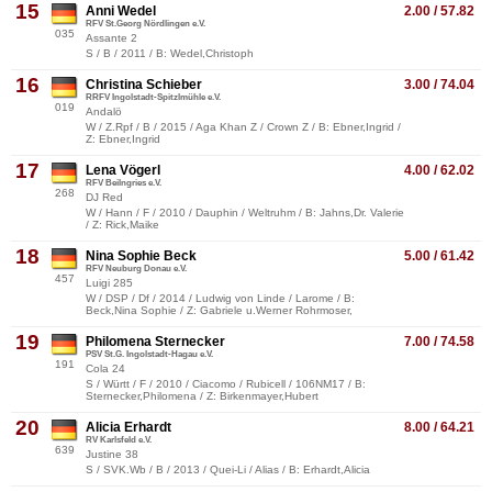
15
Anni Wedel
2.00 / 57.82
RFV St.Georg Nördlingen e.V.
035
Assante 2
S / B / 2011 / B: Wedel,Christoph
16
Christina Schieber
3.00 / 74.04
RRFV Ingolstadt-Spitzlmühle e.V.
019
Andalö
W / Z.Rpf / B / 2015 / Aga Khan Z / Crown Z / B: Ebner,Ingrid /
Z: Ebner,Ingrid
17
Lena Vögerl
4.00 / 62.02
RFV Beilngries e.V.
268
DJ Red
W / Hann / F / 2010 / Dauphin / Weltruhm / B: Jahns,Dr. Valerie
/ Z: Rick,Maike
18
Nina Sophie Beck
5.00 / 61.42
RFV Neuburg Donau e.V.
457
Luigi 285
W / DSP / Df / 2014 / Ludwig von Linde / Larome / B:
Beck,Nina Sophie / Z: Gabriele u.Werner Rohrmoser,
19
Philomena Sternecker
7.00 / 74.58
PSV St.G. Ingolstadt-Hagau e.V.
191
Cola 24
S / Württ / F / 2010 / Ciacomo / Rubicell / 106NM17 / B:
Sternecker,Philomena / Z: Birkenmayer,Hubert
20
Alicia Erhardt
8.00 / 64.21
RV Karlsfeld e.V.
639
Justine 38
S / SVK.Wb / B / 2013 / Quei-Li / Alias / B: Erhardt,Alicia