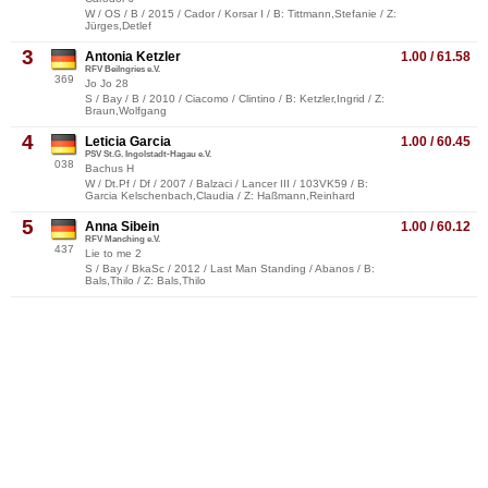
W / OS / B / 2015 / Cador / Korsar I / B: Tittmann,Stefanie / Z:
Jürges,Detlef
3
Antonia Ketzler
1.00 / 61.58
RFV Beilngries e.V.
369
Jo Jo 28
S / Bay / B / 2010 / Ciacomo / Clintino / B: Ketzler,Ingrid / Z:
Braun,Wolfgang
4
Leticia Garcia
1.00 / 60.45
PSV St.G. Ingolstadt-Hagau e.V.
038
Bachus H
W / Dt.Pf / Df / 2007 / Balzaci / Lancer III / 103VK59 / B:
Garcia Kelschenbach,Claudia / Z: Haßmann,Reinhard
5
Anna Sibein
1.00 / 60.12
RFV Manching e.V.
437
Lie to me 2
S / Bay / BkaSc / 2012 / Last Man Standing / Abanos / B:
Bals,Thilo / Z: Bals,Thilo