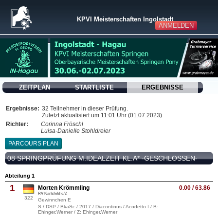
KPVI Meisterschaften Ingolstadt
ANMELDEN
ZEITPLAN
STARTLISTE
ERGEBNISSE
Ergebnisse:
32 Teilnehmer in dieser Prüfung.
Zuletzt aktualisiert um 11:01 Uhr (01.07.2023)
Richter:
Corinna Fröschl
Luisa-Danielle Stohldreier
PARCOURS PLAN
08 SPRINGPRÜFUNG M.IDEALZEIT KL.A* -GESCHLOSSEN-
Abteilung 1
1
Morten Krömmling
0.00 / 63.86
RV Karlsfeld e.V.
322
Gewinnchen E
S / DSP / BkaSc / 2017 / Diacontinus / Acodetto I / B:
Ehinger,Werner / Z: Ehinger,Werner