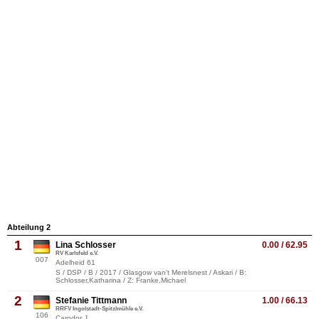
Abteilung 2
1
Lina Schlosser
0.00 / 62.95
RV Karlsfeld e.V.
007
Adelheid 61
S / DSP / B / 2017 / Glasgow van't Merelsnest / Askari / B:
Schlosser,Katharina / Z: Franke,Michael
2
Stefanie Tittmann
1.00 / 66.13
RRFV Ingolstadt-Spitzlmühle e.V.
106
Carodor J