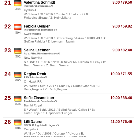
21
Valentina Schmidt
8.00 / 79.50
PSC Schrobenhausen e.V.
244
Cyrillus 4
W / Hann / Df / 2016 / Comte / Unbekannt / B:
Finkbeiner,Beate / Z: Helm,Milana
22
Fabiola Geißler
9.00 / 59.82
Pferdefreunde Euernbach e.V.
594
Sweetchuck
W / Hann / Df / 2018 / Stolzenberg / Askari / 108BH43 / B:
Geißler,Fabiola / Z: Leymann,Jasmin
23
Selina Lechner
9.00 / 82.40
RV d. Pffrd.Münchsmünster e.V.
502
Now Narmika
S / DSP / F / 2016 / Now Or Never M / Ricordo di Leny / B:
Braun,Werner / Z: Braun,Werner
24
Regina Renk
10.00 / 71.55
PSG Schnaittach e.V.
065
C - Hawk RR
W / Westf / Schi / 2017 / Chin Fly / Count Grannus / B:
Renk,Regina / Z: Renk,Regina
25
Sofie Zinsmeister
10.00 / 88.46
Pferdefreunde Euernbach e.V.
046
Bambi Royal
S / Westf / Schi / 2016 / Bellini Royal / Calido I / B:
Kufer,Tanja / Z: Gripshöver,Ludger
26
Lilli Daurer
11.00 / 76.49
PSV St.G. Ingolstadt-Hagau e.V.
086
Campillo 2
W / Bay / Db / 2008 / Cenato / Polydor / B:
Middelhoff,Isabella Caroline / Z: Blödel,Björn