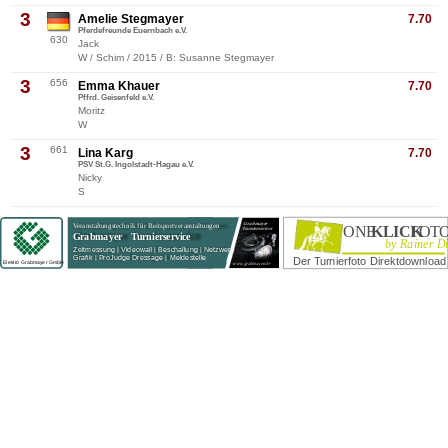
3
Amelie Stegmayer
7.70
Pferdefreunde Euernbach e.V.
630
Jack
W / Schim / 2015 / B: Susanne Stegmayer
3
656
Emma Khauer
7.70
Pffrd. Geisenfeld e.V.
Moritz
W
3
661
Lina Karg
7.70
PSV St.G. Ingolstadt-Hagau e.V.
Nicky
S