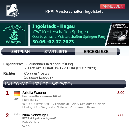
ANMELDEN
KPVI Meisterschaften Ingolstadt
ZEITPLAN
STARTLISTE
ERGEBNISSE
Ergebnisse:
5 Teilnehmer in dieser Prüfung.
Zuletzt aktualisiert um 17:41 Uhr (02.07.2023)
Richter:
Corinna Fröschl
Susanne Elarousy
16/1 PONY-FÜHRZÜGEL-WB (WBO)
1
Ariella Wagner
8.00
Rennverein Herrenschwaige 1923 e.V.
294
Fair Play 197
W / DR / Creme / 2013 / Falsario de Color / Centauro's Golden
Flashlight / B: Wagner,Dr. Nathalie / Z: Brouwers,Heinrich
2
646
Nina Schweiger
7.80
PSV St.G. Ingolstadt-Hagau e.V.
Delay´s Jazz
W / S