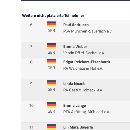
Weitere nicht platzierte Teilnehmer
6
Paul Andrusch
GER
PSV München-Sauerlach e.V.
7
Emma Weber
GER
Verein Pffrd. Dachau e.V.
8
Edgar Reichart-Eisenhardt
GER
RV Waldhauser Hof e.V.
9
Linda Noack
GER
RV Gestüt Holzjackl e.V.
10
Emma Lange
GER
RFV Altötting-Mühldorf e.V.
11
Lili Mara Bayerle