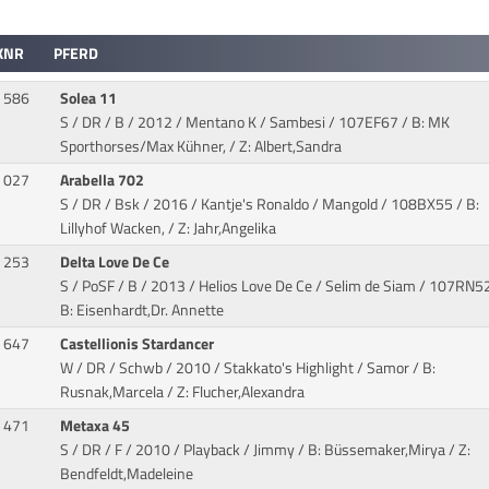
KNR
PFERD
586
Solea 11
S / DR / B / 2012 / Mentano K / Sambesi
/ 107EF67 / B: MK
Sporthorses/Max Kühner, / Z: Albert,Sandra
027
Arabella 702
S / DR / Bsk / 2016 / Kantje's Ronaldo / Mangold
/ 108BX55 / B:
Lillyhof Wacken, / Z: Jahr,Angelika
253
Delta Love De Ce
S / PoSF / B / 2013 / Helios Love De Ce / Selim de Siam
/ 107RN52
B: Eisenhardt,Dr. Annette
647
Castellionis Stardancer
W / DR / Schwb / 2010 / Stakkato's Highlight / Samor
/ B:
Rusnak,Marcela / Z: Flucher,Alexandra
471
Metaxa 45
S / DR / F / 2010 / Playback / Jimmy
/ B: Büssemaker,Mirya / Z:
Bendfeldt,Madeleine