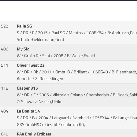
522
Palia SG
S / DR / F / 2015 / Paul SG / Mentos
/ 108EK84 / B: Andrusch,Paul
Schulte-Geldermann,Gerd
486
My Sid
W / Grpf.o.R / Schi / 2008
/ B: Weber,Ewald
511
Oliver Twist 22
W / DR / Db / 2011 / Ombri B / Brillant
/ 106CG40 / B: Eisenhardt,
Annette / Z: Reese,Jürgen
118
Casper 315
W / DR / F / 2006 / Viktoria's Colano / Chamberlain
/ B: Noack,Sabi
Z: Schwarz-Nissen,Ulrike
404
La Bonita 54
S / DR / B / 2004 / Languard / Natoheld
/ 105EX44 / B: Lange,Lisa 
GKS GmbH&Co Gestüt Erlenbruch KG,
640
PAV Emily Erdbeer