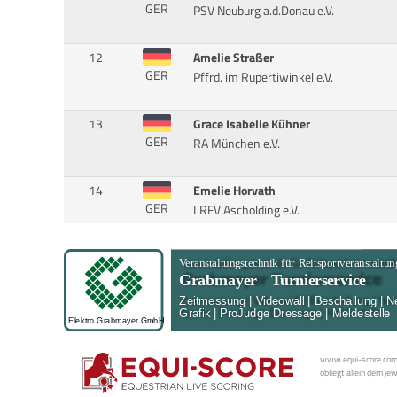
GER
PSV Neuburg a.d.Donau e.V.
12
Amelie Straßer
GER
Pffrd. im Rupertiwinkel e.V.
13
Grace Isabelle Kühner
GER
RA München e.V.
14
Emelie Horvath
GER
LRFV Ascholding e.V.
www.equi-score.com i
obliegt allein dem je