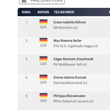
PARCOURS PLAN
RANG
NATION
TEILNEHMER
1
Grace Isabelle Kühner
GER
RA München e.V.
2
Mya Noemie Keller
GER
PSV St.G. Ingolstadt-Hagau e.V.
2
Edgar Reichart-Eisenhardt
GER
RV Waldhauser Hof e.V.
4
Emma Valeria Rusnak
GER
Reitclub Martinshof e.V.
5
Philippa Büssemaker
GER
Pffrd. Reiterhof Laurent e.V.