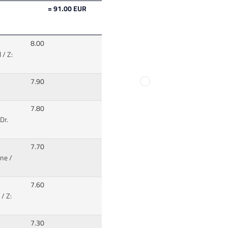
= 91.00 EUR
8.00
 / Z:
7.90
7.80
Dr.
7.70
ne /
7.60
/ Z:
7.30