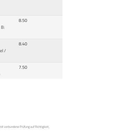
8.50
 B:
8.40
el /
7.50
e
mit verbundene Prüfung auf Richtigkeit,