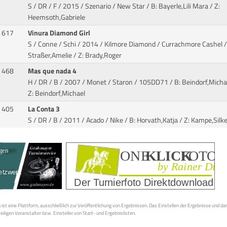
S / DR / F / 2015 / Szenario / New Star
/ B: Bayerle,Lili Mara / Z:
Heemsoth,Gabriele
617
Vinura Diamond Girl
S / Conne / Schi / 2014 / Kilmore Diamond / Currachmore Cashel
/
Straßer,Amelie / Z: Brady,Roger
468
Mas que nada 4
H / DR / B / 2007 / Monet / Staron
/ 105DD71 / B: Beindorf,Micha
Z: Beindorf,Michael
405
La Conta 3
S / DR / B / 2011 / Acado / Nike
/ B: Horvath,Katja / Z: Kampe,Silk
st eine Plattform, ausschließlich zur Veröffentlichung von Ergebnissen. Das Einstellen der Ergebnisse und da
weiligen Veranstalter bzw. Einsteller von Start- und Ergebnislisten.