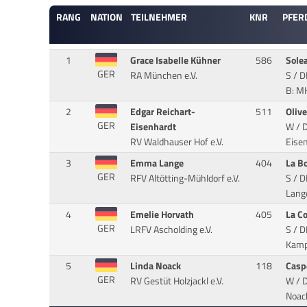
RANG
NATION
TEILNEHMER
KNR
PFER
1
Grace Isabelle Kühner
586
Sole
GER
RA München e.V.
S / 
B: M
2
Edgar Reichart-
511
Oliv
GER
Eisenhardt
W / D
RV Waldhauser Hof e.V.
Eisen
3
Emma Lange
404
La B
GER
RFV Altötting-Mühldorf e.V.
S / D
Lang
4
Emelie Horvath
405
La C
GER
LRFV Ascholding e.V.
S / D
Kamp
5
Linda Noack
118
Casp
GER
RV Gestüt Holzjackl e.V.
W / D
Noac