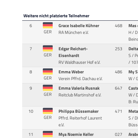
Weitere nicht platzierte Teilnehmer
6
Grace Isabelle Kühner
468
Mas 
GER
RA München e.V.
H / D
Beind
7
Edgar Reichart-
253
Delt
GER
Eisenhardt
S / P
RV Waldhauser Hof e.V.
/ 10
8
Emma Weber
486
My S
GER
Verein Pffrd. Dachau e.V.
W / G
9
Emma Valeria Rusnak
647
Cast
GER
Reitclub Martinshof e.V.
W / 
B: Ru
10
Philippa Büssemaker
471
Meta
GER
Pffrd. Reiterhof Laurent
S / D
e.V.
Büss
11
Mya Noemie Keller
027
Arab