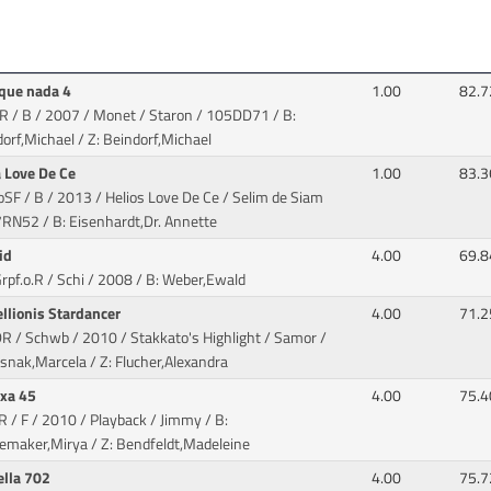
que nada 4
1.00
82.7
R / B / 2007 / Monet / Staron
/ 105DD71 / B:
orf,Michael / Z: Beindorf,Michael
a Love De Ce
1.00
83.3
oSF / B / 2013 / Helios Love De Ce / Selim de Siam
7RN52 / B: Eisenhardt,Dr. Annette
id
4.00
69.8
rpf.o.R / Schi / 2008
/ B: Weber,Ewald
ellionis Stardancer
4.00
71.2
DR / Schwb / 2010 / Stakkato's Highlight / Samor
/
snak,Marcela / Z: Flucher,Alexandra
xa 45
4.00
75.4
R / F / 2010 / Playback / Jimmy
/ B:
emaker,Mirya / Z: Bendfeldt,Madeleine
ella 702
4.00
75.7