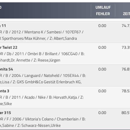
D
UMLAUF
FEHLER
ZEI
a 11
0.00
74.7
DR / B / 2012 / Mentano K / Sambesi
/ 107EF67 /
K Sporthorses/Max Kühner, / Z: Albert,Sandra
er Twist 22
0.00
73.3
R / Db / 2011 / Ombri B / Brillant
/ 106CG40 / B:
hardt,Dr. Annette / Z: Reese,Jürgen
onita 54
0.00
76.8
R / B / 2004 / Languard / Natoheld
/ 105EX44 / B:
e,Lisa / Z: GKS GmbH&Co Gestüt Erlenbruch KG,
onta 3
0.00
78.5
R / B / 2011 / Acado / Nike
/ B: Horvath,Katja / Z:
e,Silke
er 315
0.00
80.5
R / F / 2006 / Viktoria's Colano / Chamberlain
/ B:
k,Sabine / Z: Schwarz-Nissen,Ulrike