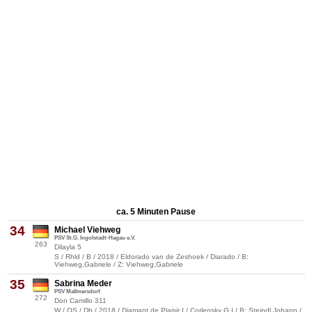
ca. 5 Minuten Pause
34
Michael Viehweg
PSV St.G. Ingolstadt-Hagau e.V.
263
Dilayla 5
S / Rhld / B / 2018 / Eldorado van de Zeshoek / Diarado / B:
Viehweg,Gabriele / Z: Viehweg,Gabriele
35
Sabrina Meder
PSV Mallmersdorf
272
Don Camillo 311
W / OS / Db / 2018 / Diamant de Plaisir I / Corlensky G I / B: Steindl,Johann /