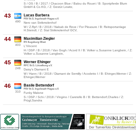
S / OS / B / 2017 / Chacoon Blue / Balou du Rouet / B: Sportpferde Blum
GmbH & Co.KG, / Z: Gestüt Lewitz,
43
Lucas Barbera
PSV St.G. Ingolstadt-Hagau e.V.
490
Nero van Strikmolenhof
W / Z.Rpf / B / 2018 / Nabab de Reve / For Pleasure / B: Reitsportanlage
H.Steindl, / Z: Stal Strikmolenhof GCV,
44
Maximilian Ziegler
RV Augsburg-West
403
L'Vincent
H / DSP / B / 2018 / Van Gogh / Acord II / B: Volker u.Susanne Langbein, / Z:
Volker u.Susanne Langbein,
45
Werner Ehinger
RFC St.G. Lützelburg e.V.
248
Daisy's Diamant E
W / Hann / B / 2018 / Diamant de Semilly / Acodetto I / B: Ehinger,Werner / Z:
Ehinger,Werner
46
Basile Bettendorf
PSV St.G. Ingolstadt-Hagau e.V.
310
Funky Malone
S / DSP / Schi / 2018 / Vingino / Caretello B / B: Bettendorf,Charles / Z:
Prügl,Sandra