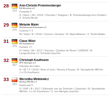
28
Ann-Christin Prommesberger
RA München e.V.
223
Cosamia S
S / Hann / Db / 2018 / Checkter / Stalypso / B: Prommesberger,Ann-Christin /
Z: Scholz,Nicole
29
Melanie Maier
Pferdefreunde Euernbach e.V.
225
Cosmos T 3
W / Holst / B / 2018 / Canturo / Alcatraz / B: Maier,Melanie / Z: Teufel,Walter
31
Claus Wüst
RV Karlsfeld e.V.
376
Kamaro 17
H / Holst / Db / 2017 / Kannan / Quidam de Revel / 108DI40 / B:
Langer,Emma / Z: Schiedel,Joachim
32
Christoph Kaufmann
RFV Jettingen e.V.
357
Imhotep des Isles
H / SF / F / 2018 / Best of Iscla / Nouma d'Auzay / B: Sportpferde MK/Inh.
J.u.Ch.Kaufmann
33
Weronika Minkiewicz
Börlner PSV 99 e. V.
283
Eastcoast 5
S / DSP / B / 2017 / Eldorado van de Zeshoek / Casander / B: Sportpferde
MK/Inh. J.u.Ch.Kaufmann / Z: von Menges,Joachim