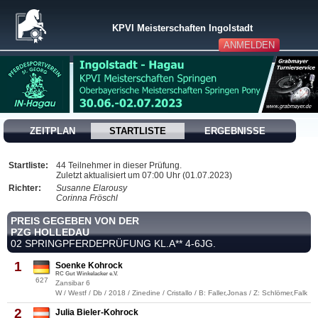
KPVI Meisterschaften Ingolstadt
ANMELDEN
ZEITPLAN
STARTLISTE
ERGEBNISSE
Startliste:
44 Teilnehmer in dieser Prüfung.
Zuletzt aktualisiert um 07:00 Uhr (01.07.2023)
Richter:
Susanne Elarousy
Corinna Fröschl
PREIS GEGEBEN VON DER
PZG HOLLEDAU
02 SPRINGPFERDEPRÜFUNG KL.A** 4-6JG.
1
Soenke Kohrock
RC Gut Winkelacker e.V.
627
Zansibar 6
W / Westf / Db / 2018 / Zinedine / Cristallo / B: Faller,Jonas / Z: Schlömer,Falk
2
Julia Bieler-Kohrock