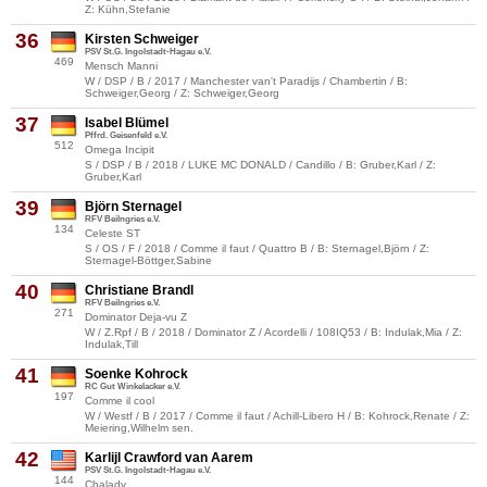
Z: Kühn,Stefanie
36
Kirsten Schweiger
PSV St.G. Ingolstadt-Hagau e.V.
469
Mensch Manni
W / DSP / B / 2017 / Manchester van't Paradijs / Chambertin / B:
Schweiger,Georg / Z: Schweiger,Georg
37
Isabel Blümel
Pffrd. Geisenfeld e.V.
512
Omega Incipit
S / DSP / B / 2018 / LUKE MC DONALD / Candillo / B: Gruber,Karl / Z:
Gruber,Karl
39
Björn Sternagel
RFV Beilngries e.V.
134
Celeste ST
S / OS / F / 2018 / Comme il faut / Quattro B / B: Sternagel,Björn / Z:
Sternagel-Böttger,Sabine
40
Christiane Brandl
RFV Beilngries e.V.
271
Dominator Deja-vu Z
W / Z.Rpf / B / 2018 / Dominator Z / Acordelli / 108IQ53 / B: Indulak,Mia / Z:
Indulak,Till
41
Soenke Kohrock
RC Gut Winkelacker e.V.
197
Comme il cool
W / Westf / B / 2017 / Comme il faut / Achill-Libero H / B: Kohrock,Renate / Z:
Meiering,Wilhelm sen.
42
Karlijl Crawford van Aarem
PSV St.G. Ingolstadt-Hagau e.V.
144
Chalady