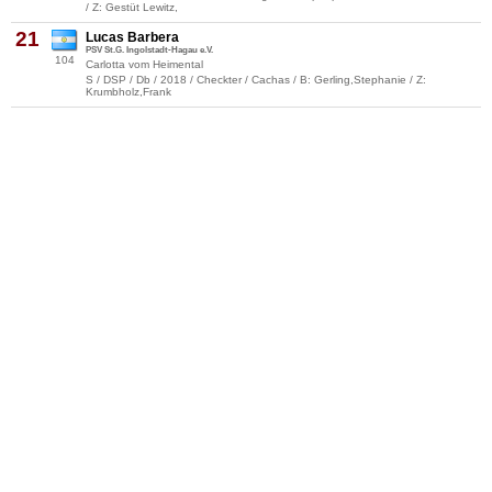
/ Z: Gestüt Lewitz,
21
Lucas Barbera
PSV St.G. Ingolstadt-Hagau e.V.
104
Carlotta vom Heimental
S / DSP / Db / 2018 / Checkter / Cachas / B: Gerling,Stephanie / Z:
Krumbholz,Frank