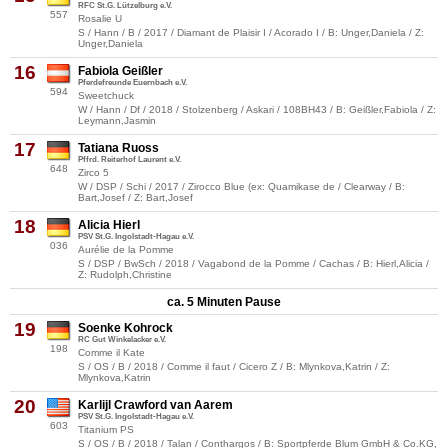
RFC St.G. Lützelburg e.V.
557
Rosalie U
S / Hann / B / 2017 / Diamant de Plaisir I / Acorado I / B: Unger,Daniela / Z:
Unger,Daniela
16
Fabiola Geißler
Pferdefreunde Euernbach e.V.
594
Sweetchuck
W / Hann / Df / 2018 / Stolzenberg / Askari / 108BH43 / B: Geißler,Fabiola / Z:
Leymann,Jasmin
17
Tatiana Ruoss
Pffrd. Reiterhof Laurent e.V.
648
Zirco 5
W / DSP / Schi / 2017 / Zirocco Blue (ex: Quamikase de / Clearway / B:
Bart,Josef / Z: Bart,Josef
18
Alicia Hierl
PSV St.G. Ingolstadt-Hagau e.V.
036
Aurélie de la Pomme
S / DSP / BwSch / 2018 / Vagabond de la Pomme / Cachas / B: Hierl,Alicia /
Z: Rudolph,Christine
ca. 5 Minuten Pause
19
Soenke Kohrock
RC Gut Winkelacker e.V.
198
Comme il Kate
S / OS / B / 2018 / Comme il faut / Cicero Z / B: Mlynkova,Katrin / Z:
Mlynkova,Katrin
20
Karlijl Crawford van Aarem
PSV St.G. Ingolstadt-Hagau e.V.
603
Titanium PS
S / OS / B / 2018 / Talan / Conthargos / B: Sportpferde Blum GmbH & Co.KG,