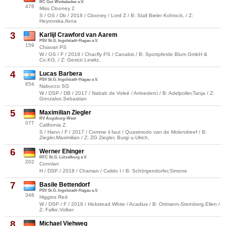
RC Gut Winkelacker e.V.
478
Miss Clooney 2
S / OS / Db / 2018 / Clooney / Lord Z / B: Stall Bieler Kohrock, / Z:
Heyrovska,Ilona
3
Karlijl Crawford van Aarem
PSV St.G. Ingolstadt-Hagau e.V.
159
Chiavari PS
W / OS / F / 2018 / Chacfly PS / Canabis / B: Sportpferde Blum GmbH &
Co.KG, / Z: Gestüt Lewitz,
4
Lucas Barbera
PSV St.G. Ingolstadt-Hagau e.V.
654
Nabucco SG
W / DSP / DB / 2017 / Nabab de Voleé / Arrivederci / B: Adelpoller,Tanja / Z:
Gonzalvo,Sebastian
5
Maximilian Ziegler
RV Augsburg-West
077
California Z
S / Hann / F / 2017 / Comme il faut / Quasimodo van de Molendreef / B:
Ziegler,Maximilian / Z: ZG Ziegler, Burgi u.Ulrich,
6
Werner Ehinger
RFC St.G. Lützelburg e.V.
202
Connlan
H / DSP / 2018 / Chaman / Calido I / B: Schörgendorfer,Simone
7
Basile Bettendorf
PSV St.G. Ingolstadt-Hagau e.V.
348
Higgins Red
W / DSP / F / 2018 / Hickstead White / Acadius / B: Ortmann-Sternberg,Ellen /
Z: Falke,Volker
8
Michael Viehweg