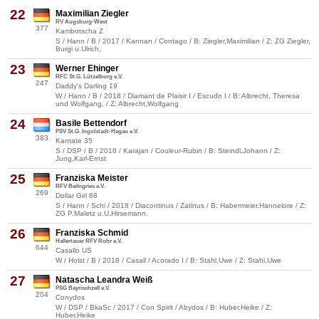
22
Maximilian Ziegler
RV Augsburg-West
377
Kambotscha Z
S / Hann / B / 2017 / Kannan / Contago / B: Ziegler,Maximilian / Z: ZG Ziegler,
Burgi u.Ulrich,
23
Werner Ehinger
RFC St.G. Lützelburg e.V.
247
Daddy's Darling 19
W / Hann / B / 2018 / Diamant de Plaisir I / Escudo I / B: Albrecht, Theresa
und Wolfgang, / Z: Albrecht,Wolfgang
24
Basile Bettendorf
PSV St.G. Ingolstadt-Hagau e.V.
383
Kantate 35
S / DSP / B / 2018 / Karajan / Couleur-Rubin / B: Steindl,Johann / Z:
Jung,Karl-Ernst
25
Franziska Meister
RFV Beilngries e.V.
269
Dollar Girl 68
S / Hann / Schi / 2018 / Diacontinus / Zatinus / B: Habermeier,Hannelore / Z:
ZG P.Maletz u.U.Hirsemann,
26
Franziska Schmid
Hallertauer RFV Rohr e.V.
644
Casallo US
W / Holst / B / 2018 / Casall / Acorado I / B: Stahl,Uwe / Z: Stahl,Uwe
27
Natascha Leandra Weiß
PSG Bayrischzell e.V.
204
Conydos
W / DSP / BkaSc / 2017 / Con Spirit / Abydos / B: Huber,Heike / Z:
Huber,Heike