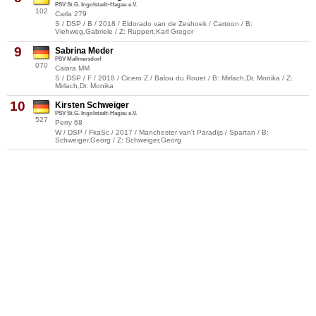
PSV St.G. Ingolstadt-Hagau e.V.
102
Carla 279
S / DSP / B / 2018 / Eldorado van de Zeshoek / Cartoon / B:
Viehweg,Gabriele / Z: Ruppert,Karl Gregor
9
Sabrina Meder
PSV Mallmersdorf
070
Caiara MM
S / DSP / F / 2018 / Cicero Z / Balou du Rouet / B: Mirlach,Dr. Monika / Z:
Mirlach,Dr. Monika
10
Kirsten Schweiger
PSV St.G. Ingolstadt-Hagau e.V.
527
Perry 68
W / DSP / FkaSc / 2017 / Manchester van't Paradijs / Spartan / B:
Schweiger,Georg / Z: Schweiger,Georg