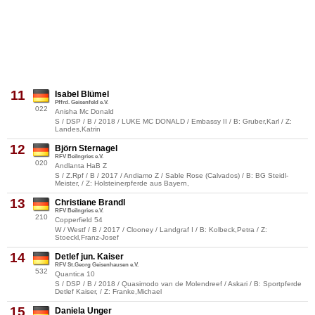
11
Isabel Blümel
Pffrd. Geisenfeld e.V.
022
Anisha Mc Donald
S / DSP / B / 2018 / LUKE MC DONALD / Embassy II / B: Gruber,Karl / Z:
Landes,Katrin
12
Björn Sternagel
RFV Beilngries e.V.
020
Andlanta HaB Z
S / Z.Rpf / B / 2017 / Andiamo Z / Sable Rose (Calvados) / B: BG Steidl-
Meister, / Z: Holsteinerpferde aus Bayern,
13
Christiane Brandl
RFV Beilngries e.V.
210
Copperfield 54
W / Westf / B / 2017 / Clooney / Landgraf I / B: Kolbeck,Petra / Z:
Stoeckl,Franz-Josef
14
Detlef jun. Kaiser
RFV St.Georg Geisenhausen e.V.
532
Quantica 10
S / DSP / B / 2018 / Quasimodo van de Molendreef / Askari / B: Sportpferde
Detlef Kaiser, / Z: Franke,Michael
15
Daniela Unger