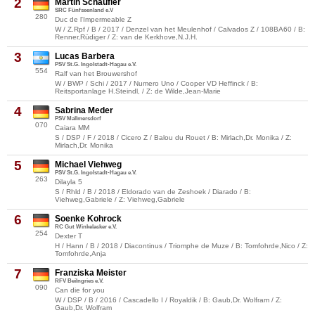
2
Martin Schäufler
SRC Fünfseenland e.V
280
Duc de l'Impermeable Z
W / Z.Rpf / B / 2017 / Denzel van het Meulenhof / Calvados Z / 108BA60 / B:
Renner,Rüdiger / Z: van de Kerkhove,N.J.H.
3
Lucas Barbera
PSV St.G. Ingolstadt-Hagau e.V.
554
Ralf van het Brouwershof
W / BWP / Schi / 2017 / Numero Uno / Cooper VD Heffinck / B:
Reitsportanlage H.Steindl, / Z: de Wilde,Jean-Marie
4
Sabrina Meder
PSV Mallmersdorf
070
Caiara MM
S / DSP / F / 2018 / Cicero Z / Balou du Rouet / B: Mirlach,Dr. Monika / Z:
Mirlach,Dr. Monika
5
Michael Viehweg
PSV St.G. Ingolstadt-Hagau e.V.
263
Dilayla 5
S / Rhld / B / 2018 / Eldorado van de Zeshoek / Diarado / B:
Viehweg,Gabriele / Z: Viehweg,Gabriele
6
Soenke Kohrock
RC Gut Winkelacker e.V.
254
Dexter T
H / Hann / B / 2018 / Diacontinus / Triomphe de Muze / B: Tomfohrde,Nico / Z:
Tomfohrde,Anja
7
Franziska Meister
RFV Beilngries e.V.
090
Can die for you
W / DSP / B / 2016 / Cascadello I / Royaldik / B: Gaub,Dr. Wolfram / Z:
Gaub,Dr. Wolfram