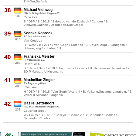
Z: Kühn,Stefanie
38
Michael Viehweg
PSV St.G. Ingolstadt-Hagau e.V.
102
Carla 279
S / DSP / B / 2018 / Eldorado van de Zeshoek / Cartoon / B:
Viehweg,Gabriele / Z: Ruppert,Karl Gregor
39
Soenke Kohrock
RC Gut Winkelacker e.V.
610
Van Cordoba
H / Westf / B / 2017 / Van Gogh / Coronas / B: Bayer.Haupt-u.Landgestüt
Schwaigang / Z: Füller,Rolf
40
Franziska Meister
RFV Beilngries e.V.
269
Dollar Girl 68
S / Hann / Schi / 2018 / Diacontinus / Zatinus / B: Habermeier,Hannelore / Z:
ZG P.Maletz u.U.Hirsemann,
41
Maximilian Ziegler
RV Augsburg-West
403
L'Vincent
H / DSP / B / 2018 / Van Gogh / Acord II / B: Volker u.Susanne Langbein, / Z:
Volker u.Susanne Langbein,
42
Basile Bettendorf
PSV St.G. Ingolstadt-Hagau e.V.
233
Cousy du Gibet
W / Lux.W / B / 2017 / Carleyle / Charlie Z / B: Bettendorf,Charles / Z:
Bettendorf,Charles