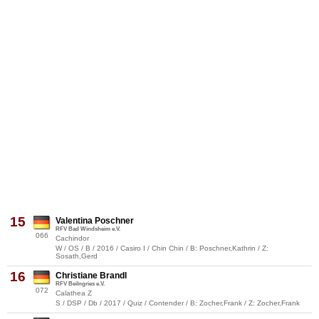
15
Valentina Poschner
RFV Bad Windsheim e.V.
066
Cachindor
W / OS / B / 2016 / Casiro I / Chin Chin / B: Poschner,Kathrin / Z:
Sosath,Gerd
16
Christiane Brandl
RFV Beilngries e.V.
072
Calathea Z
S / DSP / Db / 2017 / Quiz / Contender / B: Zocher,Frank / Z: Zocher,Frank