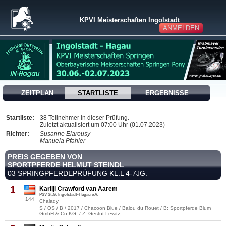
KPVI Meisterschaften Ingolstadt
ANMELDEN
ZEITPLAN
STARTLISTE
ERGEBNISSE
Startliste:
38 Teilnehmer in dieser Prüfung.
Zuletzt aktualisiert um 07:00 Uhr (01.07.2023)
Richter:
Susanne Elarousy
Manuela Pfahler
PREIS GEGEBEN VON
SPORTPFERDE HELMUT STEINDL
03 SPRINGPFERDEPRÜFUNG KL.L 4-7JG.
1
Karlijl Crawford van Aarem
PSV St.G. Ingolstadt-Hagau e.V.
144
Chalady
S / OS / B / 2017 / Chacoon Blue / Balou du Rouet / B: Sportpferde Blum
GmbH & Co.KG, / Z: Gestüt Lewitz,