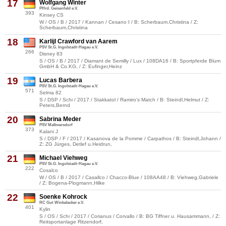
17
Wolfgang Winter
Pffrd. Geisenfeld e.V.
393
Kinsey CS
W / OS / B / 2017 / Kannan / Cesano I / B: Scherbaum,Christina / Z:
Scherbaum,Christina
18
Karlijl Crawford van Aarem
PSV St.G. Ingolstadt-Hagau e.V.
266
Disney 83
S / OS / B / 2017 / Diamant de Semilly / Lux / 108DA16 / B: Sportpferde Blum
GmbH & Co.KG, / Z: Eufinger,Heinz
19
Lucas Barbera
PSV St.G. Ingolstadt-Hagau e.V.
571
Selma 82
S / DSP / Schi / 2017 / Stakkatol / Ramiro's Match / B: Steindl,Helmut / Z:
Peters,Bernd
20
Sabrina Meder
PSV Mallmersdorf
373
Kalani J
S / DSP / F / 2017 / Kasanova de la Pomme / Carpathos / B: Steindl,Johann /
Z: ZG Jürges, Detlef u.Heidrun,
21
Michael Viehweg
PSV St.G. Ingolstadt-Hagau e.V.
222
Cosalco
W / OS / B / 2017 / Casallco / Chacco-Blue / 108AA48 / B: Viehweg,Gabriele
/ Z: Bogena-Plogmann,Hilke
22
Soenke Kohrock
RC Gut Winkelacker e.V.
401
Kylin
S / OS / Schi / 2017 / Corianus / Corvallo / B: BG Tiffner u. Hausammann, / Z:
Reitsportanlage Ritzendorf,