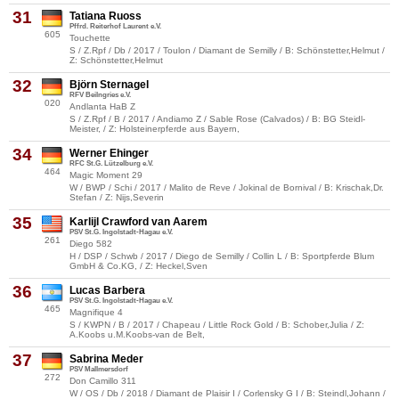
31
Tatiana Ruoss
Pffrd. Reiterhof Laurent e.V.
605
Touchette
S / Z.Rpf / Db / 2017 / Toulon / Diamant de Semilly / B: Schönstetter,Helmut /
Z: Schönstetter,Helmut
32
Björn Sternagel
RFV Beilngries e.V.
020
Andlanta HaB Z
S / Z.Rpf / B / 2017 / Andiamo Z / Sable Rose (Calvados) / B: BG Steidl-
Meister, / Z: Holsteinerpferde aus Bayern,
34
Werner Ehinger
RFC St.G. Lützelburg e.V.
464
Magic Moment 29
W / BWP / Schi / 2017 / Malito de Reve / Jokinal de Bornival / B: Krischak,Dr.
Stefan / Z: Nijs,Severin
35
Karlijl Crawford van Aarem
PSV St.G. Ingolstadt-Hagau e.V.
261
Diego 582
H / DSP / Schwb / 2017 / Diego de Semilly / Collin L / B: Sportpferde Blum
GmbH & Co.KG, / Z: Heckel,Sven
36
Lucas Barbera
PSV St.G. Ingolstadt-Hagau e.V.
465
Magnifique 4
S / KWPN / B / 2017 / Chapeau / Little Rock Gold / B: Schober,Julia / Z:
A.Koobs u.M.Koobs-van de Belt,
37
Sabrina Meder
PSV Mallmersdorf
272
Don Camillo 311
W / OS / Db / 2018 / Diamant de Plaisir I / Corlensky G I / B: Steindl,Johann /