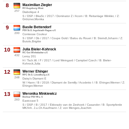
8
Maximilian Ziegler
RV Augsburg-West
257
Diabolique 4
S / DSP / BkaSc / 2017 / Dominator Z / Acorn / B: Reitanlage Winkler, / Z:
Grötzner,Monika
9
Basile Bettendorf
PSV St.G. Ingolstadt-Hagau e.V.
200
Comtesse Couleur
S / DSP / Db / 2017 / Coupe Gold / Balou du Rouet / B: Steindl,Johann / Z:
Butolo,Brigitte
10
Julia Bieler-Kohrock
RC Gut Winkelacker e.V.
432
Leroy 201
H / Tsch.W. / F / 2017 / Lord Weingard / Campbel Czech / B: Bieler-
Kohrock,Julia
12
Werner Ehinger
RFC St.G. Lützelburg e.V.
248
Daisy's Diamant E
W / Hann / B / 2018 / Diamant de Semilly / Acodetto I / B: Ehinger,Werner / Z:
Ehinger,Werner
13
Weronika Minkiewicz
Börlner PSV 99 e. V.
283
Eastcoast 5
S / DSP / B / 2017 / Eldorado van de Zeshoek / Casander / B: Sportpferde
MK/Inh. J.u.Ch.Kaufmann / Z: von Menges,Joachim