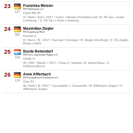
23
Franziska Meister
RFV Beilngries e.V.
127
Catch Me 85
S / Holst / Schi / 2017 / Catch / Hermes D'Authieux AA / B: ZG Jan u.Karin
Lüneburg, / Z: ZG Jan u.Karin Lüneburg,
24
Maximilian Ziegler
RV Augsburg-West
382
Kansas Z
H / Hann / B / 2017 / Kannan / Contago / B: Ziegler-Veit,Burgi / Z: ZG Ziegler,
Burgi u.Ulrich,
25
Basile Bettendorf
PSV St.G. Ingolstadt-Hagau e.V.
155
Chello H
W / DSP / BkaSc / 2017 / Chap II / Kabala / B: Huber,Klaus / Z:
Hofbauer,Bernd
26
Anne Afflerbach
RV Königsbrunn Fohlenhof e.V.
128
Cato 91
W / Holst / B / 2017 / Cascadello I / Cascavelle / B: Afflerbach,Jürgen / Z:
Afflerbach,Jürgen