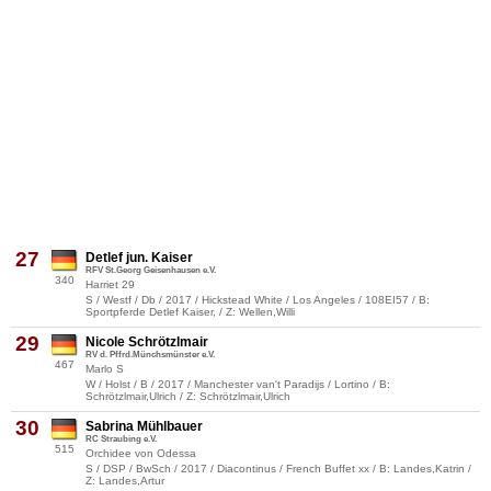
27
Detlef jun. Kaiser
RFV St.Georg Geisenhausen e.V.
340
Harriet 29
S / Westf / Db / 2017 / Hickstead White / Los Angeles / 108EI57 / B:
Sportpferde Detlef Kaiser, / Z: Wellen,Willi
29
Nicole Schrötzlmair
RV d. Pffrd.Münchsmünster e.V.
467
Marlo S
W / Holst / B / 2017 / Manchester van't Paradijs / Lortino / B:
Schrötzlmair,Ulrich / Z: Schrötzlmair,Ulrich
30
Sabrina Mühlbauer
RC Straubing e.V.
515
Orchidee von Odessa
S / DSP / BwSch / 2017 / Diacontinus / French Buffet xx / B: Landes,Katrin /
Z: Landes,Artur