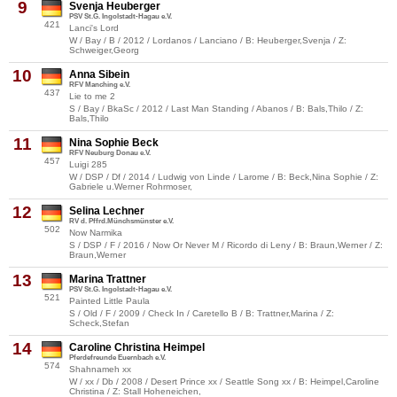
9
Svenja Heuberger
PSV St.G. Ingolstadt-Hagau e.V.
421
Lanci's Lord
W / Bay / B / 2012 / Lordanos / Lanciano / B: Heuberger,Svenja / Z:
Schweiger,Georg
10
Anna Sibein
RFV Manching e.V.
437
Lie to me 2
S / Bay / BkaSc / 2012 / Last Man Standing / Abanos / B: Bals,Thilo / Z:
Bals,Thilo
11
Nina Sophie Beck
RFV Neuburg Donau e.V.
457
Luigi 285
W / DSP / Df / 2014 / Ludwig von Linde / Larome / B: Beck,Nina Sophie / Z:
Gabriele u.Werner Rohrmoser,
12
Selina Lechner
RV d. Pffrd.Münchsmünster e.V.
502
Now Narmika
S / DSP / F / 2016 / Now Or Never M / Ricordo di Leny / B: Braun,Werner / Z:
Braun,Werner
13
Marina Trattner
PSV St.G. Ingolstadt-Hagau e.V.
521
Painted Little Paula
S / Old / F / 2009 / Check In / Caretello B / B: Trattner,Marina / Z:
Scheck,Stefan
14
Caroline Christina Heimpel
Pferdefreunde Euernbach e.V.
574
Shahnameh xx
W / xx / Db / 2008 / Desert Prince xx / Seattle Song xx / B: Heimpel,Caroline
Christina / Z: Stall Hoheneichen,