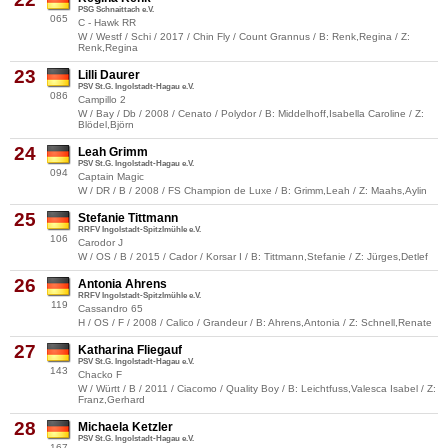
PSG Schnaittach e.V.
065
C - Hawk RR
W / Westf / Schi / 2017 / Chin Fly / Count Grannus / B: Renk,Regina / Z:
Renk,Regina
23
Lilli Daurer
PSV St.G. Ingolstadt-Hagau e.V.
086
Campillo 2
W / Bay / Db / 2008 / Cenato / Polydor / B: Middelhoff,Isabella Caroline / Z:
Blödel,Björn
24
Leah Grimm
PSV St.G. Ingolstadt-Hagau e.V.
094
Captain Magic
W / DR / B / 2008 / FS Champion de Luxe / B: Grimm,Leah / Z: Maahs,Aylin
25
Stefanie Tittmann
RRFV Ingolstadt-Spitzlmühle e.V.
106
Carodor J
W / OS / B / 2015 / Cador / Korsar I / B: Tittmann,Stefanie / Z: Jürges,Detlef
26
Antonia Ahrens
RRFV Ingolstadt-Spitzlmühle e.V.
119
Cassandro 65
H / OS / F / 2008 / Calico / Grandeur / B: Ahrens,Antonia / Z: Schnell,Renate
27
Katharina Fliegauf
PSV St.G. Ingolstadt-Hagau e.V.
143
Chacko F
W / Württ / B / 2011 / Ciacomo / Quality Boy / B: Leichtfuss,Valesca Isabel / Z:
Franz,Gerhard
28
Michaela Ketzler
PSV St.G. Ingolstadt-Hagau e.V.
167