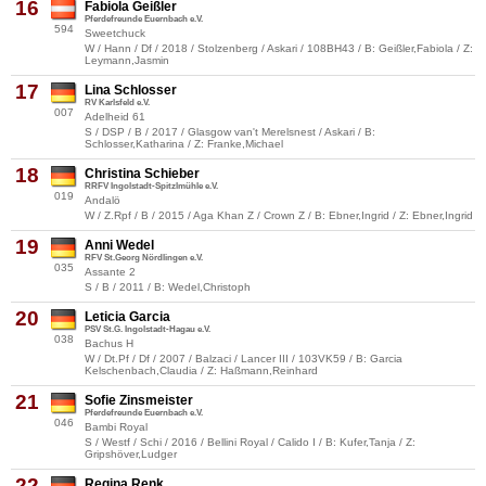
16
Fabiola Geißler
Pferdefreunde Euernbach e.V.
594
Sweetchuck
W / Hann / Df / 2018 / Stolzenberg / Askari / 108BH43 / B: Geißler,Fabiola / Z:
Leymann,Jasmin
17
Lina Schlosser
RV Karlsfeld e.V.
007
Adelheid 61
S / DSP / B / 2017 / Glasgow van't Merelsnest / Askari / B:
Schlosser,Katharina / Z: Franke,Michael
18
Christina Schieber
RRFV Ingolstadt-Spitzlmühle e.V.
019
Andalö
W / Z.Rpf / B / 2015 / Aga Khan Z / Crown Z / B: Ebner,Ingrid / Z: Ebner,Ingrid
19
Anni Wedel
RFV St.Georg Nördlingen e.V.
035
Assante 2
S / B / 2011 / B: Wedel,Christoph
20
Leticia Garcia
PSV St.G. Ingolstadt-Hagau e.V.
038
Bachus H
W / Dt.Pf / Df / 2007 / Balzaci / Lancer III / 103VK59 / B: Garcia
Kelschenbach,Claudia / Z: Haßmann,Reinhard
21
Sofie Zinsmeister
Pferdefreunde Euernbach e.V.
046
Bambi Royal
S / Westf / Schi / 2016 / Bellini Royal / Calido I / B: Kufer,Tanja / Z:
Gripshöver,Ludger
22
Regina Renk