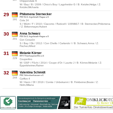
Chippendale K
W / Bay / B / 2009 / Chico's Boy / Lagoheidor G / B: Ketzler,Helga / Z:
Ketzler,Michaela
29
Philomena Sternecker
PSV St.G. Ingolstadt-Hagau e.V.
191
Cola 24
S / Württ / F / 2010 / Ciacomo / Rubicell / 106NM17 / B: Sternecker,Philomena
/ Z: Birkenmayer,Hubert
30
Anna Schwarz
PSV St.G. Ingolstadt-Hagau e.V.
201
Con Corazòn
S / Bay / Db / 2012 / Con Chello / Carlando I / B: Schwarz,Anna / Z:
Fischer,Alfred
31
Melanie Körner
RFV Thierhaupten/Ötz e.V.
229
Couperlino
W / DSP / FSchi / 2014 / Coupe d'Or / Lauritz J / B: Körner,Melanie / Z:
Eppelsheimer,Rainer
32
Valentina Schmidt
PSC Schrobenhausen e.V.
244
Cyrillus 4
W / Hann / Df / 2016 / Comte / Unbekannt / B: Finkbeiner,Beate / Z:
Helm,Milana