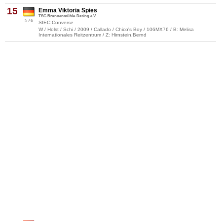
15
Emma Viktoria Spies
TSG Brunnenmühle-Dasing e.V.
576
SIEC Converse
W / Holst / Schi / 2009 / Callado / Chico's Boy / 106MX76 / B: Melisa
Internationales Reitzentrum / Z: Hirnstein,Bernd