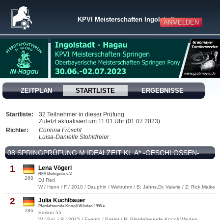
KPVI Meisterschaften Ingolstadt
ANMELDEN
ZEITPLAN
STARTLISTE
ERGEBNISSE
Startliste:
32 Teilnehmer in dieser Prüfung.
Zuletzt aktualisiert um 11:01 Uhr (01.07.2023)
Richter:
Corinna Fröschl
Luisa-Danielle Stohldreier
08 SPRINGPRÜFUNG M.IDEALZEIT KL.A* -GESCHLOSSEN-
1
Lena Vögerl
RFV Beilngries e.V.
268
DJ Red
W / Hann / F / 2010 / Dauphin / Weltruhm / B: Jahns,Dr. Valerie / Z: Rick,Maike
2
Julia Kuchlbauer
Pferdefreunde Knogli Winden 1993 e.
286
Edison 55
W / Pol. / R / 2015 / Evento / Pakiet / B: Pferdefreunde Knogli Winden,