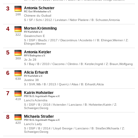
3
Antonia Schuster
RC Gut Winkelacker e.V.
166
Chimere du Guibail
S / SF / Schi / 2012 / Levistan / Nidor Platiere / B: Schuster,Antonia
4
Morten Krömmling
RV Karlsfeld e.V.
322
Gewinnchen E
S / DSP / BkaSc / 2017 / Diacontinus / Acodetto I / B: Ehinger,Werner / Z:
Ehinger,Werner
5
Antonia Ketzler
RFV Beilngries e.V.
369
Jo Jo 28
S / Bay / B / 2010 / Ciacomo / Clintino / B: Ketzler,Ingrid / Z: Braun,Wolfgang
6
Alicia Erhardt
RV Karlsfeld e.V.
639
Justine 38
S / SVK.Wb / B / 2013 / Quei-Li / Alias / B: Erhardt,Alicia
7
Katrin Hofstetter
PSV St.G. Ingolstadt-Hagau e.V.
419
Lanci's Actendra
S / DSP / B / 2016 / Actender / Lanciano / B: Hofstetter,Katrin / Z:
Schweiger,Georg
8
Michaela Straßer
PSV St.G. Ingolstadt-Hagau e.V.
420
Lanci's Lady
S / DSP / B / 2014 / Lloyd George / Lanciano / B: Straßer,Michaela / Z:
Schweiger,Georg