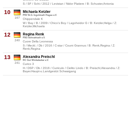
S / SF / Schi / 2012 / Levistan / Nidor Platiere / B: Schuster,Antonia
10
Michaela Ketzler
PSV St.G. Ingolstadt-Hagau e.V.
167
Chippendale K
W / Bay / B / 2009 / Chico's Boy / Lagoheidor G / B: Ketzler,Helga / Z:
Ketzler,Michaela
12
Regina Renk
PSG Schnaittach e.V.
240
Cuore Della Leonessa
S / Meckl. / Db / 2016 / C-star / Count Grannus / B: Renk,Regina / Z:
Renk,Regina
13
Alexandra Preischl
RC Gut Winkelacker e.V.
241
Curico 3
H / DSP / Db / 2016 / Curriculo / Cielito Lindo / B: Preischl,Alexandra / Z:
Bayer.Haupt-u.Landgestüt Schwaigang