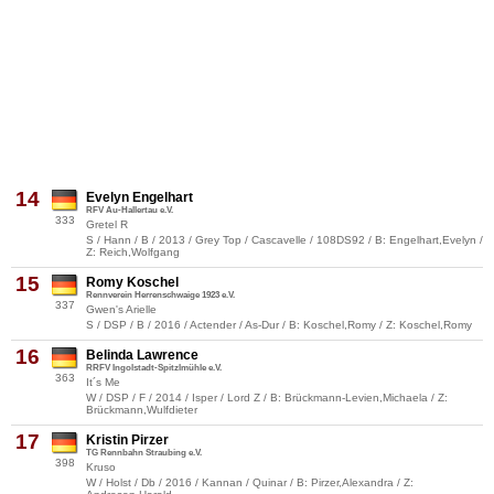
14
Evelyn Engelhart
RFV Au-Hallertau e.V.
333
Gretel R
S / Hann / B / 2013 / Grey Top / Cascavelle / 108DS92 / B: Engelhart,Evelyn /
Z: Reich,Wolfgang
15
Romy Koschel
Rennverein Herrenschwaige 1923 e.V.
337
Gwen's Arielle
S / DSP / B / 2016 / Actender / As-Dur / B: Koschel,Romy / Z: Koschel,Romy
16
Belinda Lawrence
RRFV Ingolstadt-Spitzlmühle e.V.
363
It´s Me
W / DSP / F / 2014 / Isper / Lord Z / B: Brückmann-Levien,Michaela / Z:
Brückmann,Wulfdieter
17
Kristin Pirzer
TG Rennbahn Straubing e.V.
398
Kruso
W / Holst / Db / 2016 / Kannan / Quinar / B: Pirzer,Alexandra / Z: