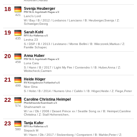
Andresen,Harald
18
Svenja Heuberger
PSV St.G. Ingolstadt-Hagau e.V.
421
Lanci's Lord
W / Bay / B / 2012 / Lordanos / Lanciano / B: Heuberger,Svenja / Z:
Schweiger,Georg
19
Sarah Kohl
RFV Au-Hallertau e.V.
435
Levina 23
S / DSP / B / 2013 / Levistano / Monte Bellini / B: Wieczorek,Markus / Z:
Familie Schaper,
20
Anna Huber
PSV St.G. Ingolstadt-Hagau e.V.
458
Luna Cara
S / Hann / B / 2017 / Light My Fire / Contendro I / B: Huber,Anna / Z:
Woitscheck,Carmen
21
Heide Höger
RV Königsbrunn Fohlenhof e.V.
499
Nice Gina
S / Holst / B / 2014 / Numero Uno / Calido I / B: Höger,Heide / Z: Fiege,Peter
22
Caroline Christina Heimpel
Pferdefreunde Euernbach e.V.
574
Shahnameh xx
W / xx / Db / 2008 / Desert Prince xx / Seattle Song xx / B: Heimpel,Caroline
Christina / Z: Stall Hoheneichen,
23
Tanja Kufer
RFV Au-Hallertau e.V.
580
Sixpack M
W / Hann / Db / 2017 / Stolzenberg / Competent / B: Mahler,Peter / Z: