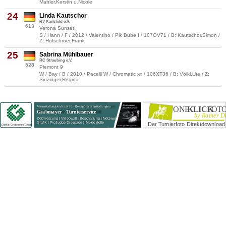
Mahler,Kerstin u.Nicole
24
Linda Kautschor
RV Karlsfeld e.V.
613
Verona Sunset
S / Hann / F / 2012 / Valentino / Pik Bube I / 107OV71 / B: Kautschor,Simon /
Z: Hofschröer,Frank
25
Sabrina Mühlbauer
RC Straubing e.V.
528
Piemont 9
W / Bay / B / 2010 / Pacelli W / Chromatic xx / 106XT36 / B: Völkl,Ute / Z:
Sinzinger,Regina