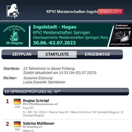
KPVI Meisterschaften Ingolstadt
ANMELDEN
ZEITPLAN
STARTLISTE
ERGEBNISSE
Startliste:
23 Teilnehmer in dieser Prüfung.
Zuletzt aktualisiert um 14:33 Uhr (01.07.2023)
Richter:
Susanne Elarousy
Luisa-Danielle Stohldreier
10 SPRINGPRÜFUNG KL. A**
1
Regina Schröpf
RV d. Pffrd.Münchsmünster e.V.
299
Fina RT
S / DR / B / 2014 / Dance Star AT / Were Di's Aron / B: Schröpf,Regina / Z:
Schröpf,Regina
2
Sabrina Mühlbauer
RC Straubing e.V.
350
Hikari G