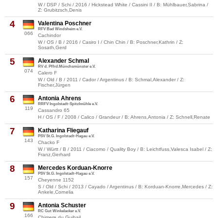
W / DSP / Schi / 2016 / Hickstead White / Cassini II / B: Mühlbauer,Sabrina /
Z: Grubitzsch,Denis
4
Valentina Poschner
RFV Bad Windsheim e.V.
066
Cachindor
W / OS / B / 2016 / Casiro I / Chin Chin / B: Poschner,Kathrin / Z:
Sosath,Gerd
5
Alexander Schmal
RV d. Pffrd.Münchsmünster e.V.
074
Calero F
W / Old / B / 2011 / Cador / Argentinus / B: Schmal,Alexander / Z:
Fischer,Jürgen
6
Antonia Ahrens
RRFV Ingolstadt-Spitzlmühle e.V.
119
Cassandro 65
H / OS / F / 2008 / Calico / Grandeur / B: Ahrens,Antonia / Z: Schnell,Renate
7
Katharina Fliegauf
PSV St.G. Ingolstadt-Hagau e.V.
143
Chacko F
W / Württ / B / 2011 / Ciacomo / Quality Boy / B: Leichtfuss,Valesca Isabel / Z:
Franz,Gerhard
8
Mercedes Korduan-Knorre
PSV St.G. Ingolstadt-Hagau e.V.
157
Cheyenne 1152
S / Old / Schi / 2013 / Cayado / Argentinus / B: Korduan-Knorre,Mercedes / Z:
Ankele,Cornelia
9
Antonia Schuster
RC Gut Winkelacker e.V.
166
Chimere du Guibail