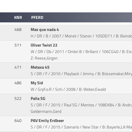
KNR
PFERD
468
Mas que nada 4
H / DR / B / 2007 / Monet / Staron / 105DD71 / B: Beindor
511
Oliver Twist 22
W / DR / Db / 2011 / Ombri B / Brillant / 106CG40 / B: Ei
Z: Reese,Jürgen
471
Metaxa 45
S / DR / F / 2010 / Playback / Jimmy / B: Büssemaker,Mir
486
My Sid
W / Grpf.o.R / Schi / 2008 / B: Weber,Ewald
522
Palia SG
S / DR / F / 2015 / Paul SG / Mentos / 108EK84 / B: Andru
Geldermann,Gerd
640
PAV Emily Erdbeer
S / DR / F / 2015 / Szenario / New Star / B: Bayerle,Lili 