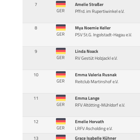
7
Amelie Straßer
GER
Pffrd. im Rupertiwinkel e.V.
8
Mya Noemie Keller
GER
PSV St.G. Ingolstadt-Hagau e.V.
9
Linda Noack
GER
RV Gestüt Holzjackl e.V.
10
Emma Valeria Rusnak
GER
Reitclub Martinshof e.V.
11
Emma Lange
GER
RFV Altötting-Mühldorf e.V.
12
Emelie Horvath
GER
LRFV Ascholding e.V.
13
Grace Isabelle Kühner