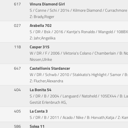
617
Vinura Diamond Girl
S / Conne / Schi / 2014 / Kilmore Diamond / Currachmore 
Z: Brady,Roger
027
Arabella 702
S / DR / Bsk / 2016 / Kantje's Ronaldo / Mangold / 108BX5
Z: Jahr,Angelika
118
Casper 315
W / DR / F / 2006 / Viktoria's Colano / Chamberlain / B: N
Nissen,Ulrike
647
Castellionis Stardancer
W / DR / Schwb / 2010 / Stakkato's Highlight / Samor / B
Z: Flucher,Alexandra
404
La Bonita 54
S / DR / B / 2004 / Languard / Natoheld / 105EX44 / B: 
Gestüt Erlenbruch KG,
405
La Conta 3
S / DR / B / 2011 / Acado / Nike / B: Horvath,Katja / Z: Ka
586
Solea 11