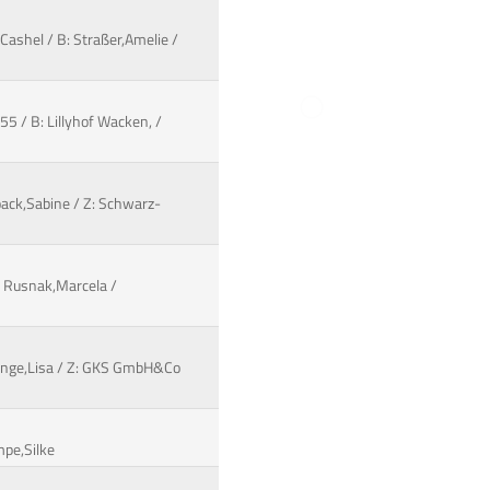
Cashel / B: Straßer,Amelie /
5 / B: Lillyhof Wacken, /
oack,Sabine / Z: Schwarz-
: Rusnak,Marcela /
Lange,Lisa / Z: GKS GmbH&Co
mpe,Silke