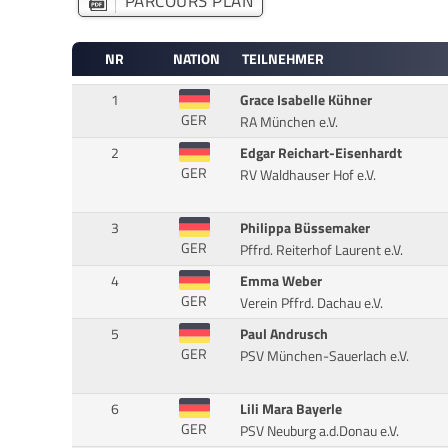
PARCOURS PLAN
NR
NATION
TEILNEHMER
1
Grace Isabelle Kühner
GER
RA München e.V.
2
Edgar Reichart-Eisenhardt
GER
RV Waldhauser Hof e.V.
3
Philippa Büssemaker
GER
Pffrd. Reiterhof Laurent e.V.
4
Emma Weber
GER
Verein Pffrd. Dachau e.V.
5
Paul Andrusch
GER
PSV München-Sauerlach e.V.
6
Lili Mara Bayerle
GER
PSV Neuburg a.d.Donau e.V.