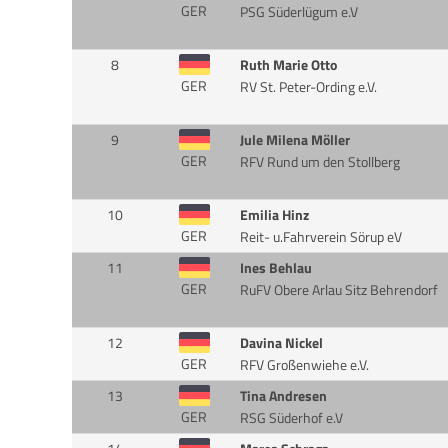
GER
PSG Süderlügum e.V
8
Ruth Marie Otto
GER
RV St. Peter-Ording e.V.
9
Jule Milena Möller
GER
RFV Rund um den Stollberg
10
Emilia Hinz
GER
Reit- u.Fahrverein Sörup eV
11
Ines Behlau
GER
RuFV Obere Arlau Sitz Behrendorf
12
Davina Nickel
GER
RFV Großenwiehe e.V.
13
Tina Andresen
GER
RSG Süderhof e.V