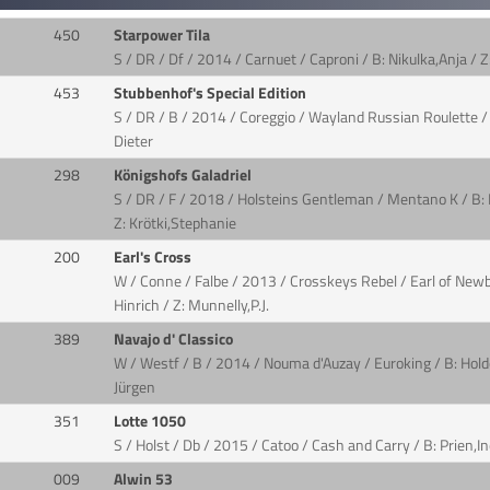
450
Starpower Tila
S / DR / Df / 2014 / Carnuet / Caproni / B: Nikulka,Anja / 
453
Stubbenhof's Special Edition
S / DR / B / 2014 / Coreggio / Wayland Russian Roulette / 
Dieter
298
Königshofs Galadriel
S / DR / F / 2018 / Holsteins Gentleman / Mentano K / B: 
Z: Krötki,Stephanie
200
Earl's Cross
W / Conne / Falbe / 2013 / Crosskeys Rebel / Earl of New
Hinrich / Z: Munnelly,P.J.
389
Navajo d' Classico
W / Westf / B / 2014 / Nouma d'Auzay / Euroking / B: Holdo
Jürgen
351
Lotte 1050
S / Holst / Db / 2015 / Catoo / Cash and Carry / B: Prien,In
009
Alwin 53