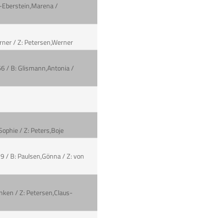
er-Eberstein,Marena /
erner / Z: Petersen,Werner
66 / B: Glismann,Antonia /
 Sophie / Z: Peters,Boje
9 / B: Paulsen,Gönna / Z: von
Inken / Z: Petersen,Claus-