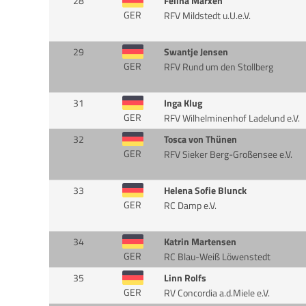
28
Felina Marxen
GER
RFV Mildstedt u.U.e.V.
29
Swantje Jensen
GER
RFV Rund um den Stollberg
31
Inga Klug
GER
RFV Wilhelminenhof Ladelund e.V.
32
Tosca von Thünen
GER
RFV Sieker Berg-Großensee e.V.
33
Helena Sofie Blunck
GER
RC Damp e.V.
34
Katrin Martensen
GER
RC Blau-Weiß Löwenstedt
35
Linn Rolfs
GER
RV Concordia a.d.Miele e.V.