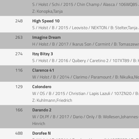
S / Holst / Schi / 2015 / Chin Champ / Alasca / 106WQ85 
Z: Konopka,Tanja
248
High Speed 10
S / Holst / B / 2015 / Leovisto / NEKTON / B: Stelter,Tanja
263
Imagine Dream
H / Holst / B / 2017 / Ikarus Son / Cormint / B: Tomasze
274
Itzy Bitzy 3
S / Holst / B / 2016 / Quibery / Caretino 2 / 107XT89 / B
116
Clarence 41
W / Holst / B / 2014 / Clarimo / Paramount / B: Nikulka,Nic
129
Colondero
W / OS / B / 2015 / Christian / Lapis Lazuli / 107ZN20 / B:
Z: Kuhlmann,Friedrich
166
Darando 2
W / Dt.Pf / B / 2017 / Dario / Only / B: Wollesen,Johanne
Hinrich
488
Dorofee N