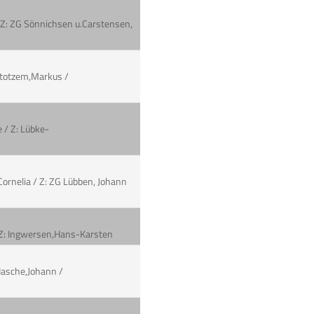
/ Z: ZG Sönnichsen u.Carstensen,
 Stotzem,Markus /
e / Z: Lübke-
,Cornelia / Z: ZG Lübben, Johann
 / Z: Ingwersen,Hans-Karsten
 Hasche,Johann /