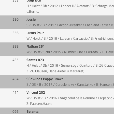
352
Loup Noir
H / Holst / Db / 2012 / Lancer II / Alcatraz / B: Schraga,M
u.Bernd,
280
Joosie
S / Holst / B / 2017 / Action-Breaker / Cash and Carry / B
356
Luxus Pour
W / Holst / B / 2016 / Larcon / Carpaccio / B: Friedrichs
388
Nathan 261
W / Holst / Schi / 2015 / Number One / Corrado I / B: Bey
435
Santos 873
H / Holst / Db / 2016 / Somersby / Quintero / B: ZG Claus
Z: ZG Clausen, Hans-Peter u.Margaret,
454
Südwinds Poppy Brown
S / OS / B / 2017 / Cordolensky / Canstakko / B: Hansen,S
474
Vincent 202
W / Holst / B / 2016 / Vagabond de la Pomme / Carpaccio 
Z: Paulsen,Hauke
026
Belanta