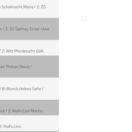
B: Schoknecht,Maria / Z: ZG
him / Z: ZG Sachau, Ernst-Uwe
 / Z: Witt Pferdezucht GbR,
von Thünen,Tosca /
/ B: Blunck,Helena Sofie /
mut / Z: Mohr,Carl-Martin
Z: Rolfs,Linn