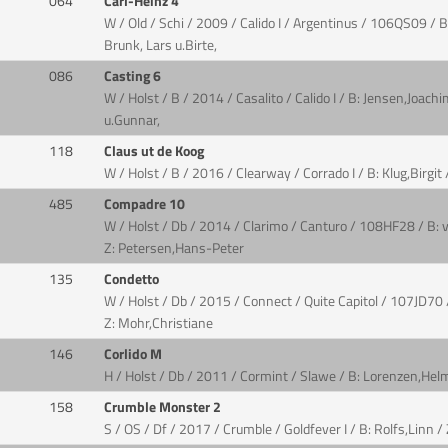
064
Carl-Heinz 4
W / Old / Schi / 2009 / Calido I / Argentinus / 106QS09 / 
Brunk, Lars u.Birte,
086
Casting 6
W / Holst / B / 2014 / Casalito / Calido I / B: Jensen,Joac
u.Gunnar,
118
Claus ut de Koog
W / Holst / B / 2016 / Clearway / Corrado I / B: Klug,Birgit
485
Compadre 10
W / Holst / Db / 2014 / Clarimo / Canturo / 108HF28 / B: 
Z: Petersen,Hans-Peter
135
Condetto
W / Holst / Db / 2015 / Connect / Quite Capitol / 107JD70 
Z: Mohr,Christiane
146
Corlido M
H / Holst / Db / 2011 / Cormint / Slawe / B: Lorenzen,Hel
158
Crumble Monster 2
S / OS / Df / 2017 / Crumble / Goldfever I / B: Rolfs,Linn / 