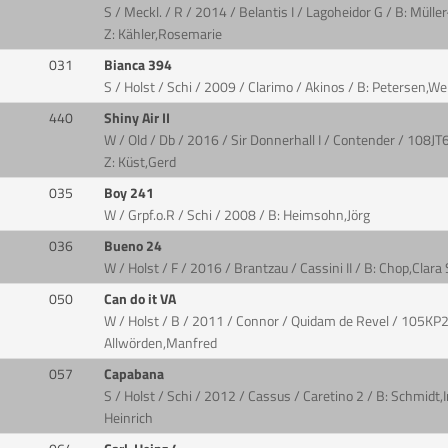
S / Meckl. / R / 2014 / Belantis I / Lagoheidor G / B: Müll
Z: Kähler,Rosemarie
031
Bianca 394
S / Holst / Schi / 2009 / Clarimo / Akinos / B: Petersen,W
440
Shiny Air II
W / Old / Db / 2016 / Sir Donnerhall I / Contender / 108JT
Z: Küst,Gerd
035
Boy 241
W / Grpf.o.R / Schi / 2008 / B: Heimsohn,Jörg
036
Bueno 24
W / Holst / F / 2016 / Brantzau / Cassini II / B: Chop,Clara
050
Can do it VA
W / Holst / B / 2011 / Connor / Quidam de Revel / 105KP2
Allwörden,Manfred
057
Capabana
S / Holst / Schi / 2012 / Cassus / Caretino 2 / B: Schmidt,
Heinrich