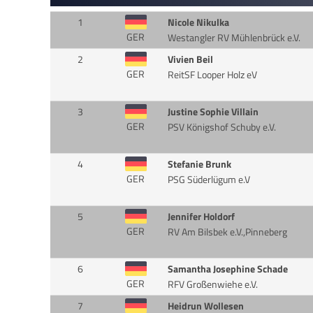
1
Nicole Nikulka
GER
Westangler RV Mühlenbrück e.V.
2
Vivien Beil
GER
ReitSF Looper Holz eV
3
Justine Sophie Villain
GER
PSV Königshof Schuby e.V.
4
Stefanie Brunk
GER
PSG Süderlügum e.V
5
Jennifer Holdorf
GER
RV Am Bilsbek e.V.,Pinneberg
6
Samantha Josephine Schade
GER
RFV Großenwiehe e.V.
7
Heidrun Wollesen