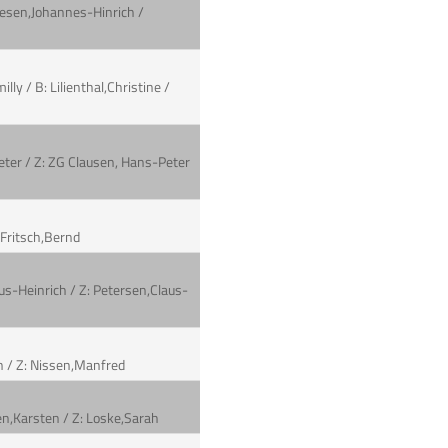
llesen,Johannes-Hinrich /
ly / B: Lilienthal,Christine /
Peter / Z: ZG Clausen, Hans-Peter
: Fritsch,Bernd
laus-Heinrich / Z: Petersen,Claus-
en / Z: Nissen,Manfred
en,Karsten / Z: Loske,Sarah