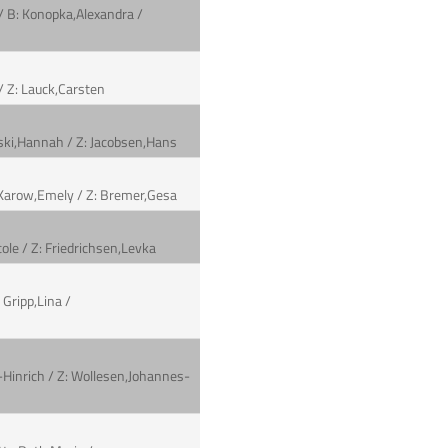
/ B: Konopka,Alexandra /
 / Z: Lauck,Carsten
wski,Hannah / Z: Jacobsen,Hans
: Karow,Emely / Z: Bremer,Gesa
ole / Z: Friedrichsen,Levka
 Gripp,Lina /
s-Hinrich / Z: Wollesen,Johannes-