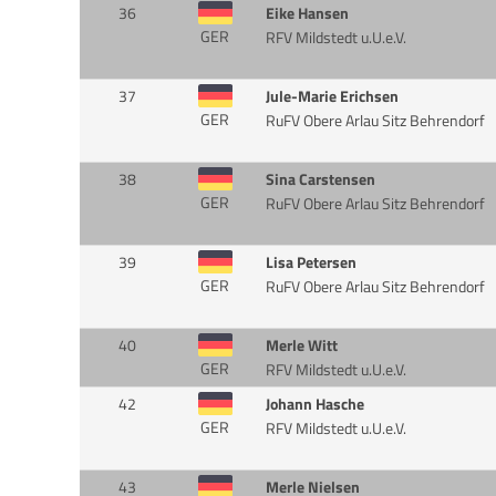
36
Eike Hansen
GER
RFV Mildstedt u.U.e.V.
37
Jule-Marie Erichsen
GER
RuFV Obere Arlau Sitz Behrendorf
38
Sina Carstensen
GER
RuFV Obere Arlau Sitz Behrendorf
39
Lisa Petersen
GER
RuFV Obere Arlau Sitz Behrendorf
40
Merle Witt
GER
RFV Mildstedt u.U.e.V.
42
Johann Hasche
GER
RFV Mildstedt u.U.e.V.
43
Merle Nielsen