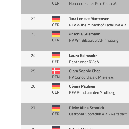
GER
Norddeutscher Polo Club e.V.
22
Tara Leneke Martensen
GER
RFV Wilhelminenhof Ladelund e.V.
23
Antonia Glismann
GER
RV Am Bilsbek e.V.,Pinneberg
24
Laura Heimsohn
GER
Rantrumer RV e.V.
25
Clara Sophie Chop
DEN
RV Concordia a.d.Miele e.V.
26
Gönna Paulsen
GER
RFV Rund um den Stollberg
27
Rieke Alina Schmidt
GER
Ostroher Sportclub e.V. - Reitspart