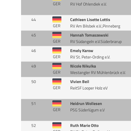
GER
RV Hof Ohlendiek e.V.
44
Cathleen Lisette Lottis
GER
RV Am Bilsbek e.V.,Pinneberg
45
Hannah Tomaszewski
GER
RV Südangeln e.V.Süderbrarup
46
Emely Karow
GER
RV St. Peter-Ording e.V.
49
Nicole Nikulka
GER
Westangler RV Mühlenbrück e.V.
50
Vivien Beil
GER
ReitSF Looper Holz eV
51
Heidrun Wollesen
GER
PSG Süderlügum e.V
52
Ruth Marie Otto