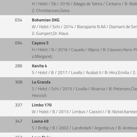
H / Holst / Db / 2016 / Adagio de Talma / Carbano / B: Wo
Z: Christiansen,Gesa
034
Bohemien DKG
W / Holst / Schi / 2014 / Bonaparte N AA / Diamant de Semil
Z: Gumpert,Dr. Klaus
094
Cayano 5
H / Holst / B / 2016 / Cayado / Aljano / B: Clausen,Hans-
u.Margaret,
286
Kanita 4
S / Holst / B / 2017 / Livello / Acobat II / B: Hinz,Emilia / Z
308
La Granda
S / Holst / Schi / 2015 / Livello / Alcatraz / B: Petersen,C
Heinrich
337
Limbo 170
W / Holst / B / 2013 / Limbus / Cassini I / B: Nickel,Karst
347
Loona 49
S / Brdbg / B / 2002 / Landrebell / Argentinus / B: Andres