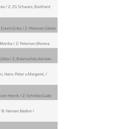
area / Z: ZG Schwarz, Burkhard
: Eckert,Erika / Z: Petersen,Sönke
en,Monika / Z: Petersen,Morena
e,Gitta / Z: Butenschön,Karsten
en, Hans-Peter u.Margaret, /
ven Henrik / Z: Schröter,Guido
/ B: Hansen,Nadine /