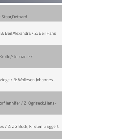
Z: Staar,Dethard
B: Beil,Alexandra / Z: Beil,Hans
Krötki,Stephanie /
bridge / B: Wollesen,Johannes-
rf,Jennifer / Z: Ogriseck,Hans-
es / Z: ZG Bock, Kirsten u.Eggert,