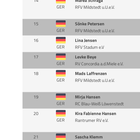
14
Marea Schraga
GER
RFV Mildstedt u.U.e.V.
15
Sönke Petersen
GER
RFV Mildstedt u.U.e.V.
16
Lina Jensen
GER
RFV Stadum e.V
17
Levke Beye
GER
RV Concordia a.d.Miele e.V.
18
Mads Laffrenzen
GER
RFV Mildstedt u.U.e.V.
19
Mirja Hansen
GER
RC Blau-Weiß Löwenstedt
20
Kira Fabienne Hansen
GER
Rantrumer RV e.V.
21
Sascha Klemm