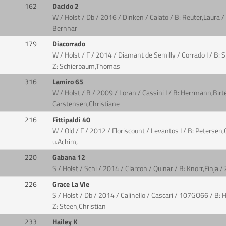
162
Dacido 2
W / Holst / Db / 2016 / Dinken / Calato / B: Reuter,Laura 
Bernhar
179
Diacorrado
W / Holst / F / 2014 / Diamant de Semilly / Corrado I / B:
Z: Schierbaum,Thomas
316
Lamiro 65
W / Holst / B / 2009 / Loran / Cassini I / B: Herrmann,Birt
Carstensen,Christiane
216
Fittipaldi 40
W / Old / F / 2012 / Floriscount / Levantos I / B: Petersen
u.Achim,
220
Gabana 12
S / Holst / Schi / 2014 / Clarcon / Quinar / B: Knorr,Finja
226
Grace La Vie
S / Holst / Db / 2014 / Calinello / Cascari / 107GO66 / B:
Z: Steen,Christian
233
Hailey K