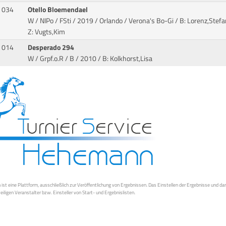
034
Otello Bloemendael
W / NIPo / FSti / 2019 / Orlando / Verona's Bo-Gi
/ B: Lorenz,Stefa
Z: Vugts,Kim
014
Desperado 294
W / Grpf.o.R / B / 2010
/ B: Kolkhorst,Lisa
st eine Plattform, ausschließlich zur Veröffentlichung von Ergebnissen. Das Einstellen der Ergebnisse und da
weiligen Veranstalter bzw. Einsteller von Start- und Ergebnislisten.