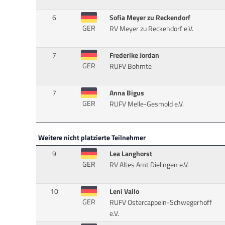
6
Sofia Meyer zu Reckendorf
GER
RV Meyer zu Reckendorf e.V.
7
Frederike Jordan
GER
RUFV Bohmte
7
Anna Bigus
GER
RUFV Melle-Gesmold e.V.
Weitere nicht platzierte Teilnehmer
9
Lea Langhorst
GER
RV Altes Amt Dielingen e.V.
10
Leni Vallo
GER
RUFV Ostercappeln-Schwegerhoff
e.V.