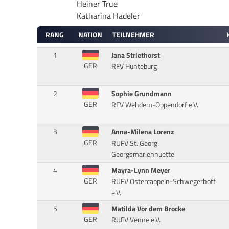
Heiner True
Katharina Hadeler
RANG
NATION
TEILNEHMER
1
Jana Striethorst
GER
RFV Hunteburg
2
Sophie Grundmann
GER
RFV Wehdem-Oppendorf e.V.
3
Anna-Milena Lorenz
GER
RUFV St. Georg
Georgsmarienhuette
4
Mayra-Lynn Meyer
GER
RUFV Ostercappeln-Schwegerhoff
e.V.
5
Matilda Vor dem Brocke
GER
RUFV Venne e.V.