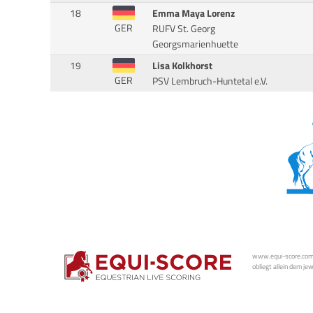
18
Emma Maya Lorenz
GER
RUFV St. Georg
Georgsmarienhuette
19
Lisa Kolkhorst
GER
PSV Lembruch-Huntetal e.V.
www.equi-score.com i
obliegt allein dem je