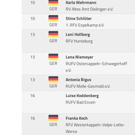
10
Karla Wehrmann
GER
RV Altes Amt Dielingen e.V.
10
Stine Schlüter
GER
1. RFV Espelkamp e.V.
13
Leni Hollberg
GER
RFV Hunteburg
13
Lena Niemeyer
GER
RUFV Ostercappeln-Schwegerhoff
e.V.
13
Antonia Bigus
GER
RUFV Melle-Gesmold e.V.
16
Luise Koddenberg
RUFV Bad Essen
16
Franka Koch
GER
RFV Westerkappeln-Velpe-Lotte-
Werse