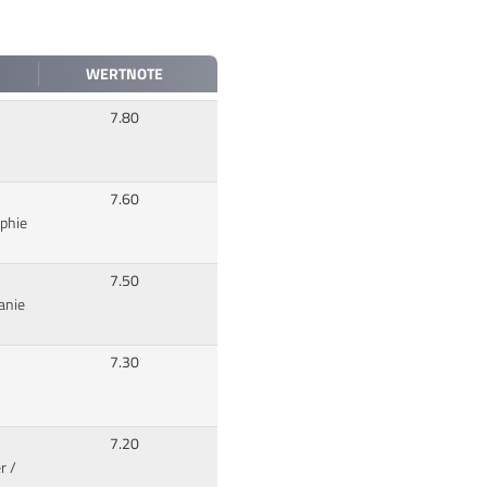
WERTNOTE
7.80
7.60
phie
7.50
anie
7.30
7.20
r
/