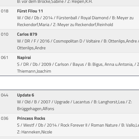
B: vor dem Brocke,Sabine / Z: Reipen,K.H.
018
Fürst Filou 11
W / Old / Db / 2014 / Fürstenball / Royal Diamond
/ B: Meyer zu
Reckendorf,Maria / Z: Meyer zu Reckendorf,Reinhold
010
Carlos 879
W / DR / F / 2016 / Cosmopolitan D / Voltaire
/ B: Ottenlips,Andre /
Ottenlips,Andre
061
Napirai
S / DR / Db / 2009 / Carlson / Bayus
/ B: Bigus, Anna u.Antonia, / Z
Thiemann,Joachim
044
Update 6
W / Old / B / 2007 / Upgrade / Lacantus
/ B: Langhorst,Lea / Z:
Brüggehagen,Alfons
036
Princess Rocks
S / Westf / Db / 2014 / Rock Forever II / Roman Nature
/ B: Vallo,L
Z: Hanneken,Nicole