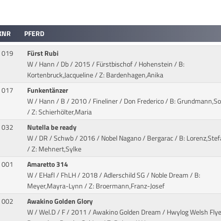
KNR
PFERD
019
Fürst Rubi
W / Hann / Db / 2015 / Fürstbischof / Hohenstein
/ B:
Kortenbruck,Jacqueline / Z: Bardenhagen,Anika
017
Funkentänzer
W / Hann / B / 2010 / Fineliner / Don Frederico
/ B: Grundmann,So
/ Z: Schierhölter,Maria
032
Nutella be ready
W / DR / Schwb / 2016 / Nobel Nagano / Bergarac
/ B: Lorenz,Stef
/ Z: Mehnert,Sylke
001
Amaretto 314
W / EHafl / FhLH / 2018 / Adlerschild SG / Noble Dream
/ B:
Meyer,Mayra-Lynn / Z: Broermann,Franz-Josef
002
Awakino Golden Glory
W / Wel.D / F / 2011 / Awakino Golden Dream / Hwylog Welsh Flye