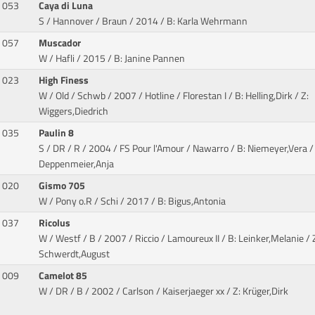
053
Caya di Luna
S / Hannover / Braun / 2014
/ B: Karla Wehrmann
057
Muscador
W / Hafli / 2015
/ B: Janine Pannen
023
High Finess
W / Old / Schwb / 2007 / Hotline / Florestan I
/ B: Helling,Dirk / Z:
Wiggers,Diedrich
035
Paulin 8
S / DR / R / 2004 / FS Pour l'Amour / Nawarro
/ B: Niemeyer,Vera / 
Deppenmeier,Anja
020
Gismo 705
W / Pony o.R / Schi / 2017
/ B: Bigus,Antonia
037
Ricolus
W / Westf / B / 2007 / Riccio / Lamoureux II
/ B: Leinker,Melanie / 
Schwerdt,August
009
Camelot 85
W / DR / B / 2002 / Carlson / Kaiserjaeger xx
/ Z: Krüger,Dirk