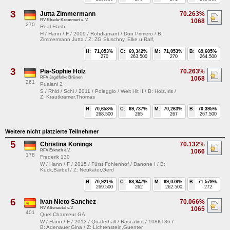
3
Jutta Zimmermann
70.263%
RV Rhede-Krommert e. V.
1068
270
Real Flash
H / Hann / F / 2009 / Rohdiamant / Don Primero / B:
Zimmermann,Jutta / Z: ZG Sluschny, Elke u.Ralf,
H:
71,053%
C:
69,342%
M:
71,053%
B:
69,605%
270
263.500
270
264.500
3
Pia-Sophie Holz
70.263%
RFV Jagdfalke Brünen
1068
261
Pualani 2
S / Rhld / Schi / 2011 / Poleggio / Welt Hit II / B: Holz,Iris /
Z: Krautkrämer,Thomas
H:
70,658%
C:
69,737%
M:
70,263%
B:
70,395%
268.500
265
267
267.500
Weitere nicht platzierte Teilnehmer
5
Christina Konings
70.132%
RFV Erkrath e.V.
1066
178
Frederik 130
W / Hann / F / 2015 / Fürst Fohlenhof / Danone I / B:
Kuck,Bärbel / Z: Neukäter,Gerd
H:
70,921%
C:
68,947%
M:
69,079%
B:
71,579%
269.500
262
262.500
272
6
Ivan Nieto Sanchez
70.066%
RV Altenautal e.V.
1065
401
Quel Charmeur GA
W / Hann / F / 2013 / Quaterhall / Rascalino / 108KT36 /
B: Adenauer,Gina / Z: Lichtenstein,Guenter