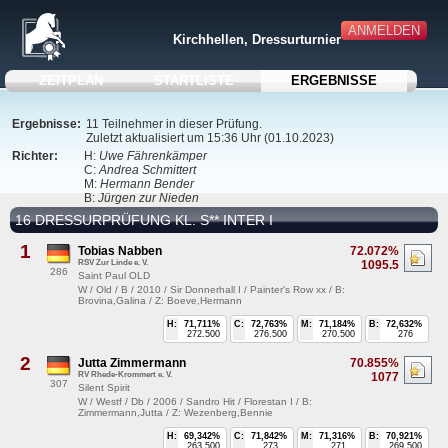
ANMELDEN
Kirchhellen, Dressurturnier
ZEITPLAN
STARTLISTE
ERGEBNISSE
Ergebnisse:
11 Teilnehmer in dieser Prüfung.
Zuletzt aktualisiert um 15:36 Uhr (01.10.2023)
Richter:
H:
Uwe Fährenkämper
C:
Andrea Schmittert
M:
Hermann Bender
B:
Jürgen zur Nieden
16 DRESSURPRÜFUNG KL. S** INTER I
1
Tobias Nabben
72.072%
RSV Zur Linde e. V.
1095.5
286
Saint Paul OLD
W / Old / B / 2010 / Sir Donnerhall I / Painter's Row xx / B:
Brovina,Galina / Z: Boeve,Hermann
H:
71,711%
C:
72,763%
M:
71,184%
B:
72,632%
272.500
276.500
270.500
276
2
Jutta Zimmermann
70.855%
RV Rhede-Krommert e. V.
1077
307
Silent Spirit
W / Westf / Db / 2006 / Sandro Hit / Florestan I / B:
Zimmermann,Jutta / Z: Wezenberg,Bennie
H:
69,342%
C:
71,842%
M:
71,316%
B:
70,921%
263.500
273
271
269.500