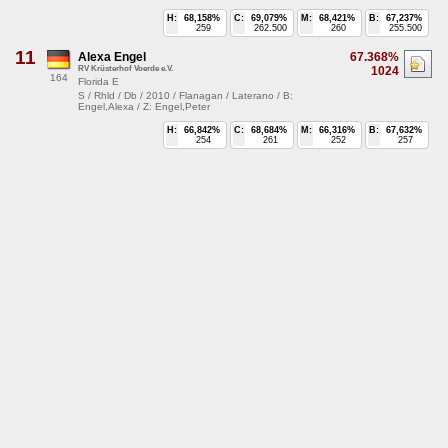
H:
68,158%
C:
69,079%
M:
68,421%
B:
67,237%
259
262.500
260
255.500
11
Alexa Engel
67.368%
RV Krüsterhof Voerde e.V.
1024
164
Florida E
S / Rhld / Db / 2010 / Flanagan / Laterano / B:
Engel,Alexa / Z: Engel,Peter
H:
66,842%
C:
68,684%
M:
66,316%
B:
67,632%
254
261
252
257