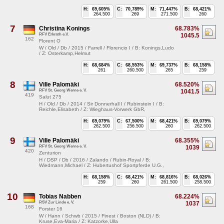
H:
69,605%
C:
70,789%
M:
71,447%
B:
68,421%
264.500
269
271.500
260
7
Christina Konings
68.783%
RFV Erkrath e.V.
1045.5
162
Florent O
W / Old / Db / 2015 / Farrell / Florencio I / B: Konings,Ludo
/ Z: Osterkamp,Helmut
H:
68,684%
C:
68,553%
M:
69,737%
B:
68,158%
261
260.500
265
259
8
Ville Palomäki
68.520%
RFV St. Georg Werne e. V.
1041.5
419
Salut 275
H / Old / Db / 2014 / Sir Donnerhall I / Rubinstein I / B:
Reichle,Elisabeth / Z: Wieghaus-Vorwerk GbR,
H:
69,079%
C:
67,500%
M:
68,421%
B:
69,079%
262.500
256.500
260
262.500
9
Ville Palomäki
68.355%
RFV St. Georg Werne e. V.
1039
420
Zenturion
H / DSP / Db / 2016 / Zalando / Rubin-Royal / B:
Wiedmann,Michael / Z: Hubertushof Sportpferde U.G.,
H:
68,158%
C:
68,421%
M:
68,816%
B:
68,026%
259
260
261.500
258.500
10
Tobias Nabben
68.224%
RSV Zur Linde e. V.
1037
168
Forster 16
W / Hann / Schwb / 2015 / Finest / Boston (NLD) / B:
Kruse,Eva-Maria / Z: Katzorke,Ulla