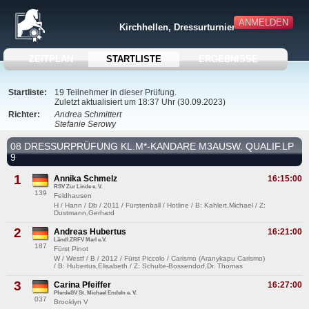
ANMELDEN
Kirchhellen, Dressurturnier
ZEITPLAN
STARTLISTE
ERGEBNISSE
Startliste:
19 Teilnehmer in dieser Prüfung.
Zuletzt aktualisiert um 18:37 Uhr (30.09.2023)
Richter:
Andrea Schmittert
Stefanie Serowy
08 DRESSURPRÜFUNG KL.M*-KANDARE M3AUSW. QUALIF.LP
9
1
Annika Schmelz
16:15:00
RSV Zur Linde e. V.
139
Feldhausen
H / Hann / Db / 2011 / Fürstenball / Hotline / B: Kahlert,Michael / Z:
Dustmann,Gerhard
2
Andreas Hubertus
16:21:00
Ländl.ZRFV Marl e.V.
187
Fürst Pinot
W / Westf / B / 2012 / Fürst Piccolo / Carismo (Aranykapu Carismo)
/ B: Hubertus,Elisabeth / Z: Schulte-Bossendorf,Dr. Thomas
3
Carina Pfeiffer
16:27:00
PferdeSV St. Michael Endeln e. V.
037
Brooklyn V