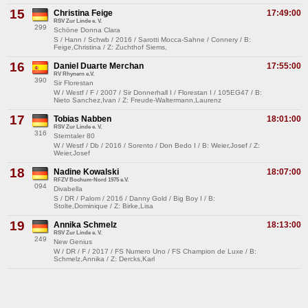
15
Christina Feige
17:49:00
RSV Zur Linde e. V.
299
Schöne Donna Clara
S / Hann / Schwb / 2016 / Sarotti Mocca-Sahne / Connery / B:
Feige,Christina / Z: Zuchthof Siems,
16
Daniel Duarte Merchan
17:55:00
RV Rhynern e.V.
390
Sir Florestan
W / Westf / F / 2007 / Sir Donnerhall I / Florestan I / 105EG47 / B:
Nieto Sanchez,Ivan / Z: Freude-Waltermann,Laurenz
17
Tobias Nabben
18:01:00
RSV Zur Linde e. V.
316
Sterntaler 80
W / Westf / Db / 2016 / Sorento / Don Bedo I / B: Weier,Josef / Z:
Weier,Josef
18
Nadine Kowalski
18:07:00
RFZV Bochum-Nord 1975 e.V.
094
Divabella
S / DR / Palom / 2016 / Danny Gold / Big Boy I / B:
Stolte,Dominique / Z: Birke,Lisa
19
Annika Schmelz
18:13:00
RSV Zur Linde e. V.
249
New Genius
W / DR / F / 2017 / FS Numero Uno / FS Champion de Luxe / B:
Schmelz,Annika / Z: Dercks,Karl