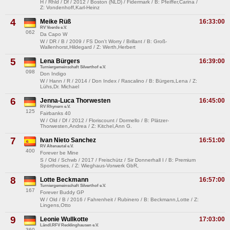
H / Rhld / Df / 2012 / Boston (NLD) / Fidermark / B: Pfeiffer,Carina /
Z: Vondenhoff,Karl-Heinz
4
Meike Rüß
16:33:00
RV Voerde e.V.
062
Da Capo W
W / DR / B / 2009 / FS Don't Worry / Brillant / B: Groß-
Wallenhorst,Hildegard / Z: Werth,Herbert
5
Lena Bürgers
16:39:00
Turniergemeinschaft Silverthof e.V.
098
Don Indigo
W / Hann / R / 2014 / Don Index / Rascalino / B: Bürgers,Lena / Z:
Lühs,Dr. Michael
6
Jenna-Luca Thorwesten
16:45:00
RV Rhynern e.V.
125
Fairbanks 40
W / Old / Df / 2012 / Floriscount / Dormello / B: Plätzer-
Thorwesten,Andrea / Z: Kitchel,Ann G.
7
Ivan Nieto Sanchez
16:51:00
RV Altenautal e.V.
400
Forever be Mine
S / Old / Schwb / 2017 / Freischütz / Sir Donnerhall I / B: Premium
Sporthorses, / Z: Wieghaus-Vorwerk GbR,
8
Lotte Beckmann
16:57:00
Turniergemeinschaft Silverthof e.V.
167
Forever Buddy GP
W / Old / B / 2016 / Fahrenheit / Rubinero / B: Beckmann,Lotte / Z:
Lingens,Otto
9
Leonie Wullkotte
17:03:00
Ländl.RFV Recklinghausen e.V.
360