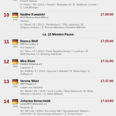
Frosch Deluxe
H / Hann / Df / 2015 / Flanell / Belissimo M / B: Wullkotte,Leonie /
Z: Löer,Rüdiger
10
Nadine Kowalski
17:09:00
RFZV Bochum-Nord 1975 e.V.
376
Dariani
H / Westf / B / 2013 / Desiderius L / Pik Labionics / B:
Jürgens,Andrea / Z: Schulz-Wiemann,Friedrich-Wilhelm
ca. 10 Minuten Pause
11
Bianca Wolf
17:25:00
RSV Zur Linde e. V.
184
Für Immer 6
W / Hann / F / 2010 / Fürst Nymphenburg I / Lanthan / B:
Wolf,Daniela / Z: Brüning,Adelheid
12
Mira Blum
17:31:00
Reitklub Hofgarten e.V.
389
Lapache 3
W / KWPN / F / 2016 / Apache / Gribaldi / B: Blum,Anja / Z:
Griffioen,C
13
Verena Wüst
17:37:00
ZRFV Heiden e.V.
230
Lukas von Hoxfeld
W / Westf / Db / 2011 / Lord Lucifer / Real Diamond / B: Wüst,
Wilhelm u.Verena, / Z: Wüst,Wilhelm
14
Johanna Benscheidt
17:43:00
Ländl.ZRFV Volmarstein e.V.
248
Nesquik 11
W / DR / Db / 2004 / Kennedy WE / Speyksbosch Nelson /
105YV92 / B: Benscheidt,Johanna / Z: Funke,Petra