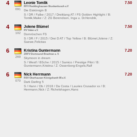
4
Leonie Tomlik
7.50
RFV Recklinghausen-Stuckenbusch e.V
091
Die Eiskönigin B
S / DR / Falbe / 2017 / Dreiklang AT / FS Golden Highlight / B:
Tomlik,Maike / Z: ZG Berendson, Inga u. Dr.Hendrik,
4
Jolene Blümel
7.50
RV Velen e.V.
102
Dornröschen FS
S / DR / F / 2015 / Drei D AT / Top Yellow / B: Blümel,Jolene / Z:
Saewe,Felicitas
6
Kristina Guntermann
7.20
ZRFV Dortmund-Brechten e. V.
269
Skymoon in dream
S / Westf / BSche / 2015 / Samico / Prestige Pilot / B:
Guntermann,Kristina / Z: Ossenberg-Engels,Ralf
6
Nick Herrmann
7.20
RSV Oberhausen-Königshardt 05 e.V.
070
Dark Darling 5
S / Hann / Db / 2018 / Da Costa / Lauries Crusador xx / B:
Herrmann,Nick / Z: Richelshagen,Hans