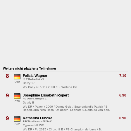
Weitere nicht platzierte Teilnehmer
8
Felicia Wagner
7.10
RFV Hexbachtal e.V.
069
Darcy 17
W / Pony o.R / B / 2008 / B: Wistuba,Pia
9
Josephine Elisabeth Röpert
6.90
RG Ober-Castrop e. V.
078
Dearly B
W / DR / Palom / 2006 / Danny Gold / Spanenland's Patrick / B:
Röpert,Julia Nina Rosa / Z: Bosch, Leonore u.Gertruda van den,
9
Katharina Funcke
6.90
RFV Bruckhausen 1925 e.V.
062
Cypress Hill WE
W / DR / F / 2015 / Churchill E / FS Champion de Luxe / B: