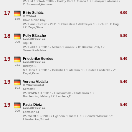
W / Old / Schwb / 2009 / Daddy Cool / Rosario / B: Batanjac,Fabienne /
Z: Stuerwold,Andreas
17
Birte Schütz
6.00
RFV Velbert
180
Have a nice Day
W / Hann / Schwb / 2011 / Hohenstein / Weltmeyer / B: Schütz,Dr. Dag
/ Z: Zeyn,Silvia
18
Polly Bläsche
5.80
Ländl.ZRFV Marl e.V.
006
Aqui R
W / Holst / B / 2016 / Amber / Carolus I / B: Bläsche,Polly / Z:
Tewes,Karl-Heinz
19
Friederike Gerdes
5.40
Ländl.ZRFV Marl e.V.
021
Biskaya E
S / Hann / B / 2015 / Belantis I / Laterano / B: Gerdes,Friederike / Z:
Engel,Peter
19
Verena Abdalla
5.40
RFV Niermannshof
193
Kerastati
W / KWPN / R / 2015 / Glamourdale / Statesman / B:
Borcherding,Melody / Z: Lambers,E
19
Paula Dietz
5.40
Ländl.ZRFV Marl e.V.
200
Lemalian LI
W / Westf / B / 2012 / Lyjanero / Dinard L / B: Sommer,Mareike / Z:
Lilienbecker,Robert