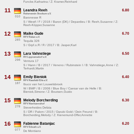
Funcke,Katharina / Z: Kramer,Reinhard
11
Leandra Reeh
6.80
Reiterverein Stockum e.V.
010
Baronesse R
S / Westf / F / 2018 / Baron (DK) / Depardieu / B: Reeh,Susanne / Z:
Reeh-Köpper,Susanne
12
Maike Gude
6.70
RFV Reken e.V.
285
Tequila 326
S / Grpf.o.R / R / 2017 / B: Jasper,Karl
13
Lara Vahnstiege
6.50
RV Lippramsdorf e.V.
298
Ventura 17
S / Hann / B / 2017 / Veneno / Rubinstein I / B: Vahnstiege,Anne / Z:
Terhardt,Martin
14
Emily Bieniok
6.40
RFV Raesfeld-Erle e.V.
187
Ibuco van het Louwelsbroek
W / BWP / B / 2008 / Blue Boy / Caesar van de Helle / B:
Bieniok,Simone / Z: Boutsen,Guido
15
Melody Borcherding
6.30
RFV Niermannshof
278
Steverheides Delizia
S / DR / Palom / 2015 / Darubi Gold / Dein Freund / B:
Borcherding,Melody / Z: Kienemund-Offer,Annette
16
Fabienne Batanjac
6.20
RFV Erkrath e.V.
077
De Montiano