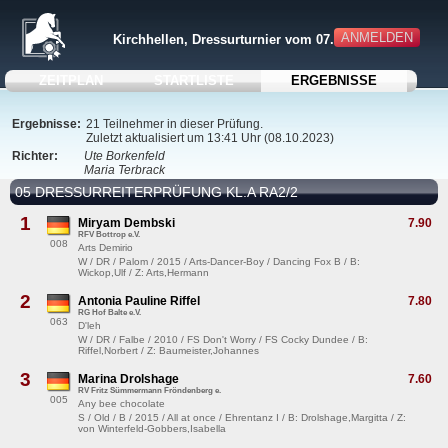
ANMELDEN
Kirchhellen, Dressurturnier vom 07.-08.10.2023
ZEITPLAN
STARTLISTE
ERGEBNISSE
Ergebnisse:
21 Teilnehmer in dieser Prüfung.
Zuletzt aktualisiert um 13:41 Uhr (08.10.2023)
Richter:
Ute Borkenfeld
Maria Terbrack
05 DRESSURREITERPRÜFUNG KL.A RA2/2
1
Miryam Dembski
7.90
RFV Bottrop e.V.
008
Arts Demirio
W / DR / Palom / 2015 / Arts-Dancer-Boy / Dancing Fox B / B:
Wickop,Ulf / Z: Arts,Hermann
2
Antonia Pauline Riffel
7.80
RG Hof Balte e.V.
063
D'leh
W / DR / Falbe / 2010 / FS Don't Worry / FS Cocky Dundee / B:
Riffel,Norbert / Z: Baumeister,Johannes
3
Marina Drolshage
7.60
RV Fritz Sümmermann Fröndenberg e.
005
Any bee chocolate
S / Old / B / 2015 / All at once / Ehrentanz I / B: Drolshage,Margitta / Z:
von Winterfeld-Gobbers,Isabella