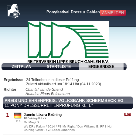
Ponyfestival Dressur Gahlen 2023
ANMELDEN
ZEITPLAN
STARTLISTE
ERGEBNISSE
Ergebnisse:
24 Teilnehmer in dieser Prüfung.
Zuletzt aktualisiert um 18:14 Uhr (04.11.2023)
Richter:
Chantal van de Griend
Heinrich Plaas-Beisemann
PREIS UND EHRENPREIS: VOLKSBANK SCHERMBECK EG
11 PONY-DRESSURREITERPRÜFUNG KL. L*
1
Jannie-Lizara Brüning
8.00
TG Brüning-Hof e.V.
116
Mr. Miagi S
W / DR / Palom / 2014 / FS Mr. Right / Don William / B: RPS Hof
Brüning GmbH, / Z: Sabel,Johannes