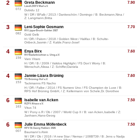
2
Greta Beckmann
7.90
Ländl.ZRFV Marl e.V.
072
Dubidu 12
W / DR / BFalb / 2013 / Dankeschön / Domingo / B: Beckmann,Nina /
Z: Langmann,Britta
3
Leni-Sophie Gosmann
7.70
RV Lippe-Bruch-Gahlen 1927
082
Gold Gelb
H / DR / Palom / 2018 / Golden West / Halifax / B: Schulte-
Ortbeck,Jasmin / Z: Kalde,Franz-Josef
4
Enya Birx
7.60
RV Niederkrüchten u. Umg.e.V.
159
Varo Vitaro
H / DR / B / 2009 / Validos Highlight / FS Don't Worry / B:
Wenschuh,Alissa / Z: Schiffer,Daniela
4
Jannie-Lizara Brüning
7.60
TG Brüning-Hof e.V.
153
Tackmanns FS Nacho
H / DR / Falbe / 2014 / FS Numero Uno / FS Champion de Luxe / B:
RPS Hof Brüning GmbH, / Z: Kellermann von Schele,Dr. Dorothee
6
Isabelle van Acken
7.50
RZFV Ahaus e.V.
163
Vitus 74
W / Pony o.R / Db / 2007 / World Cup II / B: van Acken,Isabelle / Z:
Janhsen,Hans-Georg
6
Julie Emma Möllenbeck
7.50
RFV St.Georg Haldern 1926
007
Baumann's Alvin
W / DR / Db / 2016 / A new Star / Nemax / 108BT39 / B: Jens u Nadja
Möllenbeck, / Z: Baumann,Alfons