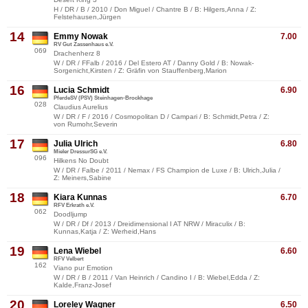
H / DR / B / 2010 / Don Miguel / Chantre B / B: Hilgers,Anna / Z:
Felstehausen,Jürgen
14
Emmy Nowak
7.00
RV Gut Zassenhaus e.V.
069
Drachenherz 8
W / DR / FFalb / 2016 / Del Estero AT / Danny Gold / B: Nowak-
Sorgenicht,Kirsten / Z: Gräfin von Stauffenberg,Marion
16
Lucia Schmidt
6.90
PferdeSV (PSV) Steinhagen-Brockhage
028
Claudius Aurelius
W / DR / F / 2016 / Cosmopolitan D / Campari / B: Schmidt,Petra / Z:
von Rumohr,Severin
17
Julia Ulrich
6.80
Mieler DressurSG e.V.
096
Hilkens No Doubt
W / DR / Falbe / 2011 / Nemax / FS Champion de Luxe / B: Ulrich,Julia /
Z: Meiners,Sabine
18
Kiara Kunnas
6.70
RFV Erkrath e.V.
062
Doodljump
W / DR / Df / 2013 / Dreidimensional I AT NRW / Miraculix / B:
Kunnas,Katja / Z: Werheid,Hans
19
Lena Wiebel
6.60
RFV Velbert
162
Viano pur Emotion
W / DR / B / 2011 / Van Heinrich / Candino I / B: Wiebel,Edda / Z:
Kalde,Franz-Josef
20
Loreley Wagner
6.50