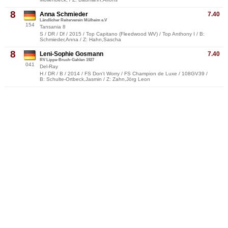
8
Anna Schmieder
7.40
Ländlicher Reiterverein Mülheim e.V
154
Tansania 8
S / DR / Df / 2015 / Top Capitano (Fleedwood WV) / Top Anthony I / B:
Schmieder,Anna / Z: Hahn,Sascha
8
Leni-Sophie Gosmann
7.40
RV Lippe-Bruch-Gahlen 1927
041
Del-Ray
H / DR / B / 2014 / FS Don't Worry / FS Champion de Luxe / 108GV39 /
B: Schulte-Ortbeck,Jasmin / Z: Zahn,Jörg Leon