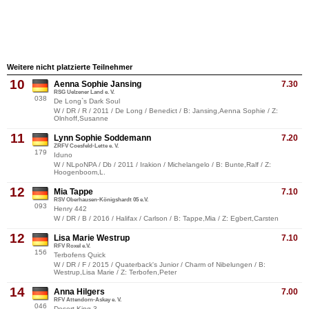
Weitere nicht platzierte Teilnehmer
10
Aenna Sophie Jansing
7.30
RSG Uelzener Land e. V.
038
De Long`s Dark Soul
W / DR / R / 2011 / De Long / Benedict / B: Jansing,Aenna Sophie / Z:
Olnhoff,Susanne
11
Lynn Sophie Soddemann
7.20
ZRFV Coesfeld-Lette e. V.
179
Iduno
W / NLpoNPA / Db / 2011 / Irakion / Michelangelo / B: Bunte,Ralf / Z:
Hoogenboom,L.
12
Mia Tappe
7.10
RSV Oberhausen-Königshardt 05 e.V.
093
Henry 442
W / DR / B / 2016 / Halifax / Carlson / B: Tappe,Mia / Z: Egbert,Carsten
12
Lisa Marie Westrup
7.10
RFV Roxel e.V.
156
Terbofens Quick
W / DR / F / 2015 / Quaterback's Junior / Charm of Nibelungen / B:
Westrup,Lisa Marie / Z: Terbofen,Peter
14
Anna Hilgers
7.00
RFV Attendorn-Askay e. V.
046
Desert King 3