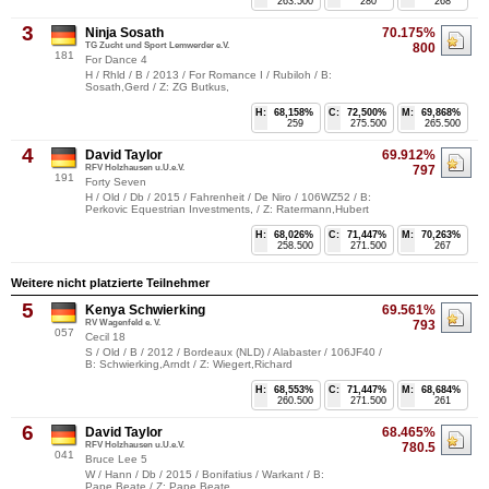
263.500
280
268
3
Ninja Sosath
70.175%
TG Zucht und Sport Lemwerder e.V.
800
181
For Dance 4
H / Rhld / B / 2013 / For Romance I / Rubiloh / B:
Sosath,Gerd / Z: ZG Butkus,
H:
68,158%
C:
72,500%
M:
69,868%
259
275.500
265.500
4
David Taylor
69.912%
RFV Holzhausen u.U.e.V.
797
191
Forty Seven
H / Old / Db / 2015 / Fahrenheit / De Niro / 106WZ52 / B:
Perkovic Equestrian Investments, / Z: Ratermann,Hubert
H:
68,026%
C:
71,447%
M:
70,263%
258.500
271.500
267
Weitere nicht platzierte Teilnehmer
5
Kenya Schwierking
69.561%
RV Wagenfeld e. V.
793
057
Cecil 18
S / Old / B / 2012 / Bordeaux (NLD) / Alabaster / 106JF40 /
B: Schwierking,Arndt / Z: Wiegert,Richard
H:
68,553%
C:
71,447%
M:
68,684%
260.500
271.500
261
6
David Taylor
68.465%
RFV Holzhausen u.U.e.V.
780.5
041
Bruce Lee 5
W / Hann / Db / 2015 / Bonifatius / Warkant / B:
Pape,Beate / Z: Pape,Beate