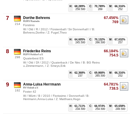
H:
68,289%
C:
70,789%
M:
66,316%
259.500
269
252
7
Dorthe Behrens
67.456%
RURV Rastede
769
214
Fürstinio
W / Old / R / 2012 / Fürstenball / Sir Donnerhall I / B:
Behrens,Dorthe / Z: Fugel,Theo
H:
64,605%
C:
70,132%
M:
67,632%
245.500
266.500
257
8
Friederike Reins
66.184%
RUFV Holdorf e.V.
754.5
298
Quaterbest ES
W / Old / Df / 2012 / Quaterback / De Niro / B: BG Reins
u.Zimmermann, / Z: Smeys,Erik
H:
62,368%
C:
69,868%
M:
66,316%
237
265.500
252
9
Anna-Luisa Herrmann
64.781%
RV Visbek e.V.
738.5
192
Foster 42
W / Württ / B / 2010 / Fiorissimo / Donnerhall / B:
Herrmann,Anna-Luisa / Z: Matthaes,Hugo
H:
61,711%
C:
66,974%
M:
65,658%
234.500
254.500
249.500