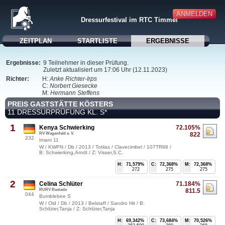
ANMELDEN
Dressurfestival im RTC Timmel
ZEITPLAN
STARTLISTE
ERGEBNISSE
Ergebnisse:
9 Teilnehmer in dieser Prüfung.
Zuletzt aktualisiert um 17:06 Uhr (12.11.2023)
Richter:
H:
Anke Richter-Irps
C:
Norbert Giesecke
M:
Hermann Steffens
PREIS GASTSTÄTTE KÖSTERS
11 DRESSURPRÜFUNG KL. S*
1
Kenya Schwierking
72.105%
RV Wagenfeld e. V.
822
232
Imani 11
W / KWPN / Db / 2013 / Totilas / Clavecimbel / 107TR98 /
B: Schwierking,Arndt / Z: Visser,S.C.
H:
71,579%
C:
72,368%
M:
72,368%
272
275
275
2
Celina Schlüter
71.184%
RURV Rastede
811.5
044
Bumblebee S
W / Old / Db / 2013 / Belstaff / Sandro Hit / B:
Schlüter,Tanja / Z: Schlüter,Tanja
H:
69,342%
C:
73,684%
M:
70,526%