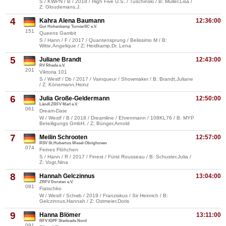
S / KWPN / B / 2018 / High Five U.S. / Tuschinski / B: Müller,Lisa /
Z: Gloudemans,J.
4
Kahra Alena Baumann
12:36:00
Gut Hohenkamp TurnierSC e.V.
151
Queens Gambit
S / Hann / F / 2017 / Quantensprung / Belissimo M / B:
Witte,Angelique / Z: Heidkamp,Dr. Lena
5
Juliane Brandt
12:43:00
RV Rhede e.V.
201
Viktoria 101
S / Westf / Db / 2017 / Vainqueur / Showmaker / B: Brandt,Juliane
/ Z: Könemann,Heinz
6
Julia Große-Geldermann
12:50:00
Ländl.ZRFV Marl e.V.
061
Dream-Date
W / Westf / B / 2018 / Dreamline / Ehrenmann / 108KL76 / B: MYP
Beteiligungs GmbH, / Z: Bünger,Arnold
7
Meilin Schrooten
12:57:00
RSV St.Hubertus Wesel-Obrighoven
074
Feines Flöhchen
S / Hann / R / 2017 / Finest / Fürst Rousseau / B: Schuster,Julia /
Z: Vogt,Nina
8
Hannah Gelczinnus
13:04:00
ZRFV Dorsten e.V.
081
Fiatschko
W / Westf / Schwb / 2019 / Franziskus / Sir Heinrich / B:
Gelczinnus,Hannah / Z: Ostmeier,Doris
9
Hanna Blömer
13:11:00
RFV IGPF Sterkrade Nord
091