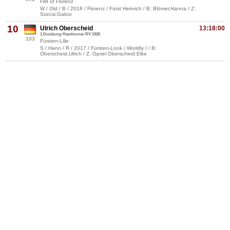
Flirt of Florenz
W / Old / B / 2018 / Florenz / Fürst Heinrich / B: Blömer,Hanna / Z:
Szecsi,Gabor
10
Ulrich Oberscheid
13:18:00
1.Duisburg-Hamborner RV 1926
103
Fürsten-Lilie
S / Hann / R / 2017 / Fürsten-Look / Worldly I / B:
Oberscheid,Ulrich / Z: Opriel Oberscheid,Elke