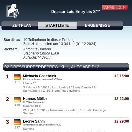
ANMELDEN
Dressur Late Entry bis S***
ZEITPLAN
STARTLISTE
ERGEBNISSE
Startliste:
10 Teilnehmer in dieser Prüfung.
Zuletzt aktualisiert um 13:34 Uhr (01.12.2024)
Richter:
Antonius Holland
Stephano Enrico Blasi
Aufsicht: M.Drohm
02 DRESSURPFERDEPRFG. KL.L, AUFGABE DL2
1
Michaela Gosebrink
12:15:00
RV Kattenhorst Hamminkeln-Töven
121
Liberia 26
S / Hann / B / 2018 / Lord Loxley I / Pretty Dancer / B:
Storm,Georg / Z: ZG Storm, Theo u.Georg,
2
Hannes Möller
12:22:00
RFV Nienberge e.V.
130
Marcello BDS
W / Old / R / 2019 / Maracaná / Fidertanz / B: Ballo Dressage
Stables,
3
Leonie Sahm
12:29:00
Turniergemeinschaft Silverthof e.V.
137
Nameria