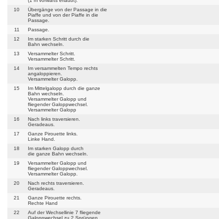
(1 m vorwärts erlaubt).
10
Übergänge von der Passage in die
Piaffe und von der Piaffe in die
Passage.
11
Passage.
12
Im starken Schritt durch die
Bahn wechseln.
13
Versammelter Schritt.
Versammelter Schritt.
14
Im versammelten Tempo rechts
angaloppieren.
Versammelter Galopp.
15
Im Mittelgalopp durch die ganze
Bahn wechseln.
Versammelter Galopp und
fliegender Galoppwechsel.
Versammelter Galopp
16
Nach links traversieren.
Geradeaus.
17
Ganze Pirouette links.
Linke Hand.
18
Im starken Galopp durch
die ganze Bahn wechseln.
19
Versammelter Galopp und
fliegender Galoppwechsel.
Versammelter Galopp.
20
Nach rechts traversieren.
Geradeaus.
21
Ganze Pirouette rechts.
Rechte Hand
22
Auf der Wechsellinie 7 fliegende
Galoppwechsel zu 2 Sprüngen.