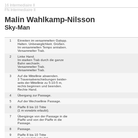
16 Intermediaire II
FN Intermediaire II
Malin Wahlkamp-Nilsson
Sky-Man
1
Einreiten im versammelten Galopp.
Halten. Unbeweglichkeit. Grüßen.
Im versammelten Tempo antraben.
Versammelter Trab.
2
Linke Hand.
Im starken Trab durch die ganze
Bahn wechseln.
Versammelter Trab.
Versammelter Trab.
3
Auf die Mittellinie abwenden.
3 Traversalverschiebungen beider-
seits der Mittellinie zu 5-10-5 m,
rechts beginnen und beenden.
Rechte Hand.
4
Übergang zur Passage.
5
Auf der Wechsellinie Passage.
6
Piaffe 8 bis 10 Tritte
(1 m vorwärts erlaubt).
7
Übergänge von der Passage in die
Piaffe und von der Piaffe in die
Passage.
8
Passage.
9
Piaffe 8 bis 10 Tritte