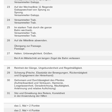
Versammelter Galopp.
23
Auf der Wechsellinie 11 fliegende
Galoppwechsel von Sprung zu
Sprung.
Versammelter Galopp.
24
Versammelter Trab.
Versammelter Trab.
25
Im starken Trab durch die ganze
Bahn wechseln.
Versammelter Trab.
Versammelter Trab.
26
Auf die Mittellinie abwenden.
Übergang zur Passage.
Passage.
27
Halten. Unbeweglichkeit. Grüßen.
Bei A im Mittelschritt am langen Zügel die Bahn verlassen
28
Reinheit der Gänge, Ungebundenheit und Regelmäßigkeit.
29
Schwung (Frische, Elastizität der Bewegungen, Rückentätigkeit
und Engagement der Hinterhand)
30
Gehorsam und Durchlässigkeit des Pferdes
(Aufmerksamkeit und Vertrauen, Harmonie,
Losgelassenheit, Geraderichtung, Maultätigkeit,
Anlehnung und relative Aufrichtung)
31
Sitz und Einwirkung des Reiters, Korrektheit
in der Anwendung der Hilfen
das 1. Mal = 2 Punkte
das 2. Mal = 4 Punkte