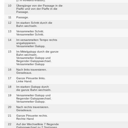
(1 m vorwärts erlaubt).
10
Übergänge von der Passage in die
Piaffe und von der Piaffe in die
Passage.
11
Passage.
12
Im starken Schritt durch die
Bahn wechseln.
13
Versammelter Schritt.
Versammelter Schritt.
14
Im versammelten Tempo rechts
angaloppieren.
Versammelter Galopp.
15
Im Mittelgalopp durch die ganze
Bahn wechseln.
Versammelter Galopp und
fliegender Galoppwechsel.
Versammelter Galopp
16
Nach links traversieren.
Geradeaus.
17
Ganze Pirouette links.
Linke Hand.
18
Im starken Galopp durch
die ganze Bahn wechseln.
19
Versammelter Galopp und
fliegender Galoppwechsel.
Versammelter Galopp.
20
Nach rechts traversieren.
Geradeaus.
21
Ganze Pirouette rechts.
Rechte Hand
22
Auf der Wechsellinie 7 fliegende
Galoppwechsel zu 2 Sprüngen.