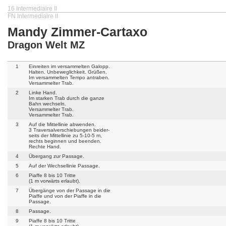
16 Intermediaire II
FN Intermediaire II
Mandy Zimmer-Cartaxo
Dragon Welt MZ
1
Einreiten im versammelten Galopp.
Halten. Unbeweglichkeit. Grüßen.
Im versammelten Tempo antraben.
Versammelter Trab.
2
Linke Hand.
Im starken Trab durch die ganze
Bahn wechseln.
Versammelter Trab.
Versammelter Trab.
3
Auf die Mittellinie abwenden.
3 Traversalverschiebungen beider-
seits der Mittellinie zu 5-10-5 m,
rechts beginnen und beenden.
Rechte Hand.
4
Übergang zur Passage.
5
Auf der Wechsellinie Passage.
6
Piaffe 8 bis 10 Tritte
(1 m vorwärts erlaubt).
7
Übergänge von der Passage in die
Piaffe und von der Piaffe in die
Passage.
8
Passage.
9
Piaffe 8 bis 10 Tritte