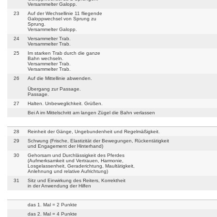
Versammelter Galopp.
23
Auf der Wechsellinie 11 fliegende
Galoppwechsel von Sprung zu
Sprung.
Versammelter Galopp.
24
Versammelter Trab.
Versammelter Trab.
25
Im starken Trab durch die ganze
Bahn wechseln.
Versammelter Trab.
Versammelter Trab.
26
Auf die Mittellinie abwenden.
Übergang zur Passage.
Passage.
27
Halten. Unbeweglichkeit. Grüßen.
Bei A im Mittelschritt am langen Zügel die Bahn verlassen
28
Reinheit der Gänge, Ungebundenheit und Regelmäßigkeit.
29
Schwung (Frische, Elastizität der Bewegungen, Rückentätigkeit
und Engagement der Hinterhand)
30
Gehorsam und Durchlässigkeit des Pferdes
(Aufmerksamkeit und Vertrauen, Harmonie,
Losgelassenheit, Geraderichtung, Maultätigkeit,
Anlehnung und relative Aufrichtung)
31
Sitz und Einwirkung des Reiters, Korrektheit
in der Anwendung der Hilfen
das 1. Mal = 2 Punkte
das 2. Mal = 4 Punkte