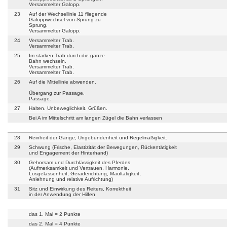
Versammelter Galopp.
23
Auf der Wechsellinie 11 fliegende
Galoppwechsel von Sprung zu
Sprung.
Versammelter Galopp.
24
Versammelter Trab.
Versammelter Trab.
25
Im starken Trab durch die ganze
Bahn wechseln.
Versammelter Trab.
Versammelter Trab.
26
Auf die Mittellinie abwenden.
Übergang zur Passage.
Passage.
27
Halten. Unbeweglichkeit. Grüßen.
Bei A im Mittelschritt am langen Zügel die Bahn verlassen
28
Reinheit der Gänge, Ungebundenheit und Regelmäßigkeit.
29
Schwung (Frische, Elastizität der Bewegungen, Rückentätigkeit
und Engagement der Hinterhand)
30
Gehorsam und Durchlässigkeit des Pferdes
(Aufmerksamkeit und Vertrauen, Harmonie,
Losgelassenheit, Geraderichtung, Maultätigkeit,
Anlehnung und relative Aufrichtung)
31
Sitz und Einwirkung des Reiters, Korrektheit
in der Anwendung der Hilfen
das 1. Mal = 2 Punkte
das 2. Mal = 4 Punkte