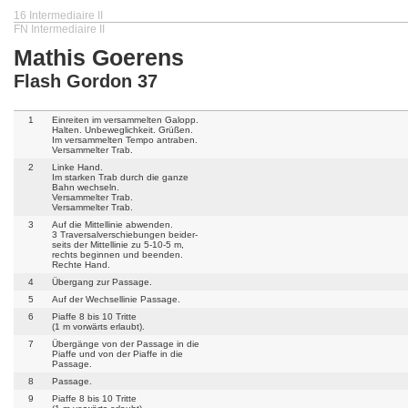
16 Intermediaire II
FN Intermediaire II
Mathis Goerens
Flash Gordon 37
1
Einreiten im versammelten Galopp.
Halten. Unbeweglichkeit. Grüßen.
Im versammelten Tempo antraben.
Versammelter Trab.
2
Linke Hand.
Im starken Trab durch die ganze
Bahn wechseln.
Versammelter Trab.
Versammelter Trab.
3
Auf die Mittellinie abwenden.
3 Traversalverschiebungen beider-
seits der Mittellinie zu 5-10-5 m,
rechts beginnen und beenden.
Rechte Hand.
4
Übergang zur Passage.
5
Auf der Wechsellinie Passage.
6
Piaffe 8 bis 10 Tritte
(1 m vorwärts erlaubt).
7
Übergänge von der Passage in die
Piaffe und von der Piaffe in die
Passage.
8
Passage.
9
Piaffe 8 bis 10 Tritte