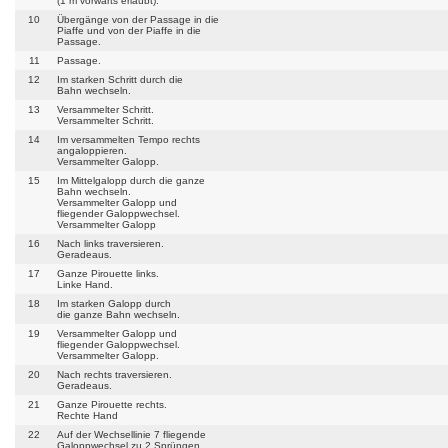
(1 m vorwärts erlaubt).
10
Übergänge von der Passage in die
Piaffe und von der Piaffe in die
Passage.
11
Passage.
12
Im starken Schritt durch die
Bahn wechseln.
13
Versammelter Schritt.
Versammelter Schritt.
14
Im versammelten Tempo rechts
angaloppieren.
Versammelter Galopp.
15
Im Mittelgalopp durch die ganze
Bahn wechseln.
Versammelter Galopp und
fliegender Galoppwechsel.
Versammelter Galopp
16
Nach links traversieren.
Geradeaus.
17
Ganze Pirouette links.
Linke Hand.
18
Im starken Galopp durch
die ganze Bahn wechseln.
19
Versammelter Galopp und
fliegender Galoppwechsel.
Versammelter Galopp.
20
Nach rechts traversieren.
Geradeaus.
21
Ganze Pirouette rechts.
Rechte Hand
22
Auf der Wechsellinie 7 fliegende
Galoppwechsel zu 2 Sprüngen.