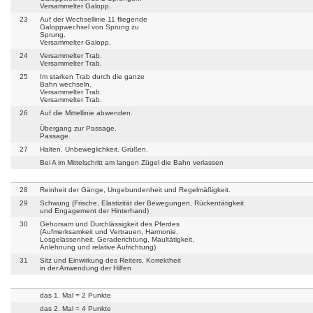
Versammelter Galopp.
23
Auf der Wechsellinie 11 fliegende
Galoppwechsel von Sprung zu
Sprung.
Versammelter Galopp.
24
Versammelter Trab.
Versammelter Trab.
25
Im starken Trab durch die ganze
Bahn wechseln.
Versammelter Trab.
Versammelter Trab.
26
Auf die Mittellinie abwenden.
Übergang zur Passage.
Passage.
27
Halten. Unbeweglichkeit. Grüßen.
Bei A im Mittelschritt am langen Zügel die Bahn verlassen
28
Reinheit der Gänge, Ungebundenheit und Regelmäßigkeit.
29
Schwung (Frische, Elastizität der Bewegungen, Rückentätigkeit
und Engagement der Hinterhand)
30
Gehorsam und Durchlässigkeit des Pferdes
(Aufmerksamkeit und Vertrauen, Harmonie,
Losgelassenheit, Geraderichtung, Maultätigkeit,
Anlehnung und relative Aufrichtung)
31
Sitz und Einwirkung des Reiters, Korrektheit
in der Anwendung der Hilfen
das 1. Mal = 2 Punkte
das 2. Mal = 4 Punkte