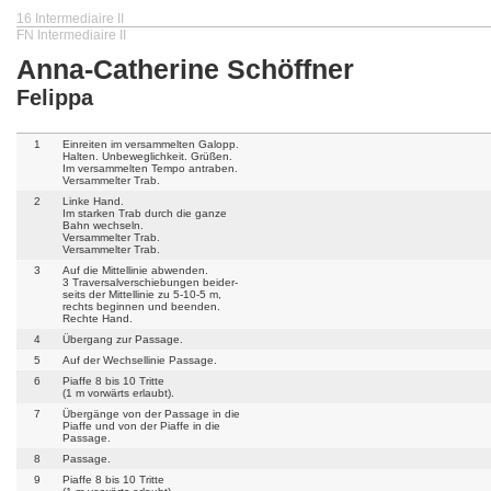
16 Intermediaire II
FN Intermediaire II
Anna-Catherine Schöffner
Felippa
1
Einreiten im versammelten Galopp.
Halten. Unbeweglichkeit. Grüßen.
Im versammelten Tempo antraben.
Versammelter Trab.
2
Linke Hand.
Im starken Trab durch die ganze
Bahn wechseln.
Versammelter Trab.
Versammelter Trab.
3
Auf die Mittellinie abwenden.
3 Traversalverschiebungen beider-
seits der Mittellinie zu 5-10-5 m,
rechts beginnen und beenden.
Rechte Hand.
4
Übergang zur Passage.
5
Auf der Wechsellinie Passage.
6
Piaffe 8 bis 10 Tritte
(1 m vorwärts erlaubt).
7
Übergänge von der Passage in die
Piaffe und von der Piaffe in die
Passage.
8
Passage.
9
Piaffe 8 bis 10 Tritte