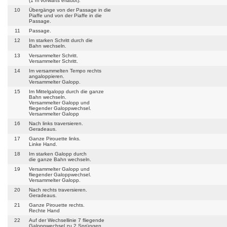
(1 m vorwärts erlaubt).
10
Übergänge von der Passage in die
Piaffe und von der Piaffe in die
Passage.
11
Passage.
12
Im starken Schritt durch die
Bahn wechseln.
13
Versammelter Schritt.
Versammelter Schritt.
14
Im versammelten Tempo rechts
angaloppieren.
Versammelter Galopp.
15
Im Mittelgalopp durch die ganze
Bahn wechseln.
Versammelter Galopp und
fliegender Galoppwechsel.
Versammelter Galopp
16
Nach links traversieren.
Geradeaus.
17
Ganze Pirouette links.
Linke Hand.
18
Im starken Galopp durch
die ganze Bahn wechseln.
19
Versammelter Galopp und
fliegender Galoppwechsel.
Versammelter Galopp.
20
Nach rechts traversieren.
Geradeaus.
21
Ganze Pirouette rechts.
Rechte Hand
22
Auf der Wechsellinie 7 fliegende
Galoppwechsel zu 2 Sprüngen.