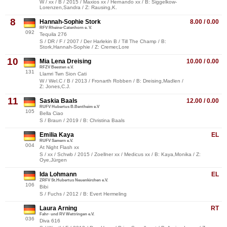
W / xx / B / 2015 / Maxios xx / Hernando xx / B: Siggelkow-
Lorenzen,Sandra / Z: Rausing,K.
8
Hannah-Sophie Stork
8.00 / 0.00
RFV Rheine-Catenhorn e. V.
092
Tequila 276
S / DR / F / 2007 / Der Harlekin B / Till The Champ / B:
Stork,Hannah-Sophie / Z: Cremer,Lore
10
Mia Lena Dreising
10.00 / 0.00
RFZV Beesten e.V.
131
Llamri Twn Sion Cati
W / Wel.C / B / 2013 / Fronarth Robben / B: Dreising,Madlen /
Z: Jones,C.J.
11
Saskia Baals
12.00 / 0.00
RUFV Hubertus B.Bentheim e.V
105
Bella Ciao
S / Braun / 2019 / B: Christina Baals
Emilia Kaya
EL
RUFV Samern e.V.
004
At Night Flash xx
S / xx / Schwb / 2015 / Zoellner xx / Medicus xx / B: Kaya,Monika / Z:
Oye,Jürgen
Ida Lohmann
EL
ZRFV St.Hubertus Neuenkirchen e.V.
106
Bibi
S / Fuchs / 2012 / B: Evert Hermeling
Laura Arning
RT
Fahr- und RV Wettringen e.V.
036
Diva 616