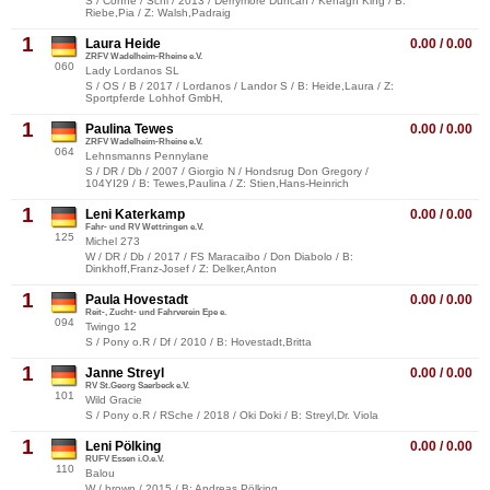
S / Conne / Schi / 2013 / Derrymore Duncan / Kenagh King / B:
Riebe,Pia / Z: Walsh,Padraig
1
Laura Heide
0.00 / 0.00
ZRFV Wadelheim-Rheine e.V.
060
Lady Lordanos SL
S / OS / B / 2017 / Lordanos / Landor S / B: Heide,Laura / Z:
Sportpferde Lohhof GmbH,
1
Paulina Tewes
0.00 / 0.00
ZRFV Wadelheim-Rheine e.V.
064
Lehnsmanns Pennylane
S / DR / Db / 2007 / Giorgio N / Hondsrug Don Gregory /
104YI29 / B: Tewes,Paulina / Z: Stien,Hans-Heinrich
1
Leni Katerkamp
0.00 / 0.00
Fahr- und RV Wettringen e.V.
125
Michel 273
W / DR / Db / 2017 / FS Maracaibo / Don Diabolo / B:
Dinkhoff,Franz-Josef / Z: Delker,Anton
1
Paula Hovestadt
0.00 / 0.00
Reit-, Zucht- und Fahrverein Epe e.
094
Twingo 12
S / Pony o.R / Df / 2010 / B: Hovestadt,Britta
1
Janne Streyl
0.00 / 0.00
RV St.Georg Saerbeck e.V.
101
Wild Gracie
S / Pony o.R / RSche / 2018 / Oki Doki / B: Streyl,Dr. Viola
1
Leni Pölking
0.00 / 0.00
RUFV Essen i.O.e.V.
110
Balou
W / brown / 2015 / B: Andreas Pölking