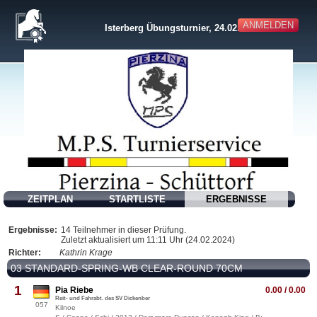
ANMELDEN
Isterberg Übungsturnier, 24.02.2024
ZEITPLAN
STARTLISTE
ERGEBNISSE
Ergebnisse:
14 Teilnehmer in dieser Prüfung.
Zuletzt aktualisiert um 11:11 Uhr (24.02.2024)
Richter:
Kathrin Krage
03 STANDARD-SPRING-WB CLEAR-ROUND 70CM
1
Pia Riebe
0.00 / 0.00
Reit- und Fahrabt. des SV Dickenber
057
Kilnoe