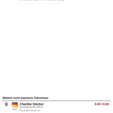
Weitere nicht platzierte Teilnehmer
8
Charline Stöcker
8.00 / 0.00
Ammerländer RC v.06 e.V.
084
Rock My Heart xx