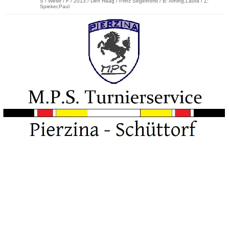
S / Westf / F / 2013 / Den Haag / Prinz Segelhorst / B: Arning,Laura / Z:
Spieker,Paul