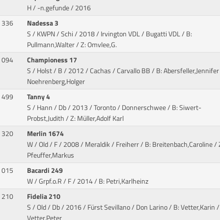
H / -n.gefunde / 2016
336
Nadessa 3
S / KWPN / Schi / 2018 / Irvington VDL / Bugatti VDL
/ B:
Pullmann,Walter / Z: Omvlee,G.
094
Championess 17
S / Holst / B / 2012 / Cachas / Carvallo BB
/ B: Abersfeller,Jennifer 
Noehrenberg,Holger
499
Tanny 4
S / Hann / Db / 2013 / Toronto / Donnerschwee
/ B: Siwert-
Probst,Judith / Z: Müller,Adolf Karl
320
Merlin 1674
W / Old / F / 2008 / Meraldik / Freiherr
/ B: Breitenbach,Caroline / 
Pfeuffer,Markus
015
Bacardi 249
W / Grpf.o.R / F / 2014
/ B: Petri,Karlheinz
210
Fidelia 210
S / Old / Db / 2016 / Fürst Sevillano / Don Larino
/ B: Vetter,Karin /
Vetter,Peter