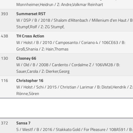
Monnheimer,Heidrun / Z: Andre,Volkmar Reinhart
393
Summerset RST
W / DSP / B / 2018 / Shalom d'Altenbach / Millenium d'en Haut
/ B
Stumpf,Rolf / Z: ZG Stumpf,
438
TH Cross Action
W / Holst / B / 2010 / Camposanto / Coriano 4
/ 106CE63 / B:
Groß,Shania / Z: Hain,Thomas
130
Clooney 66
W / Old / B / 2008 / Cardento / Cordalme Z
/ 106VM28 / B:
Sauer,Carola / Z: Dierker,Georg
116
Christopher 16
W / Holst / Schi / 2015 / Christian / Larimar
/ B: Distel,Hendrik / Z
Rönne,Sören
372
Sansa 7
S / Westf / B / 2016 / Stakkato Gold / For Pleasure
/ 108AS91 / B: