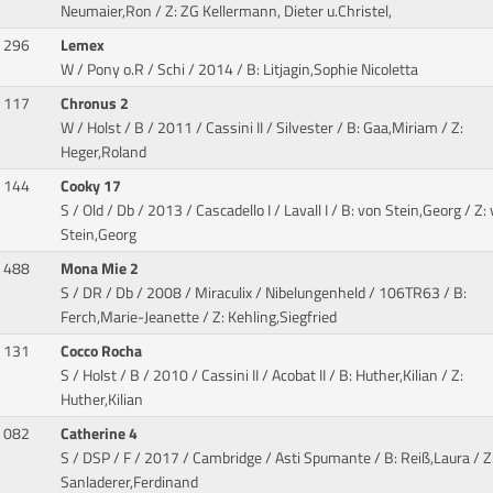
Neumaier,Ron / Z: ZG Kellermann, Dieter u.Christel,
296
Lemex
W / Pony o.R / Schi / 2014
/ B: Litjagin,Sophie Nicoletta
117
Chronus 2
W / Holst / B / 2011 / Cassini II / Silvester
/ B: Gaa,Miriam / Z:
Heger,Roland
144
Cooky 17
S / Old / Db / 2013 / Cascadello I / Lavall I
/ B: von Stein,Georg / Z:
Stein,Georg
488
Mona Mie 2
S / DR / Db / 2008 / Miraculix / Nibelungenheld
/ 106TR63 / B:
Ferch,Marie-Jeanette / Z: Kehling,Siegfried
131
Cocco Rocha
S / Holst / B / 2010 / Cassini II / Acobat II
/ B: Huther,Kilian / Z:
Huther,Kilian
082
Catherine 4
S / DSP / F / 2017 / Cambridge / Asti Spumante
/ B: Reiß,Laura / Z
Sanladerer,Ferdinand