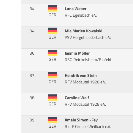
34
Luna Weber
GER
RFC Egelsbach e.V.
34
Mia Marlen Kowalski
GER
PSV Hofgut Liederbach e.V.
36
Jasmin Möller
GER
RSG Reichelsheim/Blofeld
37
Hendrik von Stein
GER
RFV Modautal 1928 e.V.
38
Caroline Wolf
GER
RFV Modautal 1928 e.V.
39
Amely Simoni-Fey
GER
R u. F Gruppe Weilbach e.V.