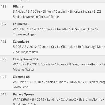
188
Dilahra
S / Holst / B / 2014 / Dinken / Cassini I
/ B: Karalic,Indira / Z: ZG
Sabine Jeworrek u.Christof Schoe
034
Calimero L.
W / Holst / B / 2017 / Colore / Chepetto
/ B: Ziwritsch,Lina / Z:
Thomsen,Holger
473
Caramia 44
S / OS / B / 2012 / Coupe d'Or / Le Champion
/ B: Reitanlage Mohn
Z: Sekula,Jaroslaw
099
Charly Brown 367
W / DSP / B / 2015 / Cristallo / Accuse
/ B: Wegmann,Katharina / Z
Maucher,Walter
123
Clemens 65
W / Holst / B / 2010 / Calazio I / Linaro
/ 106AD43 / B: Bieler,Georg
Groth,Lena
019
Banksy Xpress
W / AESRpf / B / 2015 / Landino / Caretano Z
/ B: Brehm,Norma / 
Paridaans,A. A. H.