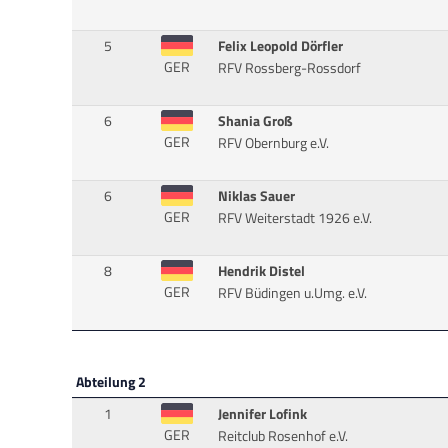
5
Felix Leopold Dörfler
GER
RFV Rossberg-Rossdorf
6
Shania Groß
GER
RFV Obernburg e.V.
6
Niklas Sauer
GER
RFV Weiterstadt 1926 e.V.
8
Hendrik Distel
GER
RFV Büdingen u.Umg. e.V.
Abteilung 2
1
Jennifer Lofink
GER
Reitclub Rosenhof e.V.