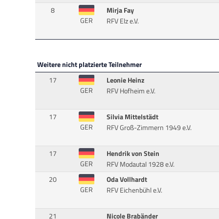
8
Mirja Fay
GER
RFV Elz e.V.
Weitere nicht platzierte Teilnehmer
17
Leonie Heinz
GER
RFV Hofheim e.V.
17
Silvia Mittelstädt
GER
RFV Groß-Zimmern 1949 e.V.
17
Hendrik von Stein
GER
RFV Modautal 1928 e.V.
20
Oda Vollhardt
GER
RFV Eichenbühl e.V.
21
Nicole Brabänder