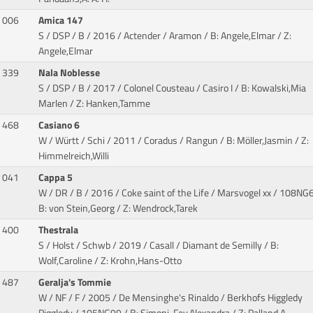
006
Amica 147
S / DSP / B / 2016 / Actender / Aramon
/ B: Angele,Elmar / Z:
Angele,Elmar
339
Nala Noblesse
S / DSP / B / 2017 / Colonel Cousteau / Casiro I
/ B: Kowalski,Mia
Marlen / Z: Hanken,Tamme
468
Casiano 6
W / Württ / Schi / 2011 / Coradus / Rangun
/ B: Möller,Jasmin / Z:
Himmelreich,Willi
041
Cappa 5
W / DR / B / 2016 / Coke saint of the Life / Marsvogel xx
/ 108NG6
B: von Stein,Georg / Z: Wendrock,Tarek
400
Thestrala
S / Holst / Schwb / 2019 / Casall / Diamant de Semilly
/ B:
Wolf,Caroline / Z: Krohn,Hans-Otto
487
Geralja's Tommie
W / NF / F / 2005 / De Mensinghe's Rinaldo / Berkhofs Higgledy