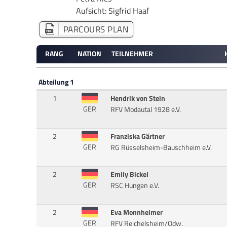
Aufsicht: Sigfrid Haaf
PARCOURS PLAN
RANG
NATION
TEILNEHMER
Abteilung 1
1
Hendrik von Stein
GER
RFV Modautal 1928 e.V.
2
Franziska Gärtner
GER
RG Rüsselsheim-Bauschheim e.V.
2
Emily Bickel
GER
RSC Hungen e.V.
2
Eva Monnheimer
GER
RFV Reichelsheim/Odw.