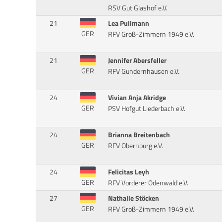
RSV Gut Glashof e.V.
21
Lea Pullmann
GER
RFV Groß-Zimmern 1949 e.V.
21
Jennifer Abersfeller
GER
RFV Gundernhausen e.V.
24
Vivian Anja Akridge
GER
PSV Hofgut Liederbach e.V.
24
Brianna Breitenbach
GER
RFV Obernburg e.V.
24
Felicitas Leyh
GER
RFV Vorderer Odenwald e.V.
27
Nathalie Stöcken
GER
RFV Groß-Zimmern 1949 e.V.