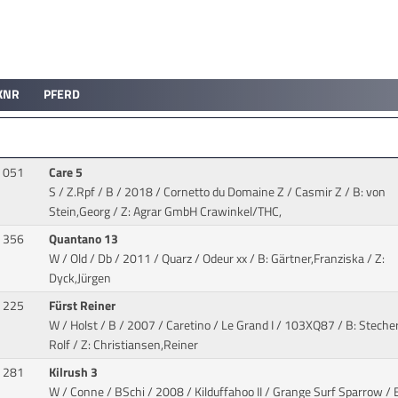
KNR
PFERD
051
Care 5
S / Z.Rpf / B / 2018 / Cornetto du Domaine Z / Casmir Z
/ B: von
Stein,Georg / Z: Agrar GmbH Crawinkel/THC,
356
Quantano 13
W / Old / Db / 2011 / Quarz / Odeur xx
/ B: Gärtner,Franziska / Z:
Dyck,Jürgen
225
Fürst Reiner
W / Holst / B / 2007 / Caretino / Le Grand I
/ 103XQ87 / B: Stecher
Rolf / Z: Christiansen,Reiner
281
Kilrush 3
W / Conne / BSchi / 2008 / Kilduffahoo II / Grange Surf Sparrow
/ 