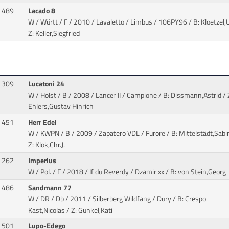
489
Lacado 8
W / Württ / F / 2010 / Lavaletto / Limbus
/ 106PY96 / B: Kloetzel,U
Z: Keller,Siegfried
309
Lucatoni 24
W / Holst / B / 2008 / Lancer II / Campione
/ B: Dissmann,Astrid / 
Ehlers,Gustav Hinrich
451
Herr Edel
W / KWPN / B / 2009 / Zapatero VDL / Furore
/ B: Mittelstädt,Sabi
Z: Klok,Chr.J.
262
Imperius
W / Pol. / F / 2018 / If du Reverdy / Dzamir xx
/ B: von Stein,Georg
486
Sandmann 77
W / DR / Db / 2011 / Silberberg Wildfang / Dury
/ B: Crespo
Kast,Nicolas / Z: Gunkel,Kati
501
Lupo-Edego