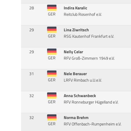
28
Indira Karalic
GER
Reitclub Rosenhof e.V.
29
Lina Ziwritsch
GER
RSG Kautenhof Frankfurt e.V.
29
Nelly Celar
GER
RFV Groß-Zimmern 1949 e.V.
31
Nele Berauer
GER
LRFV Rimbach u.U.e.V.
32
Anna Schwanbeck
GER
RFV Ronneburger Hügelland e.V.
32
Norma Brehm
GER
RFV Offenbach-Rumpenheim e.V.