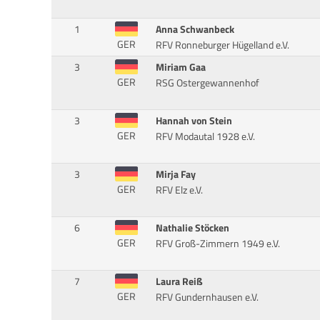
1
Anna Schwanbeck
GER
RFV Ronneburger Hügelland e.V.
3
Miriam Gaa
GER
RSG Ostergewannenhof
3
Hannah von Stein
GER
RFV Modautal 1928 e.V.
3
Mirja Fay
GER
RFV Elz e.V.
6
Nathalie Stöcken
GER
RFV Groß-Zimmern 1949 e.V.
7
Laura Reiß
GER
RFV Gundernhausen e.V.