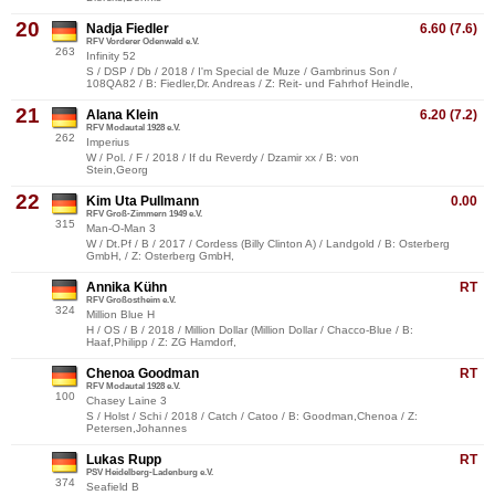
20
Nadja Fiedler
6.60 (7.6)
RFV Vorderer Odenwald e.V.
263
Infinity 52
S / DSP / Db / 2018 / I'm Special de Muze / Gambrinus Son /
108QA82 / B: Fiedler,Dr. Andreas / Z: Reit- und Fahrhof Heindle,
21
Alana Klein
6.20 (7.2)
RFV Modautal 1928 e.V.
262
Imperius
W / Pol. / F / 2018 / If du Reverdy / Dzamir xx / B: von
Stein,Georg
22
Kim Uta Pullmann
0.00
RFV Groß-Zimmern 1949 e.V.
315
Man-O-Man 3
W / Dt.Pf / B / 2017 / Cordess (Billy Clinton A) / Landgold / B: Osterberg
GmbH, / Z: Osterberg GmbH,
Annika Kühn
RT
RFV Großostheim e.V.
324
Million Blue H
H / OS / B / 2018 / Million Dollar (Million Dollar / Chacco-Blue / B:
Haaf,Philipp / Z: ZG Hamdorf,
Chenoa Goodman
RT
RFV Modautal 1928 e.V.
100
Chasey Laine 3
S / Holst / Schi / 2018 / Catch / Catoo / B: Goodman,Chenoa / Z:
Petersen,Johannes
Lukas Rupp
RT
PSV Heidelberg-Ladenburg e.V.
374
Seafield B