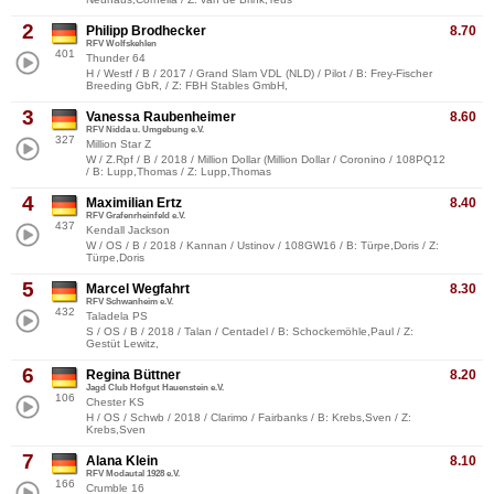
2
Philipp Brodhecker
8.70
RFV Wolfskehlen
401
Thunder 64
H / Westf / B / 2017 / Grand Slam VDL (NLD) / Pilot / B: Frey-Fischer
Breeding GbR, / Z: FBH Stables GmbH,
3
Vanessa Raubenheimer
8.60
RFV Nidda u. Umgebung e.V.
327
Million Star Z
W / Z.Rpf / B / 2018 / Million Dollar (Million Dollar / Coronino / 108PQ12
/ B: Lupp,Thomas / Z: Lupp,Thomas
4
Maximilian Ertz
8.40
RFV Grafenrheinfeld e.V.
437
Kendall Jackson
W / OS / B / 2018 / Kannan / Ustinov / 108GW16 / B: Türpe,Doris / Z:
Türpe,Doris
5
Marcel Wegfahrt
8.30
RFV Schwanheim e.V.
432
Taladela PS
S / OS / B / 2018 / Talan / Centadel / B: Schockemöhle,Paul / Z:
Gestüt Lewitz,
6
Regina Büttner
8.20
Jagd Club Hofgut Hauenstein e.V.
106
Chester KS
H / OS / Schwb / 2018 / Clarimo / Fairbanks / B: Krebs,Sven / Z:
Krebs,Sven
7
Alana Klein
8.10
RFV Modautal 1928 e.V.
166
Crumble 16