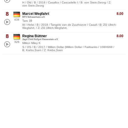
H / Old / B / 2018 / Casallco / Cascadello I / B: von Stein,Georg / Z:
von Stein,Georg
8
Marcel Wegfahrt
8.00
RFV Schwanheim e.V.
434
Taro 39
W / Holst / B / 2019 / Tangelo van de Zuuthoeve / Casall / B: ZG Ullrich-
Wegfahrt, / Z: ZG Ullrich-Wegfahrt,
8
Regina Büttner
8.00
Jagd Club Hofgut Hauenstein e.V.
326
Million Miley K
S / OS / B / 2017 / Million Dollar (Million Dollar / Fairbanks / 108HS68 /
B: Krebs,Sven / Z: Krebs,Sven