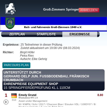
Groß-Zimmern Springen
ANMELDEN
ZEITPLAN
STARTLISTE
ERGEBNISSE
Ergebnisse:
25 Teilnehmer in dieser Prüfung.
Zuletzt aktualisiert um 19:08 Uhr (08.03.2024)
Richter:
Birgit Höfer
Petra Ries
Aufsicht: Elke Gehrig
PARCOURS PLAN
UNTERSTÜTZT DURCH
GERHARD DELP JUN. FUSSBODENBAU, FRÄNKISCH C
RUMBACH
EHRENPREISE EQUIPMENT SHOP
15 SPRINGPFERDEPRÜFUNG KL.L 110CM
1
Emely Grund
8.80
Wiesbadener RFC e.V.
010
Asset under Management
W / KWPN / Schi / 2017 / Chacoon Blue / Etoulon VDL / 108DY07 / B:
Neuhaus,Cornelia / Z: van de Brink,Teus