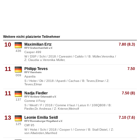
Weitere nicht platzierte Teilnehmer
10
Maximilian Ertz
7.80 (8.3)
RFV Grafenrheinfeld e.V.
436
Casper 499
W / DSP / Schi / 2018 / Caressini / Calido I / B: Müller,Veronika /
Z: Claudia u.Veronika Müller,
11
Philipp Teves
7.50
RFV Viernheim
009
Apardia
S / Holst / Db / 2018 / Apardi / Cachas / B: Teves,Elmar / Z:
Teves,Elmar
11
Nadja Fiedler
7.50 (8)
RFV Vorderer Odenwald e.V.
137
Comme il Foxy
S / Westf / F / 2018 / Comme il faut / Latus II / 108QB08 / B:
Fiedler,Dr. Andreas / Z: Kriener,Meinolf
13
Leonie Emilia Seidl
7.10 (7.6)
RFV Ronneburger Hügelland e.V.
125
Cliff 95
W / Holst / Schi / 2018 / Cooper I / Connor / B: Stall Distel, / Z:
von Allwörden,Manfred