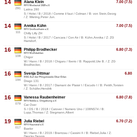
14
Alana Klein
7.00 (7.5)
RFV Modautal 1928 e.V.
291
Latina 280
S / Holst / B / 2018 / Comme il faut / Colman / B: von Stein,Georg
/ Z: Wieting,Peter Jun.
14
Annika Kühn
7.00 (7.5)
RFV Großostheim e.V.
111
Chilly Lilly ZH
S / Holst / B / 2017 / Cancara / Con Air / B: Kühn,Annika / Z: ZG
Hamdorf,
16
Philipp Brodhecker
6.80 (7.3)
RFV Wolfskehlen
108
Chigor
W / Hann / B / 2018 / Chigaru / Iberio / B: Rappold,Ute B. / Z: ZG
Brodhecker,
16
Svenja Dittmar
6.80
RSG Auf der Pfingstweide Ober-Erlen
194
Drago 131
W / Hann / B / 2017 / Diamant de Plaisir I / Escudo I / B: Petith,Torsten
/ Z: Schäfer,Hendrik
16
Vanessa Raubenheimer
6.80 (7.8)
RFV Nidda u. Umgebung e.V.
079
Cat Over
S / OS / B / 2018 / Catover / Numero Uno / 108NS74 / B:
Lupp,Thomas / Z: Stegmann,Albert
19
Julia Riebel
6.70 (7.2)
RFV Haunetal e.V.
017
Baelor
W / Hann / B / 2019 / Brantzau / Cassini II / B: Riebel,Julia / Z:
Diercks,Dennis