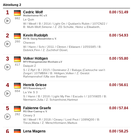
Abteilung 2
1
Cedric Wolf
0.00 / 51.49
Meckenheimer RC e.V.
982
Le Quin
W / Westf / B / 2014 / Light On / Quidam's Rubin / 107CN22 /
B: Muth-Wolf,Simone / Z: ZG Schulte, Heinz u.Elisabeth,
2
Kevin Rudolph
0.00 / 54.93
RV St. Georg Nesselröden e. V.
260
Chereon
W / Hann / Schi / 2011 / Clinton / Eklatant / 105SS85 / B:
Dobrick,Finn / Z: Zuchthof Düvel,
3
Volker Höltgen
0.00 / 55.80
RFV Rheingemeinden Monheim e.V
417
Daiquiri Z
S / Z.Rpf / B / 2015 / Dominator Z / Baluga (Cartouche van't
Zorgvl / 107MB84 / B: Höltgen,Volker / Z: Gestüt
Rahmannshof /Ulla von Borman
4
Henrik Griese
0.00 / 56.61
RFV Ravensberg e.V.
664
La Vie S 3
S / Hann / B / 2016 / Light My Fire / Escudo I / 107XW35 / B:
Niermann,Julia / Z: Scharnhorst,Hartmut
5
Fabienne Graefe
0.00 / 57.84
RG Ober-Castrop e. V.
282
Cinsey 3
W / Westf / R / 2018 / Cinsey / Lord Pezi / 108NQ00 / B:
Treus,Maria / Z: Merschformann,Markus
6
Lena Magens
0.00 / 58.25