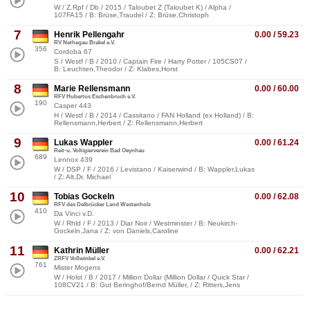
W / Z.Rpf / Db / 2015 / Taloubet Z (Taloubet K) / Alpha /
107FA15 / B: Brüse,Traudel / Z: Brüse,Christoph
7
Henrik Pellengahr
0.00 / 59.23
RV Nethegau Brakel e.V.
356
Cordoba 67
S / Westf / B / 2010 / Captain Fire / Harry Potter / 105CS07 /
B: Leuchten,Theodor / Z: Klabes,Horst
8
Marie Rellensmann
0.00 / 60.00
RFV Hubertus Eschenbruch e.V.
190
Casper 443
H / Westf / B / 2014 / Cassitano / FAN Holland (ex Holland) / B:
Rellensmann,Herbert / Z: Rellensmann,Herbert
9
Lukas Wappler
0.00 / 61.24
Reit-u. Voltigierverein Bad Oeynhau
689
Lennox 439
W / DSP / F / 2016 / Levistano / Kaiserwind / B: Wappler,Lukas
/ Z: Alt,Dr. Michael
10
Tobias Gockeln
0.00 / 62.08
RFV des Delbrücker Land Westenholz
410
Da Vinci v.D.
W / Rhld / F / 2013 / Diar Noir / Westminster / B: Neukirch-
Gockeln,Jana / Z: von Daniels,Caroline
11
Kathrin Müller
0.00 / 62.21
ZRFV Voßwinkel e.V.
761
Mister Mogens
W / Holst / B / 2017 / Million Dollar (Million Dollar / Quick Star /
108CV21 / B: Gut Beringhof/Bernd Müller, / Z: Ritters,Jens