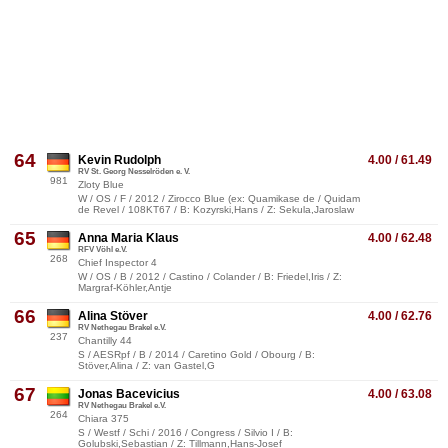
64
Kevin Rudolph
4.00 / 61.49
RV St. Georg Nesselröden e. V.
981
Zloty Blue
W / OS / F / 2012 / Zirocco Blue (ex: Quamikase de / Quidam
de Revel / 108KT67 / B: Kozyrski,Hans / Z: Sekula,Jaroslaw
65
Anna Maria Klaus
4.00 / 62.48
RFV Vöhl e.V.
268
Chief Inspector 4
W / OS / B / 2012 / Castino / Colander / B: Friedel,Iris / Z:
Margraf-Köhler,Antje
66
Alina Stöver
4.00 / 62.76
RV Nethegau Brakel e.V.
237
Chantilly 44
S / AESRpf / B / 2014 / Caretino Gold / Obourg / B:
Stöver,Alina / Z: van Gastel,G
67
Jonas Bacevicius
4.00 / 63.08
RV Nethegau Brakel e.V.
264
Chiara 375
S / Westf / Schi / 2016 / Congress / Silvio I / B:
Golubski,Sebastian / Z: Tillmann,Hans-Josef