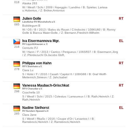
018
Alaska 263
W / Westf / Schi / 2009 / Arpeggio / Landino / B: Spieker, Larissa
u.Hubertus, / Z: Bröker,Antonius
Julien Golle
RT
Ländlicher RV Münchehofe e.V.
085
Bubblegum B
W / OS / B / 2013 / Balou du Rouet / C-Indoctro / 108KU60 / B: Ronny
Golle & Bianca Maier-Golle, / Z: Biemann,Friedrich-Wilhelm
Iva Eisermannova Mgr.
EL
RV Lippoldshausen e. V.
218
Centurio PJ
W / Hann / F / 2013 / Carrico / Perigueux / 106SR37 / B: Eisermann,Jörg
/ Z: Pferdezucht Dr.Jacobs GbR,
Philippa von Hahn
RT
RFV Steinheim e.V.
278
Ciara Lu
S / Holst / F / 2010 / Casall / Capitol II / 108IG88 / B: Graf Wolff-
Metternich,Simeon / Z: Jahr,Isabel
Vanessa Maubach-Grischkat
RT
RFV Cherusker e.V.
298
Coachella 10
S / Westf / Schi / 2015 / Colestus / Lamoureux I / B: Rath,Heinrich / Z:
Rath,Heinrich
Nadine Sielhorst
EL
RV Sundern-Spexard e.V.
285
Clara Jane
S / Westf / RkaSc / 2016 / Coupe d'Or / Levantos I / B:
Ramsbrock,Heinrich / Z: Ramsbrock,Heinrich