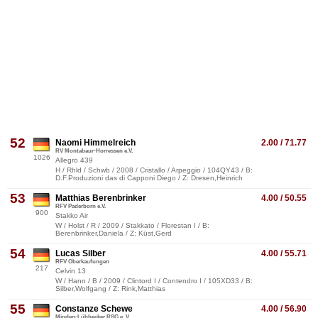
52
Naomi Himmelreich
2.00 / 71.77
RV Montabaur-Horressen e.V.
1026
Allegro 439
H / Rhld / Schwb / 2008 / Cristallo / Arpeggio / 104QY43 / B:
D.F.Produzioni das di Capponi Diego / Z: Dresen,Heinrich
53
Matthias Berenbrinker
4.00 / 50.55
RFV Paderborn e.V.
900
Stakko Air
W / Holst / R / 2009 / Stakkato / Florestan I / B:
Berenbrinker,Daniela / Z: Küst,Gerd
54
Lucas Silber
4.00 / 55.71
RFV Oberkaufungen
217
Celvin 13
W / Hann / B / 2009 / Clintord I / Contendro I / 105XD33 / B:
Silber,Wolfgang / Z: Rink,Matthias
55
Constanze Schewe
4.00 / 56.90
Minden-Lübbecker RSG e. V.