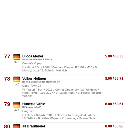
77
Lucca Meyer
5.00 / 66.33
Minden-Lübbecker RSG e. V.
343
Convoi's Gipsy
H / Hann / Db / 2006 / Convoi / Gaspari II / 107KM60 / B:
Meyer,Lucca / Z: Schmidt,Heinrich
78
Volker Höltgen
8.00 / 55.71
RFV Rheingemeinden Monheim e.V
140
Cape Town 27
W / Westf / Schi / 2015 / Cornet Obolensky (ex: Windows /
Rolls Royce / 107MC07 / B: Müller,Frank / Z: Peters,Friedrich-
Wilhelm
79
Huberta Vahle
8.00 / 58.61
RV Altenautal e.V.
425
Dargos 5
H / Holst / Schwb / 2015 / Darcodello / Singulord Joter /
106WH42 / B: Vahle,Werner / Z: Hennings,Reimer Detlef
80
Jil Brautmeier
8.00 / 60.86