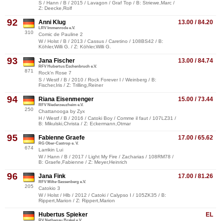
S / Hann / B / 2015 / Lavagon / Graf Top / B: Striewe,Marc /
Z: Deecke,Rolf
92
Anni Klug
13.00 / 84.20
LRV Immenrode e.V.
310
Comic de Pauline 2
W / Holst / B / 2013 / Cassus / Caretino / 108BS42 / B:
Köhler,Willi G. / Z: Köhler,Willi G.
93
Jana Fischer
13.00 / 84.74
RFV Hubertus Eschenbruch e.V.
871
Rock'n Rose 7
S / Westf / B / 2010 / Rock Forever I / Weinberg / B:
Fischer,Iris / Z: Trilling,Reiner
94
Riana Eisenmenger
15.00 / 73.44
RFV Niederzeuzheim e.V.
250
Chattanooga by Zyx
H / Westf / B / 2016 / Catoki Boy / Comme il faut / 107LZ31 /
B: Mikulski,Christa / Z: Eckermann,Otmar
95
Fabienne Graefe
17.00 / 65.62
RG Ober-Castrop e. V.
674
Larrikin Lui
W / Hann / B / 2017 / Light My Fire / Zacharias / 108RM78 /
B: Graefe,Fabienne / Z: Meyer,Heinrich
96
Jana Fink
17.00 / 81.26
RFV Milte-Sassenberg e.V.
205
Catokio 3
W / Holst / Hlb / 2012 / Catoki / Calypso I / 105ZK35 / B:
Rippert,Marion / Z: Rippert,Marion
Hubertus Spieker
EL
RV Nethegau Brakel e.V.