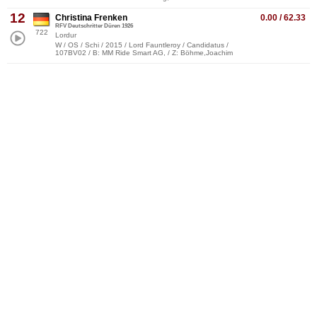
12
Christina Frenken
0.00 / 62.33
RFV Deutschritter Düren 1926
722
Lordur
W / OS / Schi / 2015 / Lord Fauntleroy / Candidatus /
107BV02 / B: MM Ride Smart AG, / Z: Böhme,Joachim