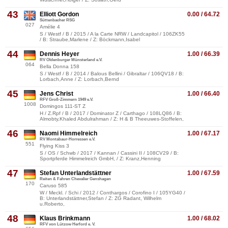
43
Elliott Gordon
0.00 / 64.72
Süttenbacher RSG
027
Amélie 4
S / Westf / B / 2015 / A la Carte NRW / Landcapitol / 106ZK55
/ B: Straube,Marlene / Z: Böckmann,Isabel
44
Dennis Heyer
1.00 / 66.39
RV Oldenburger Münsterland e.V.
064
Bella Donna 158
S / Westf / B / 2014 / Balous Bellini / Gibraltar / 106QV18 / B:
Lorbach,Anne / Z: Lorbach,Bernd
45
Jens Christ
1.00 / 66.40
RFV Groß-Zimmern 1949 e.V.
1008
Domingos 111-ST Z
H / Z.Rpf / B / 2017 / Dominator Z / Carthago / 108LQ86 / B:
Almobty,Khaled Abdulrahman / Z: H & B Theeuwes-Stoffelen,
46
Naomi Himmelreich
1.00 / 67.17
RV Montabaur-Horressen e.V.
551
Flying Kiss 3
S / OS / Schwb / 2017 / Kannan / Cassini II / 108CV29 / B:
Sportpferde Himmelreich GmbH, / Z: Kranz,Henning
47
Stefan Unterlandstättner
1.00 / 67.59
Reiten & Fahren Chevalier Genshagen
170
Caruso 585
W / Meckl. / Schi / 2012 / Conthargos / Corofino I / 105YG40 /
B: Unterlandstättner,Stefan / Z: ZG Radant, Wilhelm
u.Roberto,
48
Klaus Brinkmann
1.00 / 68.02
RFV von Lützow Herford e. V.