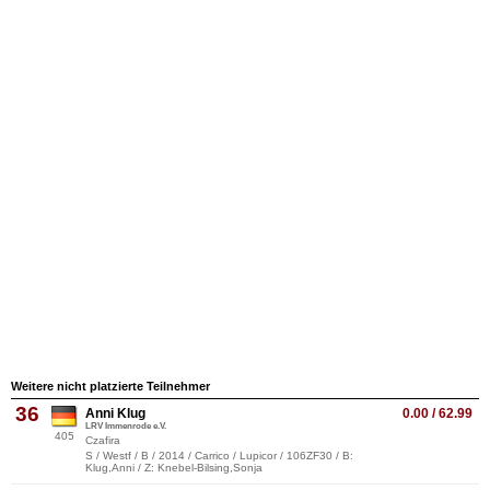
Weitere nicht platzierte Teilnehmer
36
Anni Klug
0.00 / 62.99
LRV Immenrode e.V.
405
Czafira
S / Westf / B / 2014 / Carrico / Lupicor / 106ZF30 / B:
Klug,Anni / Z: Knebel-Bilsing,Sonja