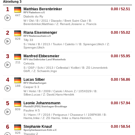
Abteilung 3
1
Matthias Berenbrinker
0.00 / 52.51
RFV Paderborn e.V.
447
Diabolo du Ry
W / Old / B / 2011 / Diarado / Brett Saint Clair / B:
Berenbrinker,Matthias / Z: Renard,Josiane u. Francis
2
Riana Eisenmenger
0.00 / 55.02
RFV Niederzeuzheim e.V.
928
Tilly 33
S / Holst / B / 2013 / Toulon / Caletto I / B: Sprenger,Ulrich / Z:
Sprenger,Ulrich
3
Manfred Ebbesmeier
0.00 / 55.95
RFV des Delbrücker Land Westenholz
211
Cekoda
S / DSP / Schi / 2013 / Cellestial / Kolibri / B: ZG Linnenbrink
GbR, / Z: Schwerin,Ingo
4
Lucas Silber
0.00 / 56.86
RFV Oberkaufungen
188
Caspar S 3
W / Holst / B / 2009 / Catoki / Ahorn Z / 105XD29 / B:
Silber,Lucas / Z: David,Hans-Hendirk
5
Leonie Johannsmann
0.00 / 57.94
PferdeSV (PSV) Steinhagen-Brockhage
809
Pauline H 5
S / Hann / F / 2016 / Perigueux / Chasseur I / 108PK98 / B:
Harms,Imke / Z: ZG Harms, Imke u.Hans-Heinrich,
6
Stephanie Knauf
0.00 / 58.54
Sportpferdezentrum Köln e.V.
926
Theodor Z