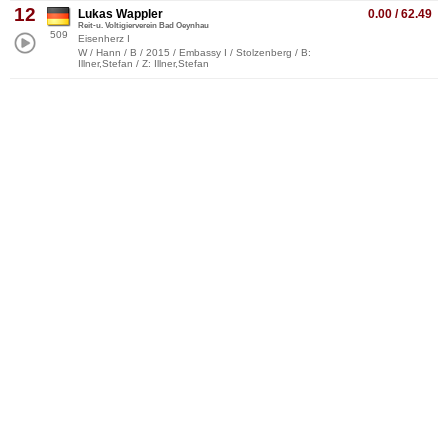
12
Lukas Wappler
0.00 / 62.49
Reit-u. Voltigierverein Bad Oeynhau
509
Eisenherz I
W / Hann / B / 2015 / Embassy I / Stolzenberg / B:
Illner,Stefan / Z: Illner,Stefan