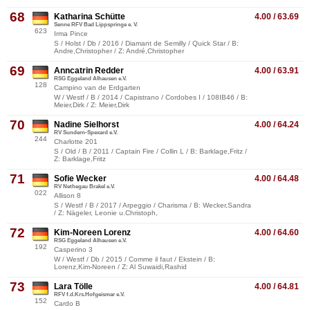
68
Katharina Schütte
4.00 / 63.69
Senne RFV Bad Lippspringe e. V.
623
Irma Pince
S / Holst / Db / 2016 / Diamant de Semilly / Quick Star / B:
Andre,Christopher / Z: André,Christopher
69
Anncatrin Redder
4.00 / 63.91
RSG Eggeland Alhausen e.V.
128
Campino van de Erdgarten
W / Westf / B / 2014 / Capistrano / Cordobes I / 108IB46 / B:
Meier,Dirk / Z: Meier,Dirk
70
Nadine Sielhorst
4.00 / 64.24
RV Sundern-Spexard e.V.
244
Charlotte 201
S / Old / B / 2011 / Captain Fire / Collin L / B: Barklage,Fritz /
Z: Barklage,Fritz
71
Sofie Wecker
4.00 / 64.48
RV Nethegau Brakel e.V.
022
Allison 8
S / Westf / B / 2017 / Arpeggio / Charisma / B: Wecker,Sandra
/ Z: Nägeler, Leonie u.Christoph,
72
Kim-Noreen Lorenz
4.00 / 64.60
RSG Eggeland Alhausen e.V.
192
Casperino 3
W / Westf / Db / 2015 / Comme il faut / Ekstein / B:
Lorenz,Kim-Noreen / Z: Al Suwaidi,Rashid
73
Lara Tölle
4.00 / 64.81
RFV f.d.Krs.Hofgeismar e.V.
152
Cardo B