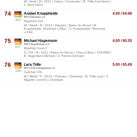
W / Holst / B / 2012 / Catoo / Contender / B: Tölle,Karl-Heinz /
Z: Bock,Hans
74
Anabel Knappheide
4.00 / 64.86
RFV Ostbevern e.V.
413
Dagobert 112
W / Westf / B / 2013 / Diarado / Balou du Rouet / B:
Knappheide, Reinhard u.Elke, / Z: Knappheide, Reinhard
u.Elke,
75
Michael Hagemann
4.00 / 80.55
ZRFV Appelhülsen e.V.
077
Blissfully Yours 2
S / OS / B / 2011 / Balou du Rouet / Chacco-Blue / 105VN00 /
B: Hagemann,Michael / Z: Fischer,Gerhard
76
Lara Tölle
5.00 / 65.69
RFV f.d.Krs.Hofgeismar e.V.
156
Carlchen CN
W / Westf / F / 2015 / Chaman / Charisma / B: Tölle,Lara / Z:
Nägeler, Leonie u.Christoph,