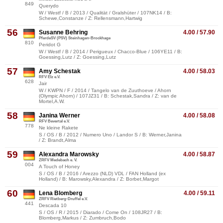
849
Querydo
W / Westf / B / 2013 / Qualität / Gralshüter / 107NK14 / B:
Schewe,Constanze / Z: Rellensmann,Hartwig
56
Susanne Behring
4.00 / 57.90
PferdeSV (PSV) Steinhagen-Brockhage
810
Peridot G
W / Westf / B / 2014 / Perigueux / Chacco-Blue / 106YE11 / B:
Goessing,Lutz / Z: Goessing,Lutz
57
Amy Schestak
4.00 / 58.03
RFV Elz e.V.
628
Jair
W / KWPN / F / 2014 / Tangelo van de Zuuthoeve / Ahorn
(Olympic Ahorn) / 107JZ31 / B: Schestak,Sandra / Z: van de
Mortel,A.W.
58
Janina Werner
4.00 / 58.08
RFV Bevertal e.V.
778
Ne kleine Rakete
S / OS / B / 2012 / Numero Uno / Landor S / B: Werner,Janina
/ Z: Brandt,Alma
59
Alexandra Marowsky
4.00 / 58.87
ZRFV Medebach e. V.
004
A Touch of Honey
S / OS / B / 2016 / Arezzo (NLD) VDL / FAN Holland (ex
Holland) / B: Marowsky,Alexandra / Z: Borbet,Margot
60
Lena Blomberg
4.00 / 59.11
ZRFV Rietberg-Druffel e.V.
441
Descada 10
S / OS / R / 2015 / Diarado / Come On / 108JR27 / B:
Blomberg,Markus / Z: Zumbruch,Bodo