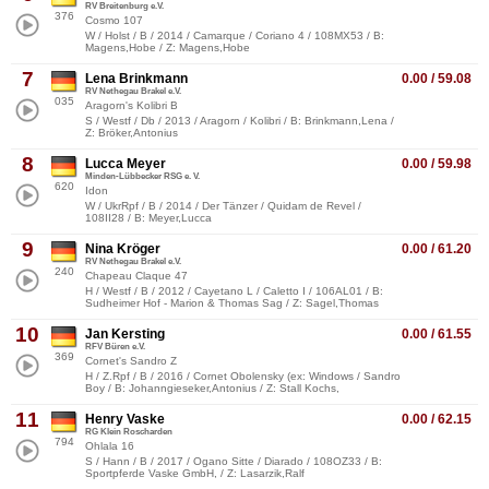
RV Breitenburg e.V.
376
Cosmo 107
W / Holst / B / 2014 / Camarque / Coriano 4 / 108MX53 / B:
Magens,Hobe / Z: Magens,Hobe
7
Lena Brinkmann
0.00 / 59.08
RV Nethegau Brakel e.V.
035
Aragorn's Kolibri B
S / Westf / Db / 2013 / Aragorn / Kolibri / B: Brinkmann,Lena /
Z: Bröker,Antonius
8
Lucca Meyer
0.00 / 59.98
Minden-Lübbecker RSG e. V.
620
Idon
W / UkrRpf / B / 2014 / Der Tänzer / Quidam de Revel /
108II28 / B: Meyer,Lucca
9
Nina Kröger
0.00 / 61.20
RV Nethegau Brakel e.V.
240
Chapeau Claque 47
H / Westf / B / 2012 / Cayetano L / Caletto I / 106AL01 / B:
Sudheimer Hof - Marion & Thomas Sag / Z: Sagel,Thomas
10
Jan Kersting
0.00 / 61.55
RFV Büren e.V.
369
Cornet's Sandro Z
H / Z.Rpf / B / 2016 / Cornet Obolensky (ex: Windows / Sandro
Boy / B: Johanngieseker,Antonius / Z: Stall Kochs,
11
Henry Vaske
0.00 / 62.15
RG Klein Roscharden
794
Ohlala 16
S / Hann / B / 2017 / Ogano Sitte / Diarado / 108OZ33 / B:
Sportpferde Vaske GmbH, / Z: Lasarzik,Ralf