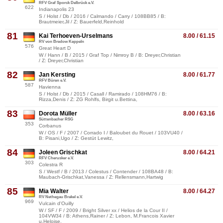
RFV Graf Sporck Delbrück e.V.
622
Indianapolis 23
S / Holst / Db / 2016 / Calmando / Carry / 108BB85 / B:
Brautmeier,Jil / Z: Bauerfeld,Reinhold
81
Kai Terhoeven-Urselmans
8.00 / 61.15
RV von Bredow Keppeln
576
Great Heart D
W / Hann / B / 2015 / Graf Top / Nimroy B / B: Dreyer,Christian
/ Z: Dreyer,Christian
82
Jan Kersting
8.00 / 61.77
RFV Büren e.V.
587
Havienna
S / Holst / Db / 2015 / Casall / Ramirado / 108HM76 / B:
Rizza,Denis / Z: ZG Rohlfs, Birgit u.Bettina,
83
Dorota Müller
8.00 / 63.16
Süttenbacher RSG
353
Corbanus
W / OS / F / 2007 / Corrado I / Baloubet du Rouet / 103VU40 /
B: Pisani,Ugo / Z: Gestüt Lewitz,
84
Joleen Grischkat
8.00 / 64.21
RFV Cherusker e.V.
303
Colestra R
S / Westf / B / 2013 / Colestus / Contender / 108BA48 / B:
Maubach-Grischkat,Vanessa / Z: Rellensmann,Hartwig
85
Mia Walter
8.00 / 64.27
RV Nethegau Brakel e.V.
969
Vulcain d'Ouilly
W / SF / F / 2009 / Bright Silver xx / Helios de la Cour II /
104VW34 / B: Athens,Rainer / Z: Lebon, M.Francois Xavier
u.Heloise,