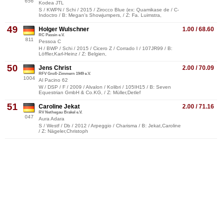
656
Kodea JTL
S / KWPN / Schi / 2015 / Zirocco Blue (ex: Quamikase de / C-
Indoctro / B: Megan's Showjumpers, / Z: Fa. Luimstra,
49
Holger Wulschner
1.00 / 68.60
RC Passin e.V.
811
Pessoa C
H / BWP / Schi / 2015 / Cicero Z / Corrado I / 107JR99 / B:
Löffler,Karl-Heinz / Z: Belgien,
50
Jens Christ
2.00 / 70.09
RFV Groß-Zimmern 1949 e.V.
1004
Al Pacino 62
W / DSP / F / 2009 / Alvalon / Kolibri / 105IH15 / B: Seven
Equestrian GmbH & Co.KG, / Z: Müller,Detlef
51
Caroline Jekat
2.00 / 71.16
RV Nethegau Brakel e.V.
047
Aura Adara
S / Westf / Db / 2012 / Arpeggio / Charisma / B: Jekat,Caroline
/ Z: Nägeler,Christoph