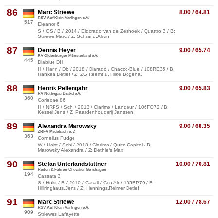
86
Marc Striewe
8.00 / 64.81
RSV Auf Klein Varlingen e.V.
517
Eleanor 6
S / OS / B / 2014 / Eldorado van de Zeshoek / Quattro B / B:
Striewe,Marc / Z: Schrand,Alwin
87
Dennis Heyer
9.00 / 65.74
RV Oldenburger Münsterland e.V.
445
Diablue DH
H / Hann / Db / 2018 / Diarado / Chacco-Blue / 108RE35 / B:
Hanken,Detlef / Z: ZG Reemt u. Hilke Bogena,
88
Henrik Pellengahr
9.00 / 65.83
RV Nethegau Brakel e.V.
360
Corleone 86
H / NRPS / Schi / 2013 / Clarimo / Landeur / 106FO72 / B:
Kessel,Jens / Z: Paardenhouderij Janssen,
89
Alexandra Marowsky
9.00 / 68.35
ZRFV Medebach e. V.
363
Cornelius Fudge
W / Holst / Schi / 2018 / Clarimo / Quite Capitol / B:
Marowsky,Alexandra / Z: Dethlefs,Max
90
Stefan Unterlandstättner
10.00 / 70.81
Reiten & Fahren Chevalier Genshagen
194
Cassata 3
S / Holst / B / 2010 / Casall / Con Air / 105EP79 / B:
Hillringhaus,Jens / Z: Hennings,Reimer Detlef
91
Marc Striewe
12.00 / 78.67
RSV Auf Klein Varlingen e.V.
909
Striewes Lafayette