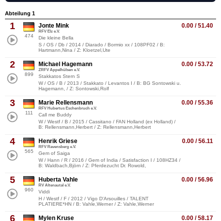
Abteilung 1
1
Jonte Mink
0.00 / 51.40
RFV Elz e.V.
474
Die kleine Bella
S / OS / Db / 2014 / Diarado / Bormio xx / 108PF02 / B:
Hartmann,Nina / Z: Kloetzel,Ute
2
Michael Hagemann
0.00 / 53.72
ZRFV Appelhülsen e.V.
899
Stakkatos Stern S
W / OS / B / 2013 / Stakkato / Levantos I / B: BG Sontowski u.
Hagemann, / Z: Sontowski,Rolf
3
Marie Rellensmann
0.00 / 55.36
RFV Hubertus Eschenbruch e.V.
111
Call me Buddy
W / Westf / B / 2015 / Cassitano / FAN Holland (ex Holland) /
B: Rellensmann,Herbert / Z: Rellensmann,Herbert
4
Henrik Griese
0.00 / 56.11
RFV Ravensberg e.V.
565
Gem of Saiga
W / Hann / R / 2016 / Gem of India / Satisfaction I / 108HZ34 /
B: Waldbach,Björn / Z: Pferdezucht Dr. Rowold,
5
Huberta Vahle
0.00 / 56.96
RV Altenautal e.V.
960
Viddi
H / Westf / F / 2012 / Vigo D'Arsouilles / TALENT
PLATIERE*HN / B: Vahle,Werner / Z: Vahle,Werner
6
Mylen Kruse
0.00 / 58.17