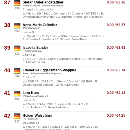
37
Stefan Unterlandstättner
0.00 / 63.36
Reiten & Fahren Chevalier Genshagen
236
Champions League 11
W / Holst / Db / 2015 / Contendro I / Caretino / 107BR94 / B:
Unterlandstättner,Stefan / Z: Zuchthof Hollen/Jan Callender,
38
Anna-Maria Gründler
0.00 / 63.37
RV Hellefeld e.V.
559
Frieda S 5
S / Westf / B / 2015 / F-One USA / Comme il faut / 107TT38 /
B: Gründler,Anna-Maria / Z: Sinnack,Julius-Peter
39
Isabella Sander
0.00 / 63.41
RV Altenautal e.V.
121
Caluna E
S / OS / F / 2016 / Cador / Quidam's Rubin / B: Reiher,Julia /
Z: Ehmann,Jutta
40
Friederike Eggersmann-Wappler
0.00 / 63.74
Reit-u. Voltigierverein Bad Oeynhau
398
Cubido 3
W / DSP / B / 2014 / Con Sherry / Dusold / 107JH67 / B:
Gestüt Weserbergland, / Z: Horn,Dorothee
41
Lara Kunz
0.00 / 64.14
RV Nethegau Brakel e.V.
694
Lexus 95
W / Meckl. / Schi / 2011 / Levkoi / Duros 3471 / B:
Kunz,Andreas / Z: Beier,Karl-Heinz
42
Holger Wulschner
0.00 / 64.25
RC Passin e.V.
837
Quantico 33
W / Hann / B / 2014 / Quaid I / Landor S / 106XU90 / B:
Wulschner,Holger / Z: Sosath,Gerd