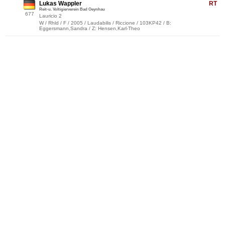
Lukas Wappler
RT
Reit-u. Voltigierverein Bad Oeynhau
677
Lauricio 2
W / Rhld / F / 2005 / Laudabilis / Riccione / 103KP42 / B:
Eggersmann,Sandra / Z: Hensen,Karl-Theo