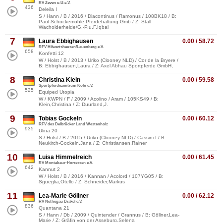
RV Zeven u.U.e.V.
436
Deleila I
S / Hann / B / 2016 / Diacontinus / Ramonus / 108BK18 / B:
Paul Schockemöhle Pferdehaltung Gmb / Z: Stall
Wacholderheide/G.-P.u.F.Iqbal
7
Laura Ebbighausen
0.00 / 58.72
RFV Hilwartshausen/Lauenberg e.V.
658
Konfetti 12
W / Holst / B / 2013 / Uriko (Clooney NLD) / Cor de la Bryere /
B: Ebbighausen,Laura / Z: Axel Abhau Sportpferde GmbH,
8
Christina Klein
0.00 / 59.58
Sportpferdezentrum Köln e.V.
525
Equiped Utopia
W / KWPN / F / 2009 / Acolino / Aram / 105KS49 / B:
Klein,Christina / Z: Duurland,J.
9
Tobias Gockeln
0.00 / 60.12
RFV des Delbrücker Land Westenholz
935
Ulina 20
S / Holst / B / 2015 / Uriko (Clooney NLD) / Cassini I / B:
Neukirch-Gockeln,Jana / Z: Christiansen,Rainer
10
Luisa Himmelreich
0.00 / 61.45
RV Montabaur-Horressen e.V.
642
Kannut 2
W / Holst / B / 2016 / Kannan / Acolord / 107YG05 / B:
Sgueglia,Otello / Z: Schneider,Markus
11
Lea-Marie Göllner
0.00 / 62.12
RV Nethegau Brakel e.V.
836
Quantana 21
S / Hann / Db / 2009 / Quintender / Grannus / B: Göllner,Lea-
Marie / Z: Gräfin von der Asseburg,Selena