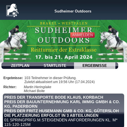
Sudheimer Outdoors
ANMELDEN
ZEITPLAN
STARTLISTE
ERGEBNISSE
Ergebnisse:
103 Teilnehmer in dieser Prüfung.
Zuletzt aktualisiert um 19:56 Uhr (17.04.2024)
Richter:
Martin Heringlake
Michael Bolte
PREIS DER TRANSPORTE BODE KLAUS, KORBACH
PREIS DER BAUUNTERNEHMUNG KARL IMMIG GMBH & CO.
KG, PADERBORN
PREIS DER FRITZ HUSEMANN GMB & CO. KG, GÜTERSLOH
DIE PLATZIERUNG ERFOLGT IN 3 ABTEILUNGEN
01 SPRINGPRFG.M.STEIGENDEN ANFORDERUNGEN KL. M*
115-120-125M