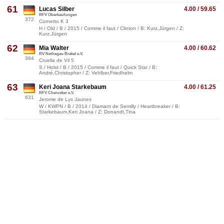
61
Lucas Silber
4.00 / 59.65
RFV Oberkaufungen
372
Cornetto K 3
H / Old / B / 2015 / Comme il faut / Clinton / B: Kurz,Jürgen / Z:
Kurz,Jürgen
62
Mia Walter
4.00 / 60.62
RV Nethegau Brakel e.V.
394
Cruella de Vil 5
S / Holst / B / 2015 / Comme il faut / Quick Star / B:
André,Christopher / Z: Vehlber,Friedhelm
63
Keri Joana Starkebaum
4.00 / 61.25
RFV Cherusker e.V.
631
Jerome de Lys Jaunes
W / KWPN / B / 2014 / Diamant de Semilly / Heartbreaker / B:
Starkebaum,Keri Joana / Z: Donandt,Tina