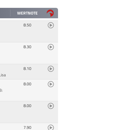
WERTNOTE
8.50
8.30
8.10
Lisa
8.00
B:
8.00
7.90