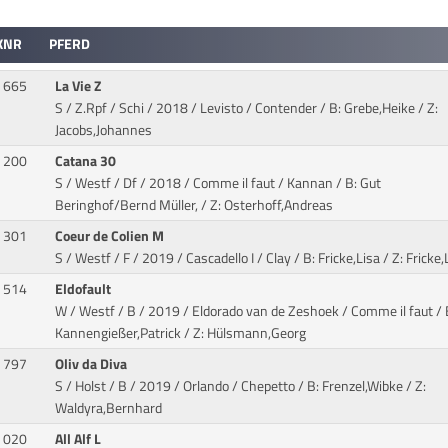
KNR
PFERD
665
La Vie Z
S / Z.Rpf / Schi / 2018 / Levisto / Contender
/ B: Grebe,Heike / Z:
Jacobs,Johannes
200
Catana 30
S / Westf / Df / 2018 / Comme il faut / Kannan
/ B: Gut
Beringhof/Bernd Müller, / Z: Osterhoff,Andreas
301
Coeur de Colien M
S / Westf / F / 2019 / Cascadello I / Clay
/ B: Fricke,Lisa / Z: Fricke,
514
Eldofault
W / Westf / B / 2019 / Eldorado van de Zeshoek / Comme il faut
/ 
Kannengießer,Patrick / Z: Hülsmann,Georg
797
Oliv da Diva
S / Holst / B / 2019 / Orlando / Chepetto
/ B: Frenzel,Wibke / Z:
Waldyra,Bernhard
020
All Alf L