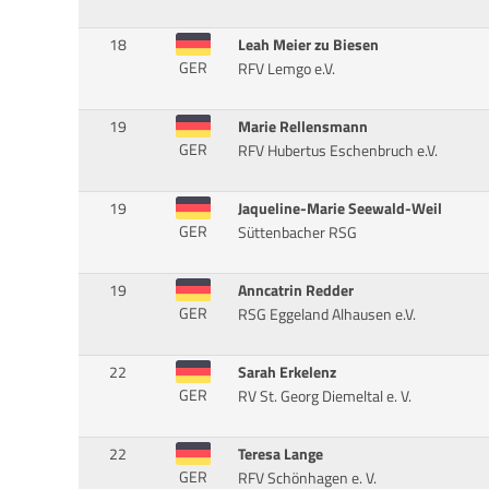
18
Leah Meier zu Biesen
GER
RFV Lemgo e.V.
19
Marie Rellensmann
GER
RFV Hubertus Eschenbruch e.V.
19
Jaqueline-Marie Seewald-Weil
GER
Süttenbacher RSG
19
Anncatrin Redder
GER
RSG Eggeland Alhausen e.V.
22
Sarah Erkelenz
GER
RV St. Georg Diemeltal e. V.
22
Teresa Lange
GER
RFV Schönhagen e. V.