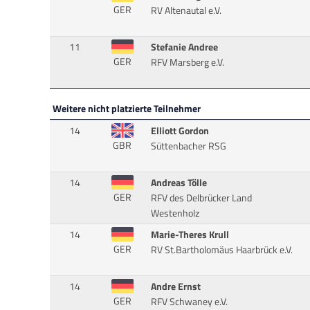
GER
RV Altenautal e.V.
11
Stefanie Andree
GER
RFV Marsberg e.V.
Weitere nicht platzierte Teilnehmer
14
Elliott Gordon
GBR
Süttenbacher RSG
14
Andreas Tölle
GER
RFV des Delbrücker Land
Westenholz
14
Marie-Theres Krull
GER
RV St.Bartholomäus Haarbrück e.V.
14
Andre Ernst
GER
RFV Schwaney e.V.