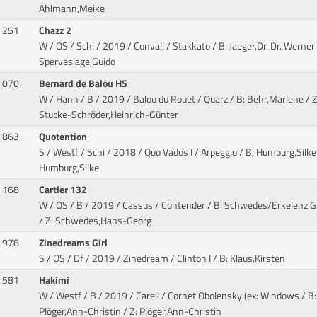
Ahlmann,Meike
251
Chazz 2
W / OS / Schi / 2019 / Convall / Stakkato
/ B: Jaeger,Dr. Dr. Werner 
Sperveslage,Guido
070
Bernard de Balou HS
W / Hann / B / 2019 / Balou du Rouet / Quarz
/ B: Behr,Marlene / Z
Stucke-Schröder,Heinrich-Günter
863
Quotention
S / Westf / Schi / 2018 / Quo Vados I / Arpeggio
/ B: Humburg,Silke 
Humburg,Silke
168
Cartier 132
W / OS / B / 2019 / Cassus / Contender
/ B: Schwedes/Erkelenz G
/ Z: Schwedes,Hans-Georg
978
Zinedreams Girl
S / OS / Df / 2019 / Zinedream / Clinton I
/ B: Klaus,Kirsten
581
Hakimi
W / Westf / B / 2019 / Carell / Cornet Obolensky (ex: Windows
/ B:
Plöger,Ann-Christin / Z: Plöger,Ann-Christin