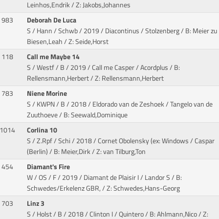
Leinhos,Endrik / Z: Jakobs,Johannes
983
Deborah De Luca
S / Hann / Schwb / 2019 / Diacontinus / Stolzenberg
/ B: Meier zu
Biesen,Leah / Z: Seide,Horst
118
Call me Maybe 14
S / Westf / B / 2019 / Call me Casper / Acordplus
/ B:
Rellensmann,Herbert / Z: Rellensmann,Herbert
783
Niene Morine
S / KWPN / B / 2018 / Eldorado van de Zeshoek / Tangelo van de
Zuuthoeve
/ B: Seewald,Dominique
1014
Corlina 10
S / Z.Rpf / Schi / 2018 / Cornet Obolensky (ex: Windows / Caspar
(Berlin)
/ B: Meier,Dirk / Z: van Tilburg,Ton
454
Diamant's Fire
W / OS / F / 2019 / Diamant de Plaisir I / Landor S
/ B:
Schwedes/Erkelenz GBR, / Z: Schwedes,Hans-Georg
703
Linz 3
S / Holst / B / 2018 / Clinton I / Quintero
/ B: Ahlmann,Nico / Z: