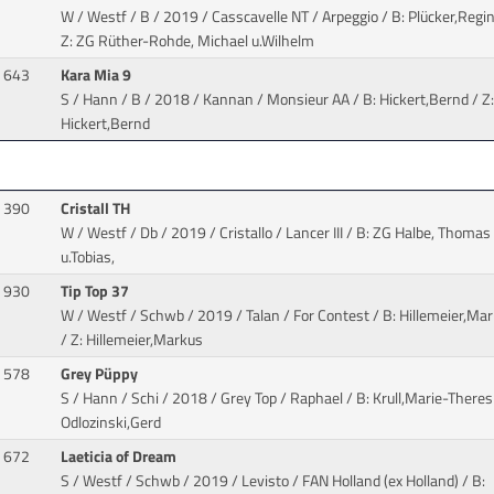
W / Westf / B / 2019 / Casscavelle NT / Arpeggio
/ B: Plücker,Regin
Z: ZG Rüther-Rohde, Michael u.Wilhelm
643
Kara Mia 9
S / Hann / B / 2018 / Kannan / Monsieur AA
/ B: Hickert,Bernd / Z:
Hickert,Bernd
390
Cristall TH
W / Westf / Db / 2019 / Cristallo / Lancer III
/ B: ZG Halbe, Thomas
u.Tobias,
930
Tip Top 37
W / Westf / Schwb / 2019 / Talan / For Contest
/ B: Hillemeier,Ma
/ Z: Hillemeier,Markus
578
Grey Püppy
S / Hann / Schi / 2018 / Grey Top / Raphael
/ B: Krull,Marie-Theres 
Odlozinski,Gerd
672
Laeticia of Dream
S / Westf / Schwb / 2019 / Levisto / FAN Holland (ex Holland)
/ B: