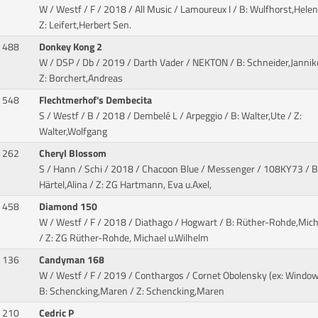
W / Westf / F / 2018 / All Music / Lamoureux I
/ B: Wulfhorst,Helen
Z: Leifert,Herbert Sen.
488
Donkey Kong 2
W / DSP / Db / 2019 / Darth Vader / NEKTON
/ B: Schneider,Jannik
Z: Borchert,Andreas
548
Flechtmerhof's Dembecita
S / Westf / B / 2018 / Dembelé L / Arpeggio
/ B: Walter,Ute / Z:
Walter,Wolfgang
262
Cheryl Blossom
S / Hann / Schi / 2018 / Chacoon Blue / Messenger
/ 108KY73 / B
Härtel,Alina / Z: ZG Hartmann, Eva u.Axel,
458
Diamond 150
W / Westf / F / 2018 / Diathago / Hogwart
/ B: Rüther-Rohde,Mich
/ Z: ZG Rüther-Rohde, Michael u.Wilhelm
136
Candyman 168
W / Westf / F / 2019 / Conthargos / Cornet Obolensky (ex: Windo
B: Schencking,Maren / Z: Schencking,Maren
210
Cedric P