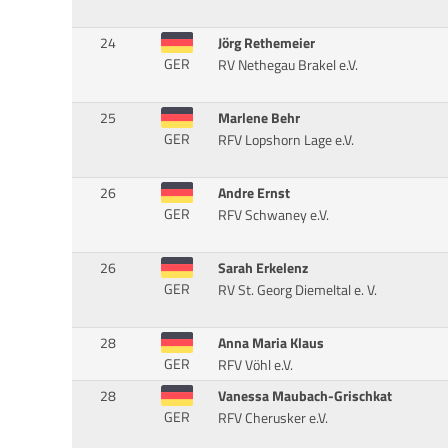
24
Jörg Rethemeier
GER
RV Nethegau Brakel e.V.
25
Marlene Behr
GER
RFV Lopshorn Lage e.V.
26
Andre Ernst
GER
RFV Schwaney e.V.
26
Sarah Erkelenz
GER
RV St. Georg Diemeltal e. V.
28
Anna Maria Klaus
GER
RFV Vöhl e.V.
28
Vanessa Maubach-Grischkat
GER
RFV Cherusker e.V.