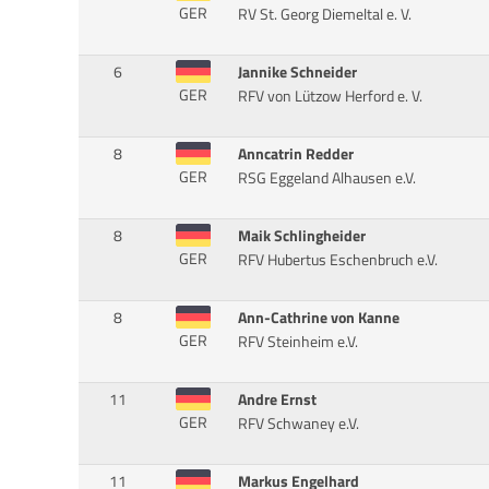
GER
RV St. Georg Diemeltal e. V.
6
Jannike Schneider
GER
RFV von Lützow Herford e. V.
8
Anncatrin Redder
GER
RSG Eggeland Alhausen e.V.
8
Maik Schlingheider
GER
RFV Hubertus Eschenbruch e.V.
8
Ann-Cathrine von Kanne
GER
RFV Steinheim e.V.
11
Andre Ernst
GER
RFV Schwaney e.V.
11
Markus Engelhard