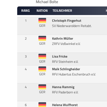
Michael Bolte
RANG
NATION
TEILNEHMER
1
Christoph Fingerhut
GER
SV Niederwaroldern Reitabt.
2
Kathrin Müller
GER
ZRFV Voßwinkel e.V.
3
Lisa Fricke
GER
RFV Steinheim e.V.
4
Maik Schlingheider
GER
RFV Hubertus Eschenbruch e.V.
4
Hanna Rammig
GER
RFV Paderborn e.V.
6
Helena Wulfhorst