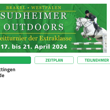
ZEITPLAN
TEILNEHMER
ttingen
de