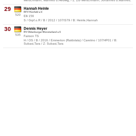
Merschmann, Manfred u.Hedwig, / Z: ZG Merschmann, Johannes u.Manfred,
29
Hannah Heinle
RFV Hünfeld e.V.
520
Elli 156
S / Grpf.o.R / B / 2012 / 107IS79 / B: Heinle,Hannah
30
Dennis Heyer
RV Oldenburger Münsterland e.V.
535
Fairson TS
H / OS / B / 2016 / Emmerton (Raldolala) / Caretino / 107HP01 / B:
Subasi,Tara / Z: Subasi,Tara