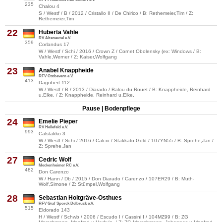
235
Chalou 4
S / Westf / B / 2012 / Cristallo II / De Chirico / B: Rethemeier,Tim / Z:
Rethemeier,Tim
22
Huberta Vahle
RV Altenautal e.V.
359
Corlandus 17
W / Westf / Schi / 2016 / Crown Z / Cornet Obolensky (ex: Windows / B:
Vahle,Werner / Z: Kaiser,Wolfgang
23
Anabel Knappheide
RFV Ostbevern e.V.
413
Dagobert 112
W / Westf / B / 2013 / Diarado / Balou du Rouet / B: Knappheide, Reinhard
u.Elke, / Z: Knappheide, Reinhard u.Elke,
Pause | Bodenpflege
24
Emelie Pieper
RV Hellefeld e.V.
993
Calstakko 3
W / Westf / Schi / 2016 / Calcio / Stakkato Gold / 107YN55 / B: Sprehe,Jan /
Z: Sprehe,Jan
27
Cedric Wolf
Meckenheimer RC e.V.
482
Don Carenzo
W / Hann / Db / 2015 / Don Diarado / Carenzo / 107ER29 / B: Muth-
Wolf,Simone / Z: Stümpel,Wolfgang
28
Sebastian Holtgräve-Osthues
RFV Graf Sporck Delbrück e.V.
515
Eldorado 143
H / Westf / Schwb / 2006 / Escudo I / Cassini I / 104MZ99 / B: ZG