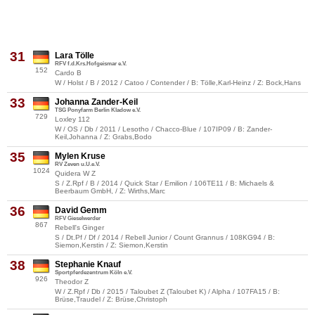
31
Lara Tölle
RFV f.d.Krs.Hofgeismar e.V.
152
Cardo B
W / Holst / B / 2012 / Catoo / Contender / B: Tölle,Karl-Heinz / Z: Bock,Hans
33
Johanna Zander-Keil
TSG Ponyfarm Berlin Kladow e.V.
729
Loxley 112
W / OS / Db / 2011 / Lesotho / Chacco-Blue / 107IP09 / B: Zander-
Keil,Johanna / Z: Grabs,Bodo
35
Mylen Kruse
RV Zeven u.U.e.V.
1024
Quidera W Z
S / Z.Rpf / B / 2014 / Quick Star / Emilion / 106TE11 / B: Michaels &
Beerbaum GmbH, / Z: Wirths,Marc
36
David Gemm
RFV Gieselwerder
867
Rebell's Ginger
S / Dt.Pf / Df / 2014 / Rebell Junior / Count Grannus / 108KG94 / B:
Siemon,Kerstin / Z: Siemon,Kerstin
38
Stephanie Knauf
Sportpferdezentrum Köln e.V.
926
Theodor Z
W / Z.Rpf / Db / 2015 / Taloubet Z (Taloubet K) / Alpha / 107FA15 / B:
Brüse,Traudel / Z: Brüse,Christoph