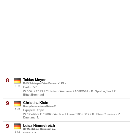
8
Tobias Meyer
RuFV Löningen-Böen-Bunnen v.1927 e.
985
Caillou 57
W / Old / 2013 / Christian / Andiamo / 108EW69 / B: Sprehe,Jan / Z:
Büter,Bernhard
9
Christina Klein
Sportpferdezentrum Köln e.V.
525
Equiped Utopia
W / KWPN / F / 2009 / Acolino / Aram / 105KS49 / B: Klein,Christina / Z:
Duurland,J.
9
Luisa Himmelreich
RV Montabaur-Horressen e.V.
642
Kannut 2