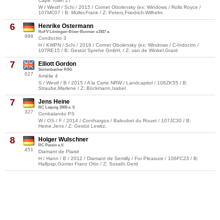
Cape Town 27
W / Westf / Schi / 2015 / Cornet Obolensky (ex: Windows / Rolls Royce /
107MC07 / B: Müller,Frank / Z: Peters,Friedrich-Wilhelm
6
Henrike Ostermann
RuFV Löningen-Böen-Bunnen v.1927 e.
998
Condoctro 3
H / KWPN / Schi / 2016 / Cornet Obolensky (ex: Windows / C-Indoctro /
107RE15 / B: Gestüt Sprehe GmbH, / Z: van de Winkel,Grard
7
Elliott Gordon
Süttenbacher RSG
027
Amélie 4
S / Westf / B / 2015 / A la Carte NRW / Landcapitol / 106ZK55 / B:
Straube,Marlene / Z: Böckmann,Isabel
7
Jens Heine
RC Leipzig 2000 e. V.
327
Conbalando PS
W / OS / F / 2014 / Conthargos / Baloubet du Rouet / 107JC30 / B:
Heine,Jens / Z: Gestüt Lewitz,
8
Holger Wulschner
RC Passin e.V.
451
Diamant de Plaisir
H / Hann / B / 2012 / Diamant de Semilly / For Pleasure / 106FC23 / B:
Halfpap,Günter Franz Otto / Z: Sosath,Gerd