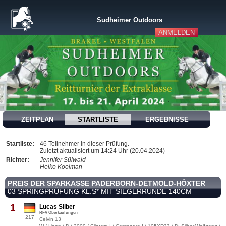
Sudheimer Outdoors
ANMELDEN
ZEITPLAN
STARTLISTE
ERGEBNISSE
Startliste:
46 Teilnehmer in dieser Prüfung.
Zuletzt aktualisiert um 14:24 Uhr (20.04.2024)
Richter:
Jennifer Sülwald
Heiko Koolman
PREIS DER SPARKASSE PADERBORN-DETMOLD-HÖXTER
03 SPRINGPRÜFUNG KL.S* MIT SIEGERRUNDE 140CM
1
Lucas Silber
RFV Oberkaufungen
217
Celvin 13