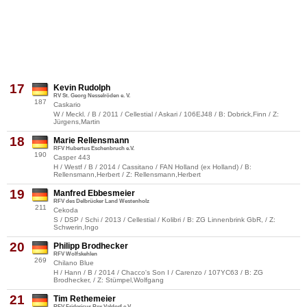
17
Kevin Rudolph
RV St. Georg Nesselröden e. V.
187
Caskario
W / Meckl. / B / 2011 / Cellestial / Askari / 106EJ48 / B: Dobrick,Finn / Z:
Jürgens,Martin
18
Marie Rellensmann
RFV Hubertus Eschenbruch e.V.
190
Casper 443
H / Westf / B / 2014 / Cassitano / FAN Holland (ex Holland) / B:
Rellensmann,Herbert / Z: Rellensmann,Herbert
19
Manfred Ebbesmeier
RFV des Delbrücker Land Westenholz
211
Cekoda
S / DSP / Schi / 2013 / Cellestial / Kolibri / B: ZG Linnenbrink GbR, / Z:
Schwerin,Ingo
20
Philipp Brodhecker
RFV Wolfskehlen
269
Chilano Blue
H / Hann / B / 2014 / Chacco's Son I / Carenzo / 107YC63 / B: ZG
Brodhecker, / Z: Stümpel,Wolfgang
21
Tim Rethemeier
RFV Fridericus Rex Valdorf e.V.