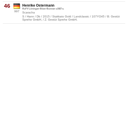
46
Henrike Ostermann
RuFV Löningen-Böen-Bunnen v.1927 e.
997
Scaracha
S / Hann / Db / 2015 / Stakkato Gold / Landclassic / 107YO45 / B: Gestüt
Sprehe GmbH, / Z: Gestüt Sprehe GmbH,