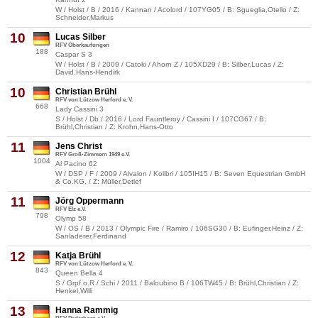
W / Holst / B / 2016 / Kannan / Acolord / 107YG05 / B: Sgueglia,Otello / Z:
Schneider,Markus
10
Lucas Silber
RFV Oberkaufungen
188
Caspar S 3
W / Holst / B / 2009 / Catoki / Ahorn Z / 105XD29 / B: Silber,Lucas / Z:
David,Hans-Hendirk
10
Christian Brühl
RFV von Lützow Herford e. V.
668
Lady Cassini 3
S / Holst / Db / 2016 / Lord Fauntleroy / Cassini I / 107CG67 / B:
Brühl,Christian / Z: Krohn,Hans-Otto
11
Jens Christ
RFV Groß-Zimmern 1949 e.V.
1004
Al Pacino 62
W / DSP / F / 2009 / Alvalon / Kolibri / 105IH15 / B: Seven Equestrian GmbH
& Co.KG, / Z: Müller,Detlef
11
Jörg Oppermann
RFV Elz e.V.
798
Olymp 58
W / OS / B / 2013 / Olympic Fire / Ramiro / 106SG30 / B: Eufinger,Heinz / Z:
Sanladerer,Ferdinand
12
Katja Brühl
RFV von Lützow Herford e. V.
843
Queen Bella 4
S / Grpf.o.R / Schi / 2011 / Baloubino B / 106TW45 / B: Brühl,Christian / Z:
Henkel,Willi
13
Hanna Rammig