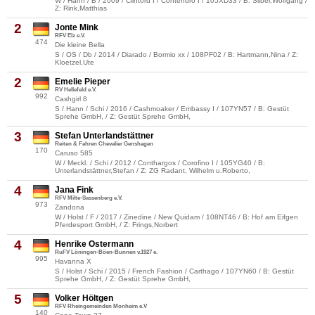
W / Hann / B / 2009 / Clintord I / Contendro I / 105XD33 / B: Silber,Wolfgang /
Z: Rink,Matthias
2
Jonte Mink
RFV Elz e.V.
474
Die kleine Bella
S / OS / Db / 2014 / Diarado / Bormio xx / 108PF02 / B: Hartmann,Nina / Z:
Kloetzel,Ute
2
Emelie Pieper
RV Hellefeld e.V.
992
Cashgirl 8
S / Hann / Schi / 2016 / Cashmoaker / Embassy I / 107YN57 / B: Gestüt
Sprehe GmbH, / Z: Gestüt Sprehe GmbH,
3
Stefan Unterlandstättner
Reiten & Fahren Chevalier Genshagen
170
Caruso 585
W / Meckl. / Schi / 2012 / Conthargos / Corofino I / 105YG40 / B:
Unterlandstättner,Stefan / Z: ZG Radant, Wilhelm u.Roberto,
4
Jana Fink
RFV Milte-Sassenberg e.V.
973
Zandona
W / Holst / F / 2017 / Zinedine / New Quidam / 108NT46 / B: Hof am Eifgen
Pferdesport GmbH, / Z: Frings,Norbert
4
Henrike Ostermann
RuFV Löningen-Böen-Bunnen v.1927 e.
995
Havanna X
S / Holst / Schi / 2015 / French Fashion / Carthago / 107YN60 / B: Gestüt
Sprehe GmbH, / Z: Gestüt Sprehe GmbH,
5
Volker Höltgen
RFV Rheingemeinden Monheim e.V
140