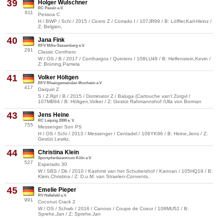
39
Holger Wulschner
RC Passin e.V.
811
Pessoa C
H / BWP / Schi / 2015 / Cicero Z / Corrado I / 107JR99 / B: Löffler,Karl-Heinz /
Z: Belgien,
40
Jana Fink
RFV Milte-Sassenberg e.V.
291
Classic Conthero
W / OS / B / 2017 / Conthargos / Quintero / 108LU48 / B: Helfenstein,Kevin /
Z: Brüning,Pamela
41
Volker Höltgen
RFV Rheingemeinden Monheim e.V
417
Daiquiri Z
S / Z.Rpf / B / 2015 / Dominator Z / Baluga (Cartouche van't Zorgvl /
107MB84 / B: Höltgen,Volker / Z: Gestüt Rahmannshof /Ulla von Borman
43
Jens Heine
RC Leipzig 2000 e. V.
755
Messenger Son PS
H / OS / Schi / 2013 / Messenger / Centadel / 106YK96 / B: Heine,Jens / Z:
Gestüt Lewitz,
44
Christina Klein
Sportpferdezentrum Köln e.V.
527
Esperado 30
W / SBS / Db / 2010 / Kashmir van het Schuttershof / Kannan / 105HQ19 / B:
Klein,Christina / Z: D.u.M. van Straelen-Convents,
45
Emelie Pieper
RV Hellefeld e.V.
991
Coconut Crack 2
W / OS / Schwb / 2016 / Canoso / Coupe de Coeur / 108MU52 / B:
Sprehe,Jan / Z: Sprehe,Jan