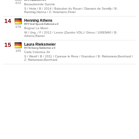
RFV Paderborn e.V.
072
Bezaubernde Gynnie
S / Holst / B / 2014 / Baloubet du Rouet / Diamant de Semilly / B:
Rammig,Hanna / Z: Huismann,Peter
14
Henning Athens
RFV Graf Sporck Delbrück e.V.
079
Bognar Le Moon
W / Ung. / F / 2012 / Levon (Zandor VDL) / Ginus / 106EM40 / B:
Athens,Rainer
15
Laura Rieksmeier
RV St.Georg Salzkotten e.V.
155
Carla Columna 34
S / Westf / B / 2011 / Caresse le Reve / Grandeur / B: Rieksmeier,Bernhard /
Z: Rieksmeier,Bernhard