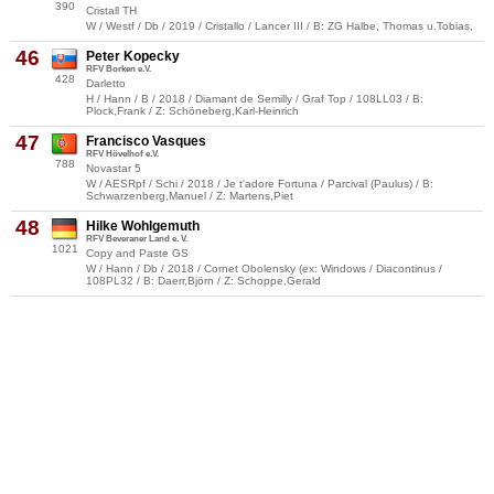
390
Cristall TH
W / Westf / Db / 2019 / Cristallo / Lancer III / B: ZG Halbe, Thomas u.Tobias,
46
Peter Kopecky
RFV Borken e.V.
428
Darletto
H / Hann / B / 2018 / Diamant de Semilly / Graf Top / 108LL03 / B:
Plock,Frank / Z: Schöneberg,Karl-Heinrich
47
Francisco Vasques
RFV Hövelhof e.V.
788
Novastar 5
W / AESRpf / Schi / 2018 / Je t'adore Fortuna / Parcival (Paulus) / B:
Schwarzenberg,Manuel / Z: Martens,Piet
48
Hilke Wohlgemuth
RFV Beveraner Land e. V.
1021
Copy and Paste GS
W / Hann / Db / 2018 / Cornet Obolensky (ex: Windows / Diacontinus /
108PL32 / B: Daerr,Björn / Z: Schoppe,Gerald