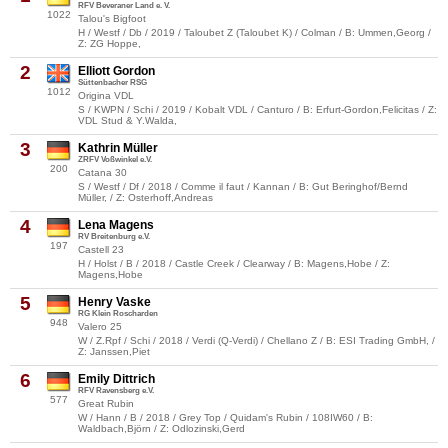
RFV Beveraner Land e. V.
1022
Talou's Bigfoot
H / Westf / Db / 2019 / Taloubet Z (Taloubet K) / Colman / B: Ummen,Georg /
Z: ZG Hoppe,
2
Elliott Gordon
Süttenbacher RSG
1012
Origina VDL
S / KWPN / Schi / 2019 / Kobalt VDL / Canturo / B: Erfurt-Gordon,Felicitas / Z:
VDL Stud & Y.Walda,
3
Kathrin Müller
ZRFV Voßwinkel e.V.
200
Catana 30
S / Westf / Df / 2018 / Comme il faut / Kannan / B: Gut Beringhof/Bernd
Müller, / Z: Osterhoff,Andreas
4
Lena Magens
RV Breitenburg e.V.
197
Castell 23
H / Holst / B / 2018 / Castle Creek / Clearway / B: Magens,Hobe / Z:
Magens,Hobe
5
Henry Vaske
RG Klein Roscharden
948
Valero 25
W / Z.Rpf / Schi / 2018 / Verdi (Q-Verdi) / Chellano Z / B: ESI Trading GmbH, /
Z: Janssen,Piet
6
Emily Dittrich
RFV Ravensberg e.V.
577
Great Rubin
W / Hann / B / 2018 / Grey Top / Quidam's Rubin / 108IW60 / B:
Waldbach,Björn / Z: Odlozinski,Gerd