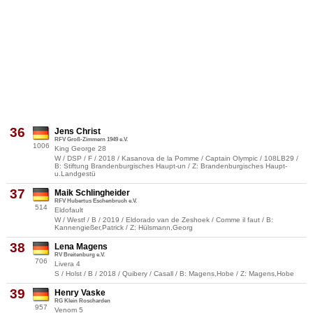
36
Jens Christ
RFV Groß-Zimmern 1949 e.V.
1006
King George 28
W / DSP / F / 2018 / Kasanova de la Pomme / Captain Olympic / 108LB29 /
B: Stiftung Brandenburgisches Haupt-un / Z: Brandenburgisches Haupt-
u.Landgestü
37
Maik Schlingheider
RFV Hubertus Eschenbruch e.V.
514
Eldofault
W / Westf / B / 2019 / Eldorado van de Zeshoek / Comme il faut / B:
Kannengießer,Patrick / Z: Hülsmann,Georg
38
Lena Magens
RV Breitenburg e.V.
706
Livera 4
S / Holst / B / 2018 / Quibery / Casall / B: Magens,Hobe / Z: Magens,Hobe
39
Henry Vaske
RG Klein Roscharden
957
Venom 5