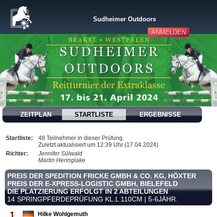
Sudheimer Outdoors
ANMELDEN
ZEITPLAN
STARTLISTE
ERGEBNISSE
Startliste:
48 Teilnehmer in dieser Prüfung.
Zuletzt aktualisiert um 12:39 Uhr (17.04.2024)
Richter:
Jennifer Sülwald
Martin Heringlake
PREIS DER SPEDITION FRICKE GMBH & CO. KG, HÖXTER
PREIS DER E-XPRESS-LOGISTIC GMBH, BIELEFELD
DIE PLATZIERUNG ERFOLGT IN 2 ABTEILUNGEN
14 SPRINGPFERDEPRÜFUNG KL.L 110CM | 5-6JÄHR.
1
Hilke Wohlgemuth