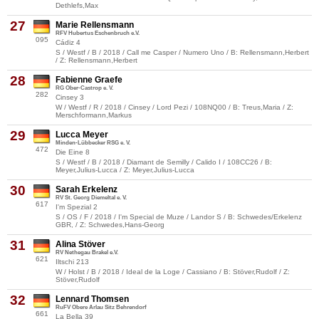
Dethlefs,Max
27
Marie Rellensmann
RFV Hubertus Eschenbruch e.V.
095
Cádiz 4
S / Westf / B / 2018 / Call me Casper / Numero Uno / B: Rellensmann,Herbert
/ Z: Rellensmann,Herbert
28
Fabienne Graefe
RG Ober-Castrop e. V.
282
Cinsey 3
W / Westf / R / 2018 / Cinsey / Lord Pezi / 108NQ00 / B: Treus,Maria / Z:
Merschformann,Markus
29
Lucca Meyer
Minden-Lübbecker RSG e. V.
472
Die Eine 8
S / Westf / B / 2018 / Diamant de Semilly / Calido I / 108CC26 / B:
Meyer,Julius-Lucca / Z: Meyer,Julius-Lucca
30
Sarah Erkelenz
RV St. Georg Diemeltal e. V.
617
I'm Spezial 2
S / OS / F / 2018 / I'm Special de Muze / Landor S / B: Schwedes/Erkelenz
GBR, / Z: Schwedes,Hans-Georg
31
Alina Stöver
RV Nethegau Brakel e.V.
621
Iltschi 213
W / Holst / B / 2018 / Ideal de la Loge / Cassiano / B: Stöver,Rudolf / Z:
Stöver,Rudolf
32
Lennard Thomsen
RuFV Obere Arlau Sitz Behrendorf
661
La Bella 39