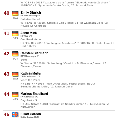
W / OS / B / 2018 / Vagabond de la Pomme / Eldorado van de Zeshoek /
108RO85 / B: Sportpferde Vaske GmbH, / Z: Schrand,Alwin
40
Emily Dittrich
RFV Ravensberg e.V.
874
Sabatino Rebel
W / Hann / B / 2018 / Stakkato Gold / Rebel Z I / B: Waldbach,Björn / Z:
Rowold,Dr. Christoph
41
Jonte Mink
RFV Elz e.V.
325
Con Road Verde
H / OS / Db / 2018 / Conthargos / Amadeus Z / 108CP46 / B: Grühn,Lena / Z:
Grühn,Dieter
42
Carsten Biermann
RFV Nienburg e. V.
904
Stirni
W / Hann / B / 2018 / Stolzenberg / Cassini I / B: Biermann,Carsten / Z:
Biermann,Carsten
43
Kathrin Müller
ZRFV Voßwinkel e.V.
962
Vince the Prince
H / Z.Rpf / F / 2018 / Vigo D'Arsouilles / Flipper D'Elle / B: Gut
Beringhof/Bernd Müller, / Z: Janssen,Daniel
44
Markus Engelhard
RV Altenautal e.V.
415
Dagobert K 3
H / OS / Schwb / 2018 / Diamant de Semilly / Clinton / B: Kurz,Jürgen / Z:
Kurz,Jürgen
45
Elliott Gordon
Süttenbacher RSG