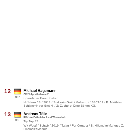
12
Michael Hagemann
ZRFV Appelhülsen e.V.
896
Spreefeuer Dree Boeken
H / Hann / B / 2018 / Stakkato Gold / Vulkano / 108CA62 / B: Matthias
Schlamminger GmbH, / Z: Zuchthof Dree Böken KG,
13
Andreas Tölle
RFV des Delbrücker Land Westenholz
930
Tip Top 37
W / Westf / Schwb / 2019 / Talan / For Contest / B: Hillemeier,Markus / Z:
Hillemeier,Markus