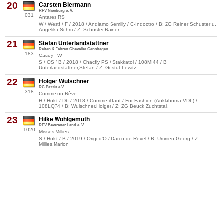
20
Carsten Biermann
RFV Nienburg e. V.
031
Antares RS
W / Westf / F / 2018 / Andiamo Semilly / C-Indoctro / B: ZG Reiner Schuster u.
Angelika Schm / Z: Schuster,Rainer
21
Stefan Unterlandstättner
Reiten & Fahren Chevalier Genshagen
183
Casey TW
S / OS / B / 2018 / Chacfly PS / Stakkatol / 108MI44 / B:
Unterlandstättner,Stefan / Z: Gestüt Lewitz,
22
Holger Wulschner
RC Passin e.V.
318
Comme un Rêve
H / Holst / Db / 2018 / Comme il faut / For Fashion (Anklahoma VDL) /
108LQ74 / B: Wulschner,Holger / Z: ZG Beuck Zuchtstall,
23
Hilke Wohlgemuth
RFV Beveraner Land e. V.
1020
Misses Millies
S / Holst / B / 2019 / Origi d'O / Darco de Revel / B: Ummen,Georg / Z:
Millies,Marion