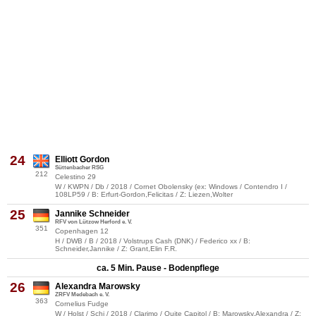
24
Elliott Gordon
Süttenbacher RSG
212
Celestino 29
W / KWPN / Db / 2018 / Cornet Obolensky (ex: Windows / Contendro I /
108LP59 / B: Erfurt-Gordon,Felicitas / Z: Liezen,Wolter
25
Jannike Schneider
RFV von Lützow Herford e. V.
351
Copenhagen 12
H / DWB / B / 2018 / Volstrups Cash (DNK) / Federico xx / B:
Schneider,Jannike / Z: Grant,Elin F.R.
ca. 5 Min. Pause - Bodenpflege
26
Alexandra Marowsky
ZRFV Medebach e. V.
363
Cornelius Fudge
W / Holst / Schi / 2018 / Clarimo / Quite Capitol / B: Marowsky,Alexandra / Z: