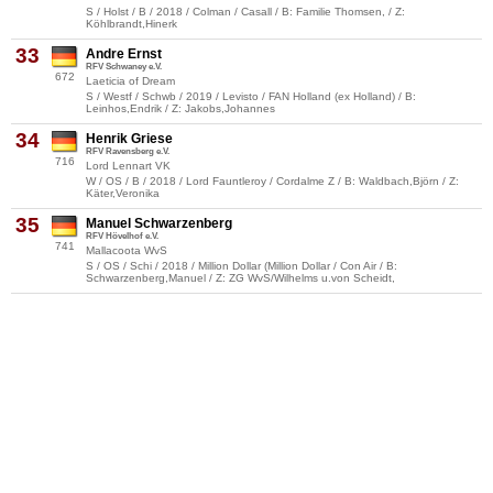
S / Holst / B / 2018 / Colman / Casall / B: Familie Thomsen, / Z:
Köhlbrandt,Hinerk
33
Andre Ernst
RFV Schwaney e.V.
672
Laeticia of Dream
S / Westf / Schwb / 2019 / Levisto / FAN Holland (ex Holland) / B:
Leinhos,Endrik / Z: Jakobs,Johannes
34
Henrik Griese
RFV Ravensberg e.V.
716
Lord Lennart VK
W / OS / B / 2018 / Lord Fauntleroy / Cordalme Z / B: Waldbach,Björn / Z:
Käter,Veronika
35
Manuel Schwarzenberg
RFV Hövelhof e.V.
741
Mallacoota WvS
S / OS / Schi / 2018 / Million Dollar (Million Dollar / Con Air / B:
Schwarzenberg,Manuel / Z: ZG WvS/Wilhelms u.von Scheidt,