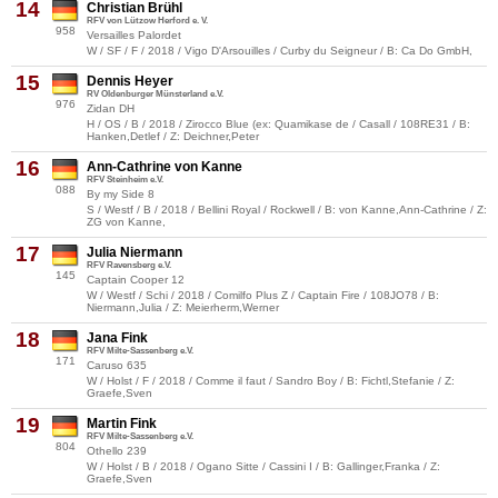
14
Christian Brühl
RFV von Lützow Herford e. V.
958
Versailles Palordet
W / SF / F / 2018 / Vigo D'Arsouilles / Curby du Seigneur / B: Ca Do GmbH,
15
Dennis Heyer
RV Oldenburger Münsterland e.V.
976
Zidan DH
H / OS / B / 2018 / Zirocco Blue (ex: Quamikase de / Casall / 108RE31 / B:
Hanken,Detlef / Z: Deichner,Peter
16
Ann-Cathrine von Kanne
RFV Steinheim e.V.
088
By my Side 8
S / Westf / B / 2018 / Bellini Royal / Rockwell / B: von Kanne,Ann-Cathrine / Z:
ZG von Kanne,
17
Julia Niermann
RFV Ravensberg e.V.
145
Captain Cooper 12
W / Westf / Schi / 2018 / Comilfo Plus Z / Captain Fire / 108JO78 / B:
Niermann,Julia / Z: Meierherm,Werner
18
Jana Fink
RFV Milte-Sassenberg e.V.
171
Caruso 635
W / Holst / F / 2018 / Comme il faut / Sandro Boy / B: Fichtl,Stefanie / Z:
Graefe,Sven
19
Martin Fink
RFV Milte-Sassenberg e.V.
804
Othello 239
W / Holst / B / 2018 / Ogano Sitte / Cassini I / B: Gallinger,Franka / Z:
Graefe,Sven