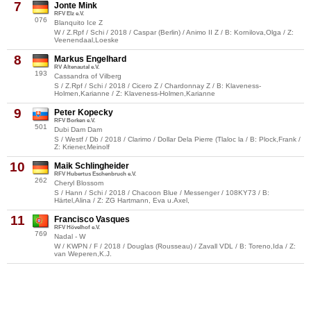
7
Jonte Mink
RFV Elz e.V.
076
Blanquito Ice Z
W / Z.Rpf / Schi / 2018 / Caspar (Berlin) / Animo II Z / B: Kornilova,Olga / Z:
Veenendaal,Loeske
8
Markus Engelhard
RV Altenautal e.V.
193
Cassandra of Vilberg
S / Z.Rpf / Schi / 2018 / Cicero Z / Chardonnay Z / B: Klaveness-
Holmen,Karianne / Z: Klaveness-Holmen,Karianne
9
Peter Kopecky
RFV Borken e.V.
501
Dubi Dam Dam
S / Westf / Db / 2018 / Clarimo / Dollar Dela Pierre (Tlaloc la / B: Plock,Frank /
Z: Kriener,Meinolf
10
Maik Schlingheider
RFV Hubertus Eschenbruch e.V.
262
Cheryl Blossom
S / Hann / Schi / 2018 / Chacoon Blue / Messenger / 108KY73 / B:
Härtel,Alina / Z: ZG Hartmann, Eva u.Axel,
11
Francisco Vasques
RFV Hövelhof e.V.
769
Nadal - W
W / KWPN / F / 2018 / Douglas (Rousseau) / Zavall VDL / B: Toreno,Ida / Z:
van Weperen,K.J.