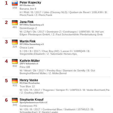
1
Peter Kopecky
RFV Borken e.V.
058
Banana Joe 6
H / Rhld / B / 2017 / Uriko (Clooney NLD) / Quidam de Revel / 108LK99 / B:
Plock,Frank / Z: Plock,Frank
2
Jana Fink
RFV Milte-Sassenberg e.V.
481
Dominthargo Z
W / Z.Rpf / Db / 2017 / Dominator Z / Conthargos / 108NT48 / B: Hof am
Eifgen Pferdesport GmbH, / Z: Paul Schockemöhle Pferdehaltung Gmb
3
Martin Fink
RFV Milte-Sassenberg e.V.
226
Chaca Lara
S / OS / B / 2017 / Chac Boy (H2) / Lancer II / 108RQ49 / B:
Stegemöller,Elisabeth / Z: Tailormade Horses Aps,
4
Kathrin Müller
ZRFV Voßwinkel e.V.
832
Prinz GB
W / Westf / Db / 2017 / Presley Boy / Diamant de Semilly / B: Gut
Beringhof/Bernd Müller, / Z: Müller,Bernd
5
Henry Vaske
RG Klein Roscharden
933
True Blue 12
W / OS / R / 2017 / Thagoras / Semper Fi / 108FD13 / B: Vaske-Burchard,Pia
/ Z: Ovelhey,Wilhelm
6
Stephanie Knauf
Sportpferdezentrum Köln e.V.
340
Continezzo PS
W / OS / B / 2017 / Continental Blue / Stakkatol / 107WU12 / B:
Schneider,Karl / Z: Gestüt Lewitz,