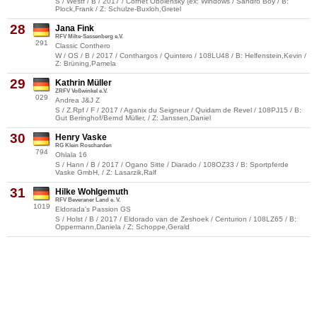
S / Westf / B / 2017 / Cornet Obolensky (ex: Windows / Sandro Boy / B:
Plock,Frank / Z: Schulze-Buxloh,Gretel
28
Jana Fink
RFV Milte-Sassenberg e.V.
291
Classic Conthero
W / OS / B / 2017 / Conthargos / Quintero / 108LU48 / B: Helfenstein,Kevin /
Z: Brüning,Pamela
29
Kathrin Müller
ZRFV Voßwinkel e.V.
029
Andrea J&J Z
S / Z.Rpf / F / 2017 / Aganix du Seigneur / Quidam de Revel / 108PJ15 / B:
Gut Beringhof/Bernd Müller, / Z: Janssen,Daniel
30
Henry Vaske
RG Klein Roscharden
794
Ohlala 16
S / Hann / B / 2017 / Ogano Sitte / Diarado / 108OZ33 / B: Sportpferde
Vaske GmbH, / Z: Lasarzik,Ralf
31
Hilke Wohlgemuth
RFV Beveraner Land e. V.
1019
Eldorada's Passion GS
S / Holst / B / 2017 / Eldorado van de Zeshoek / Centurion / 108LZ65 / B:
Oppermann,Daniela / Z: Schoppe,Gerald