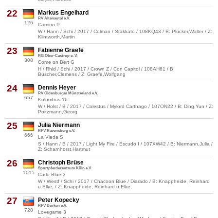
22
Markus Engelhard
RV Altenautal e.V.
126
Camino P
W / Hann / Schi / 2017 / Colman / Stakkato / 108KQ43 / B: Plücker,Walter / Z:
Klintworth,Martin
23
Fabienne Graefe
RG Ober-Castrop e. V.
308
Come on Bert G
H / Rhld / Schi / 2017 / Crown Z / Con Capitol / 108AH61 / B:
Büscher,Clemens / Z: Graefe,Wolfgang
24
Dennis Heyer
RV Oldenburger Münsterland e.V.
657
Kolumbus 16
W / Holst / B / 2017 / Colestus / Mylord Carthago / 107ON22 / B: Ding,Yun / Z:
Poitzmann,Georg
25
Julia Niermann
RFV Ravensberg e.V.
666
La Vieda S
S / Hann / B / 2017 / Light My Fire / Escudo I / 107XW42 / B: Niermann,Julia /
Z: Scharnhorst,Hartmut
26
Christoph Brüse
Sportpferdezentrum Köln e.V.
1015
Carlo Blue 3
W / Westf / Schi / 2017 / Chacoon Blue / Diarado / B: Knappheide, Reinhard
u.Elke, / Z: Knappheide, Reinhard u.Elke,
27
Peter Kopecky
RFV Borken e.V.
728
Lovegame 3