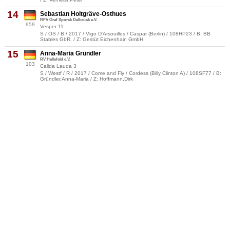
14
Sebastian Holtgräve-Osthues
RFV Graf Sporck Delbrück e.V.
959
Vesper 11
S / OS / B / 2017 / Vigo D'Arsouilles / Caspar (Berlin) / 108HP23 / B: BB
Stables GbR, / Z: Gestüt Eichenhain GmbH,
15
Anna-Maria Gründler
RV Hellefeld e.V.
103
Calida Lauda 3
S / Westf / R / 2017 / Come and Fly / Cordess (Billy Clinton A) / 108SF77 / B:
Gründler,Anna-Maria / Z: Hoffmann,Dirk