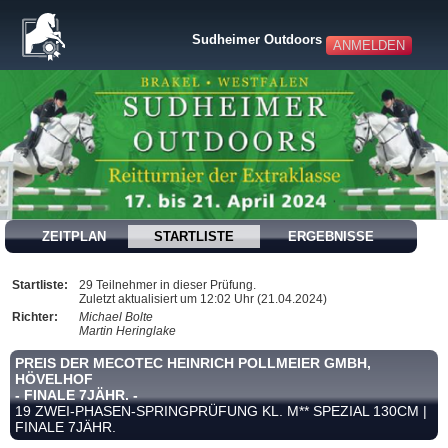
Sudheimer Outdoors
ANMELDEN
ZEITPLAN
STARTLISTE
ERGEBNISSE
Startliste:
29 Teilnehmer in dieser Prüfung.
Zuletzt aktualisiert um 12:02 Uhr (21.04.2024)
Richter:
Michael Bolte
Martin Heringlake
PREIS DER MECOTEC HEINRICH POLLMEIER GMBH,
HÖVELHOF
- FINALE 7JÄHR. -
19 ZWEI-PHASEN-SPRINGPRÜFUNG KL. M** SPEZIAL 130CM |
FINALE 7JÄHR.