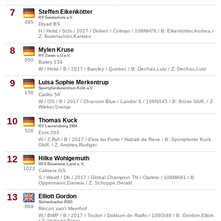
7
Steffen Eikenkötter
RV Geisterholz e.V.
495
Dryad BS
H / Holst / Schi / 2017 / Dinken / Colman / 108NH78 / B: Eikenkötter,Andrea /
Z: Butenschön,Karsten
8
Mylen Kruse
RV Zeven u.U.e.V.
050
Bailey 134
W / Holst / B / 2017 / Barcley / Quebec / B: Dechau,Lutz / Z: Dechau,Lutz
9
Luisa Sophie Merkentrup
Sportpferdezentrum Köln e.V.
158
Carlito 56
W / OS / B / 2017 / Chacoon Blue / Landor S / 108NX45 / B: Brüse GbR, / Z:
Wieker,Svenja
10
Thomas Kuck
RV Laurensberg 1924
526
Eros 203
W / Z.Rpf / B / 2017 / Elvis ter Putte / Nabab de Reve / B: Sportpferde Kuck
GbR, / Z: Andries,Rudiger
12
Hilke Wohlgemuth
RFV Beveraner Land e. V.
1023
Calisera GS
S / Westf / Db / 2017 / Global Champion TN / Clarimo / 108MA81 / B:
Oppermann,Daniela / Z: Schoppe,Gerald
13
Elliott Gordon
Süttenbacher RSG
869
Rincon van't Meerhof
W / BWP / B / 2017 / Toulon / Dokkum de Rialfo / 108GI46 / B: Gordon,Elliott
/ Z: Verhelst,Peter