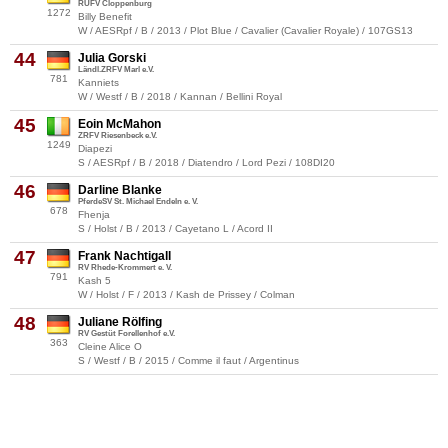
RUFV Cloppenburg
1272
Billy Benefit
W / AESRpf / B / 2013 / Plot Blue / Cavalier (Cavalier Royale) / 107GS13
44
Julia Gorski
Ländl.ZRFV Marl e.V.
781
Kanniets
W / Westf / B / 2018 / Kannan / Bellini Royal
45
Eoin McMahon
ZRFV Riesenbeck e.V.
1249
Diapezi
S / AESRpf / B / 2018 / Diatendro / Lord Pezi / 108DI20
46
Darline Blanke
PferdeSV St. Michael Endeln e. V.
678
Fhenja
S / Holst / B / 2013 / Cayetano L / Acord II
47
Frank Nachtigall
RV Rhede-Krommert e. V.
791
Kash 5
W / Holst / F / 2013 / Kash de Prissey / Colman
48
Juliane Rölfing
RV Gestüt Forellenhof e.V.
363
Cleine Alice O
S / Westf / B / 2015 / Comme il faut / Argentinus