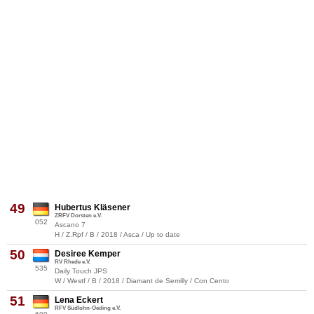
49
Hubertus Kläsener
ZRFV Dorsten e.V.
052
Ascano 7
H / Z.Rpf / B / 2018 / Asca / Up to date
50
Desiree Kemper
RV Rhede e.V.
535
Daily Touch JPS
W / Westf / B / 2018 / Diamant de Semilly / Con Cento
51
Lena Eckert
RFV Südlohn-Oeding e.V.