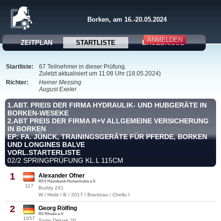
Borken, am 16.-20.05.2024
ANMELDEN
ZEITPLAN
STARTLISTE
ERGEBNISSE
Startliste:
67 Teilnehmer in dieser Prüfung.
Zuletzt aktualisiert um 11:08 Uhr (18.05.2024)
Richter:
Heiner Messing
August Exeler
1.ABT. PREIS DER FIRMA HYDRAULIK- UND HUBGERÄTE IN
BORKEN-WESEKE
2.ABT PREIS DER FIRMA R+V ALLGEMEINE VERSICHERUNG
IN BORKEN
EP: FA. JÜNCK, TRAININGSGERÄTE FÜR PFERDE, BORKEN
UND LONGINES BALVE
VORL.STARTERLISTE
02/2 SPRINGPRÜFUNG KL.L 115CM
1
Alexander Ofner
RFV Havixbeck-Hohenholte e.V.
117
Buddy 241
W / Holst / B / 2017 / Brantzau / Chello I
2
Georg Rölfing
RV Rhede e.V.
1057
Samy Deluxe 20