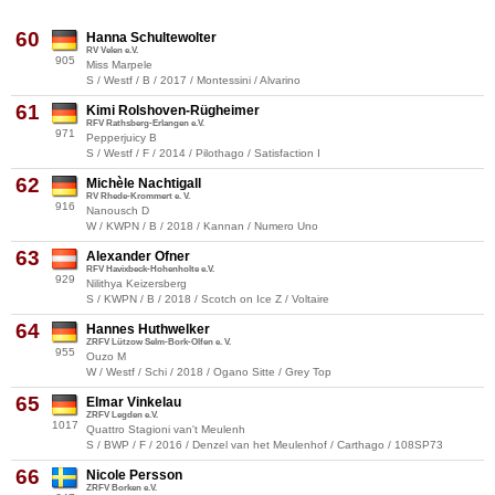
60
Hanna Schultewolter
RV Velen e.V.
905
Miss Marpele
S / Westf / B / 2017 / Montessini / Alvarino
61
Kimi Rolshoven-Rügheimer
RFV Rathsberg-Erlangen e.V.
971
Pepperjuicy B
S / Westf / F / 2014 / Pilothago / Satisfaction I
62
Michèle Nachtigall
RV Rhede-Krommert e. V.
916
Nanousch D
W / KWPN / B / 2018 / Kannan / Numero Uno
63
Alexander Ofner
RFV Havixbeck-Hohenholte e.V.
929
Nilithya Keizersberg
S / KWPN / B / 2018 / Scotch on Ice Z / Voltaire
64
Hannes Huthwelker
ZRFV Lützow Selm-Bork-Olfen e. V.
955
Ouzo M
W / Westf / Schi / 2018 / Ogano Sitte / Grey Top
65
Elmar Vinkelau
ZRFV Legden e.V.
1017
Quattro Stagioni van't Meulenh
S / BWP / F / 2016 / Denzel van het Meulenhof / Carthago / 108SP73
66
Nicole Persson
ZRFV Borken e.V.