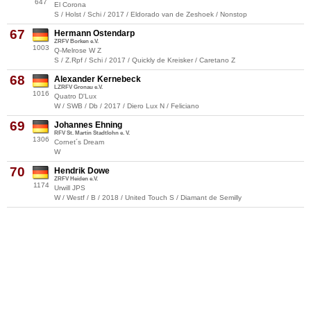
647
El Corona
S / Holst / Schi / 2017 / Eldorado van de Zeshoek / Nonstop
67
Hermann Ostendarp
ZRFV Borken e.V.
1003
Q-Melrose W Z
S / Z.Rpf / Schi / 2017 / Quickly de Kreisker / Caretano Z
68
Alexander Kernebeck
LZRFV Gronau e.V.
1016
Quatro D'Lux
W / SWB / Db / 2017 / Diero Lux N / Feliciano
69
Johannes Ehning
RFV St. Martin Stadtlohn e. V.
1306
Cornet´s Dream
W
70
Hendrik Dowe
ZRFV Heiden e.V.
1174
Urwill JPS
W / Westf / B / 2018 / United Touch S / Diamant de Semilly