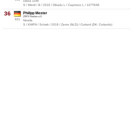
Diana 1186
S / Westf / B / 2016 / Dibadu L / Cayetano L / 107TK86
36
Philipp Mester
ZRFV Heiden e.V.
931
Ninella
S / KWPN / Schwb / 2018 / Zento (NLD) / Corland (DK: Corlando)