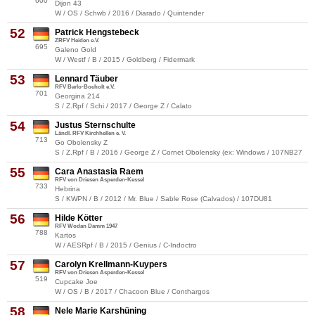
600
Dijon 43
W / OS / Schwb / 2016 / Diarado / Quintender
52
Patrick Hengstebeck
ZRFV Heiden e.V.
695
Galeno Gold
W / Westf / B / 2015 / Goldberg / Fidermark
53
Lennard Täuber
RFV Barlo-Bocholt e.V.
701
Georgina 214
S / Z.Rpf / Schi / 2017 / George Z / Calato
54
Justus Sternschulte
Ländl. RFV Kirchhellen e. V.
713
Go Obolensky Z
S / Z.Rpf / B / 2016 / George Z / Cornet Obolensky (ex: Windows / 107NB27
55
Cara Anastasia Raem
RFV von Driesen Asperden-Kessel
733
Hebrina
S / KWPN / B / 2012 / Mr. Blue / Sable Rose (Calvados) / 107DU81
56
Hilde Kötter
RFV Wodan Damm 1947
788
Kartos
W / AESRpf / B / 2015 / Genius / C-Indoctro
57
Carolyn Krellmann-Kuypers
RFV von Driesen Asperden-Kessel
519
Cupcake Joe
W / OS / B / 2017 / Chacoon Blue / Conthargos
58
Nele Marie Karshüning