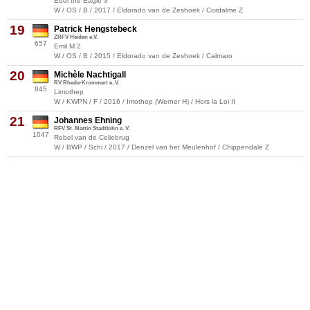
Eddi the Eagle 3
W / OS / B / 2017 / Eldorado van de Zeshoek / Cordalme Z
19
Patrick Hengstebeck
ZRFV Heiden e.V.
657
Emil M 2
W / OS / B / 2015 / Eldorado van de Zeshoek / Calmaro
20
Michèle Nachtigall
RV Rhede-Krommert e. V.
845
Limothep
W / KWPN / F / 2016 / Imothep (Werner H) / Hors la Loi II
21
Johannes Ehning
RFV St. Martin Stadtlohn e. V.
1047
Rebel van de Celiebrug
W / BWP / Schi / 2017 / Denzel van het Meulenhof / Chippendale Z