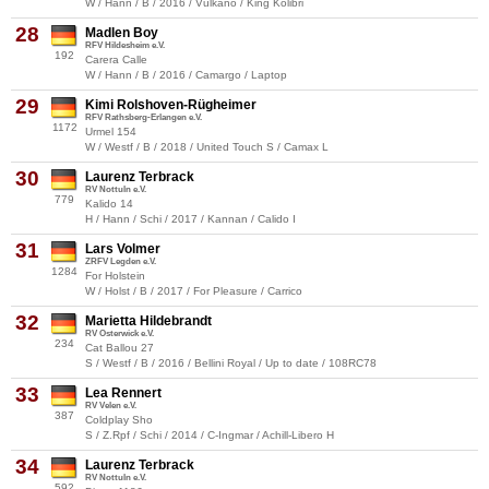
W / Hann / B / 2016 / Vulkano / King Kolibri
28
Madlen Boy
RFV Hildesheim e.V.
192
Carera Calle
W / Hann / B / 2016 / Camargo / Laptop
29
Kimi Rolshoven-Rügheimer
RFV Rathsberg-Erlangen e.V.
1172
Urmel 154
W / Westf / B / 2018 / United Touch S / Camax L
30
Laurenz Terbrack
RV Nottuln e.V.
779
Kalido 14
H / Hann / Schi / 2017 / Kannan / Calido I
31
Lars Volmer
ZRFV Legden e.V.
1284
For Holstein
W / Holst / B / 2017 / For Pleasure / Carrico
32
Marietta Hildebrandt
RV Osterwick e.V.
234
Cat Ballou 27
S / Westf / B / 2016 / Bellini Royal / Up to date / 108RC78
33
Lea Rennert
RV Velen e.V.
387
Coldplay Sho
S / Z.Rpf / Schi / 2014 / C-Ingmar / Achill-Libero H
34
Laurenz Terbrack
RV Nottuln e.V.
592