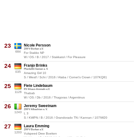
23
Nicole Persson
ZRFV Borken e.V.
684
For Stakko NP
W / OS / B / 2017 / Stakkatol / For Pleasure
24
Franjo Brinks
PferdeSG Gemen e. V.
035
Amazing Girl 10
S / Westf / Schi / 2016 / Alaba / Cornet's Crown / 107KQ81
25
Fiete Lindebaum
RV Ahaus-Ammeln e.V.
1126
Thabab
W / OS / Db / 2016 / Thagoras / Argentinus
26
Jeremy Sweetnam
ZRFV Albachten e. V.
1243
L 3
S / KWPN / B / 2016 / Grandorado TN / Kannan / 107IW20
27
Laura Emming
ZRFV Borken e.V.
1203
Vulspeed Dree Boeken