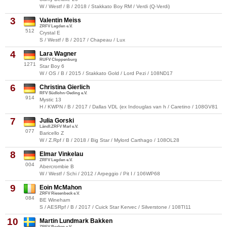
W / Westf / B / 2018 / Stakkato Boy RM / Verdi (Q-Verdi)
3
Valentin Meiss
ZRFV Legden e.V.
512
Crystal E
S / Westf / B / 2017 / Chapeau / Lux
4
Lara Wagner
RUFV Cloppenburg
1271
Star Boy 6
W / OS / B / 2015 / Stakkato Gold / Lord Pezi / 108ND17
6
Christina Gierlich
RFV Südlohn-Oeding e.V.
914
Mystic 13
H / KWPN / B / 2017 / Dallas VDL (ex Indouglas van h / Caretino / 108GV81
7
Julia Gorski
Ländl.ZRFV Marl e.V.
077
Baricello Z
W / Z.Rpf / B / 2018 / Big Star / Mylord Carthago / 108OL28
8
Elmar Vinkelau
ZRFV Legden e.V.
004
Abercrombie B
W / Westf / Schi / 2012 / Arpeggio / Pit I / 106WP68
9
Eoin McMahon
ZRFV Riesenbeck e.V.
084
BE Wineham
S / AESRpf / B / 2017 / Cuick Star Kervec / Silverstone / 108TI11
10
Martin Lundmark Bakken
ZRFV Borken e.V.