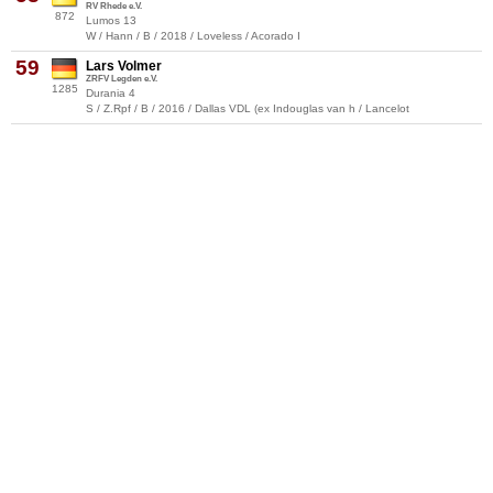
RV Rhede e.V.
872
Lumos 13
W / Hann / B / 2018 / Loveless / Acorado I
59
Lars Volmer
ZRFV Legden e.V.
1285
Durania 4
S / Z.Rpf / B / 2016 / Dallas VDL (ex Indouglas van h / Lancelot