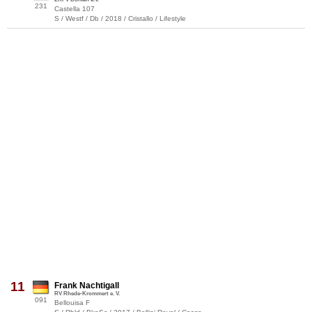
231
Castella 107
S / Westf / Db / 2018 / Cristallo / Lifestyle
11
Frank Nachtigall
RV Rhede-Krommert e. V.
091
Bellouisa F