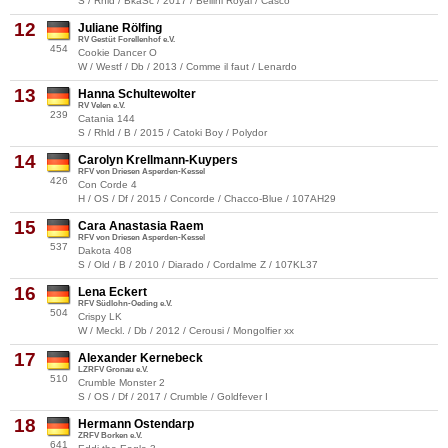
S / Rhld / BkaSc / 2017 / Bellini Royal / Casco
12
Juliane Rölfing
RV Gestüt Forellenhof e.V.
454
Cookie Dancer O
W / Westf / Db / 2013 / Comme il faut / Lenardo
13
Hanna Schultewolter
RV Velen e.V.
239
Catania 144
S / Rhld / B / 2015 / Catoki Boy / Polydor
14
Carolyn Krellmann-Kuypers
RFV von Driesen Asperden-Kessel
426
Con Corde 4
H / OS / Df / 2015 / Concorde / Chacco-Blue / 107AH29
15
Cara Anastasia Raem
RFV von Driesen Asperden-Kessel
537
Dakota 408
S / Old / B / 2010 / Diarado / Cordalme Z / 107KL37
16
Lena Eckert
RFV Südlohn-Oeding e.V.
504
Crispy LK
W / Meckl. / Db / 2012 / Cerousi / Mongolfier xx
17
Alexander Kernebeck
LZRFV Gronau e.V.
510
Crumble Monster 2
S / OS / Df / 2017 / Crumble / Goldfever I
18
Hermann Ostendarp
ZRFV Borken e.V.
641