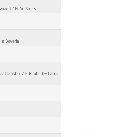
ypaert / N: An Smits
 la Boverie
raaf Janshof / P: Kimberley Lacus