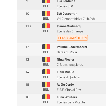
9
Eva Fontaine
BEL
Ecuries SLV
10
Zoé Despontin
BEL
Val Clemont Kid\'s Club Asbl
( 11 )
Joanne Walmacq
BEL
Ecurie des Champs
HORS COMPÉTITION
12
Pauline Radermecker
BEL
Haras du Roua
13
Nina Plovier
BEL
C.E. des Jonquieres
14
Clem Ruelle
BEL
Ecurie du Jolibois
15
Adèle Cordy
BEL
E.S.E. Cheval Roy
16
Luna Wouters
BEL
Ecuries de la Picaute