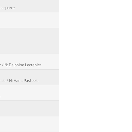
 Lequarre
 / N: Delphine Lecrenier
hals / N: Hans Pasteels
n