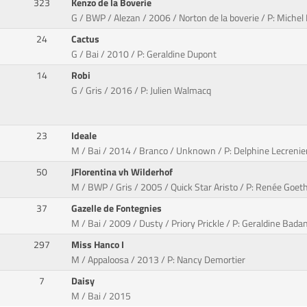
323
Kenzo de la Boverie
G / BWP / Alezan / 2006 / Norton de la boverie / P: Michel
24
Cactus
G / Bai / 2010 / P: Geraldine Dupont
14
Robi
G / Gris / 2016 / P: Julien Walmacq
23
Ideale
M / Bai / 2014 / Branco / Unknown / P: Delphine Lecrenier
50
JFlorentina vh Wilderhof
M / BWP / Gris / 2005 / Quick Star Aristo / P: Renée Goet
37
Gazelle de Fontegnies
M / Bai / 2009 / Dusty / Priory Prickle / P: Geraldine Bada
297
Miss Hanco I
M / Appaloosa / 2013 / P: Nancy Demortier
7
Daisy
M / Bai / 2015