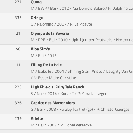
277
Quota
M / BWP / Bai / 2012 / Nia Domo's Bolero / P: Delphine Lu
335
Gringo
G / Palomino / 2007 / P: La Picaute
21
Olympe de la Boverie
M / PRE / Bai / 2010 / Uphill Jumper Peatwells / Norton de
40
Alba Sim's
M / Bai / 2015
11
Filling De La Haie
M / Isabelle / 2001 / Shining Starr Aristo / Naughty Van G
/ N: Esser Maire Christine
223
High Five o.t. Fairy Tale Ranch
S / Noir / 2014 / Kunar T / P: Yana Jansegers
326
Caprice des Marronniers
G / Bai / 2008 / Furzley fox trot (gb) / P: Christel Georges
239
Arlette
M / Bai / 2007 / P: Lionel Vereecke