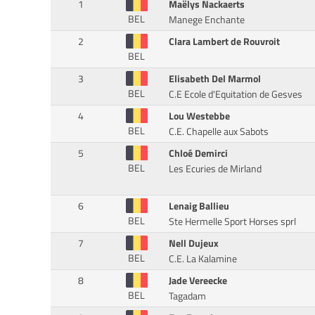
1
Maëlys Nackaerts
BEL
Manege Enchante
2
Clara Lambert de Rouvroit
BEL
3
Elisabeth Del Marmol
BEL
C.E Ecole d'Equitation de Gesves
4
Lou Westebbe
BEL
C.E. Chapelle aux Sabots
5
Chloé Demirci
BEL
Les Ecuries de Mirland
6
Lenaig Ballieu
BEL
Ste Hermelle Sport Horses sprl
7
Nell Dujeux
BEL
C.E. La Kalamine
8
Jade Vereecke
BEL
Tagadam