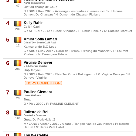
Haras des Avelines
47
Olaf du champ de Court
G / SBS / Bai / 2020 / Averouge des quatres chênes / xxx / P: Floriane
Dumont De Chassart / N: Dumont de Chassart Floriane
4
Kelly Rahir
Colibri Cael
209
G / SF / Bai / 2012 / Fuisse / Anabaa / P: Emilie Remue / N: Caroline Marquet
5
Amira Sofia Lamari
Crin d\'Or - Ecurie C.VH Asbl
12
Karmanor de B.O Loup
G / SBS / Gris / 2016 / Dollar de Fremis / Riesling du Monselet / P: Laurent
Poelaert / N: Berengere Urbain
6
Virginie Deneyer
L & L Horses Stables
289
Only for you
G / SBS / Bai / 2020 / Elvis Ter Putte / Balougran z / P: Virginie Deneyer / N:
Deneyer Virginie
HORS COMPÉTITION
7
Pauline Clement
Horse Wellness
20
Tonto
G / Pie / 2009 / P: PAULINE CLEMENT
8
Juliette de Bel
Ecurie des Gotteaux
198
Greta Du Petit-Hallet Z
M / ZANG / Alezan / 2019 / Gitano / Tangelo van de Zuuthoeve / P: Maxime
De Bel / N: Haras Petit Hallet
9
Lou Westebbe