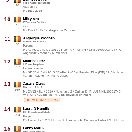
C.E. Chapelle aux Sabots
40
Alba Sim's
M / Bai / 2015
10
Miley Ars
L\'Ecurie du Bonheur
62
moci
M / Gris / 2015 / P: Angelique Vroonen
11
Angelique Vroonen
L\'Ecurie du Bonheur
88
Paloma
M / Autre, Cremello / 2010 / Inconnu / Inconnu / 724901000003464 / P:
Angelique Vroonen / N: Vroonen
12
Maurine Firre
C.E. des Jonquieres
327
Légende noire
M / SF / Bai, Bai / 2013 / Redback (GB) / Russian Blue (IRR) / P: Vinciane
Van den daelen / N: Pierre Jabot
13
Zacary Claes
Nuance J.A. Z
169
M / ZANG / Bai / 2019 / Neverland Z / Quinar Z / P: JUSTINE/10051740
WITTORSKI/Doublon / N: Souvereyns Jean-Andre
HORS COMPÉTITION
14
Laura D’Humilly
C.E. Chapelle aux Sabots
298
Casper
G / Alezan / 2012 / Unknown / Unknown / P: Catherine Halen / N: Unknown
15
Fanny Matuk
Les Ecuries de Maret