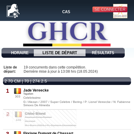
SE CONNECTER
CAS
HORAIRE
LISTE DE DÉPART
RÉSULTATS
Liste de
19 concurrents dans cette compétition.
départ:
Dernière mise à jour à 13:08 hrs (18.05.2024)
2 70 CM | 70 | 274.2.5
1
Jade Vereecke
Tagadam
303
Celebrissimo
G / Alezan / 2007 / Super Celebre / Bering / P: Lionel Vereecke / N: Fabienne
Simoes De Almeida
2
Chloé Blond
American Horse Passion
175
Deesse
M / Bai / 2001 / P: Damien Derumiere
3
Floriane Dumont de Chassart