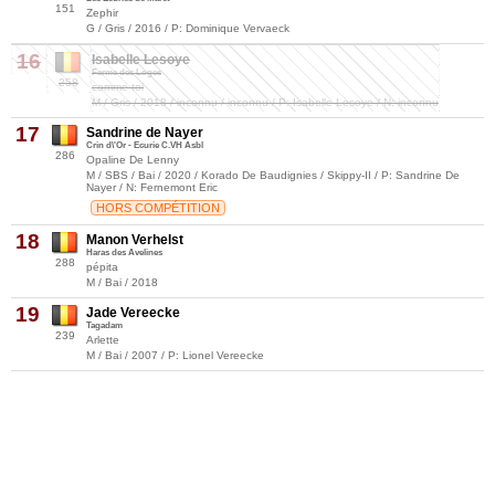
151
Zephir
G / Gris / 2016 / P: Dominique Vervaeck
16
Isabelle Lesoye
Ferme des Loges
258
comme toi
M / Gris / 2018 / inconnu / inconnu / P: Isabelle Lesoye / N: inconnu
17
Sandrine de Nayer
Crin d\'Or - Ecurie C.VH Asbl
286
Opaline De Lenny
M / SBS / Bai / 2020 / Korado De Baudignies / Skippy-II / P: Sandrine De
Nayer / N: Fernemont Eric
HORS COMPÉTITION
18
Manon Verhelst
Haras des Avelines
288
pépita
M / Bai / 2018
19
Jade Vereecke
Tagadam
239
Arlette
M / Bai / 2007 / P: Lionel Vereecke