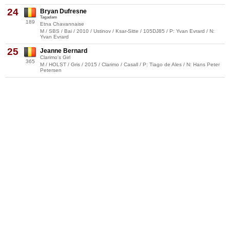
24
Bryan Dufresne
Tagadam
189
Etna Chavannaise
M / SBS / Bai / 2010 / Ustinov / Ksar-Sitte / 105DJ85 / P: Yvan Evrard / N:
Yvan Evrard
25
Jeanne Bernard
Clarimo's Girl
365
M / HOLST / Gris / 2015 / Clarimo / Casall / P: Tiago de Ales / N: Hans Peter
Petersen