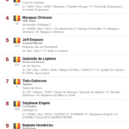
Caid du Calvaire
367
G / SBS / Gris / 2008 / Massimo / Papillon Rouge / P: Focroulle-Dujacquier /
N: André Dujacquier
4
Margaux Ortmans
HDB stables
16
Somersby d'Alegria Z
G / ZANG / Bai / 2017 / Sir Obolensky Z / Arpege Pierreville / P: Margaux
Ortmans / N: Margaux Ortmans
5
Jeff Empsen
Jumping Wijgmaal
121
Release van de Ransbeek
M / Bai / 2017 / P: Sofie Lemmens
6
Gabrielle de Lophem
Ecuries de la Picaute
131
Un de Nanou
G / SF / Bai / 2008 / Verdi / Flipper d\\\'Elle / 106XC73 / P: Sybille De Cartier /
N: SARL sport equin
7
Théo Dufresne
Tagadam
5
Taime de Kens
G / SF / Alezan / 2007 / Quito de Baussy / Quandy du Mayne / P: Nicolas
Dufresne / N: Nolwenn et Gilles Le Goff
8
Stephane Engels
La Chevalerie
233
CKENZO Z
G / ZANG / Bai / 2016 / CICERO Z / KANNAN / P: Stephane Engels / N:
AUDREZ COULOR & MARIE-PIERRE
9
Babette Hendrickx
Stal De Beck