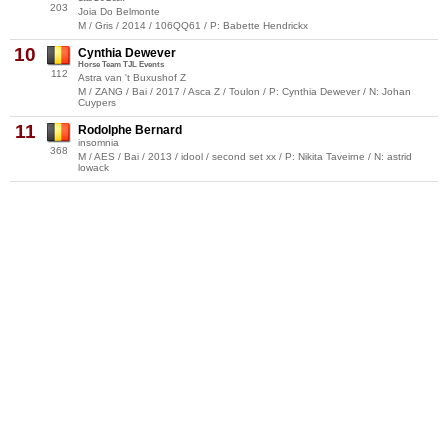
203
Joia Do Belmonte
M / Gris / 2014 / 106QQ61 / P: Babette Hendrickx
10
Cynthia Dewever
Horse Team TJL Events
112
Astra van 't Buxushof Z
M / ZANG / Bai / 2017 / Asca Z / Toulon / P: Cynthia Dewever / N: Johan
Cuypers
11
Rodolphe Bernard
insomnia
368
M / AES / Bai / 2013 / idool / second set xx / P: Nikita Taveirne / N: astrid
lowack