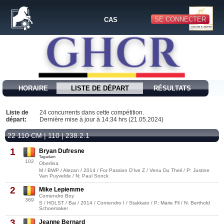
SE CONNECTER
CAS
HORAIRE
LISTE DE DÉPART
RÉSULTATS
Liste de
24 concurrents dans cette compétition.
départ:
Dernière mise à jour à 14:34 hrs (21.05.2024)
22 110 CM | 110 | 238.2.1
1
Bryan Dufresne
Tagadam
102
Oberlina
M / BWP / Alezan / 2014 / For Passion D'Ive Z / Venu Du Theil / P: Justine
Van Puyvelde / N: Paul Sonck
2
Mike Lepiemme
Contendro Boy
369
S / HOLST / Bai / 2014 / Contendro I / Stakkato / P: Marie Fil / N: Berthold
Schoemaker
3
Jeanne Bernard