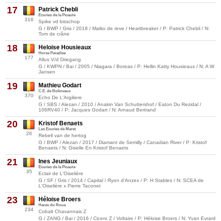
17
Patrick Chebli
Ecuries de la Picaute
316
Spike vd bisschop
G / BWP / Gris / 2018 / Malito de reve / Heartbreaker / P: Patrick Chebli / N:
Tom de crâne
18
Heloise Housieaux
Horse Paradise
177
Allus V/d Driegang
G / KWPN / Bai / 2005 / Niagara / Boreas / P: Hellin Katty Housieaux / N: A W
Jansen
19
Mathieu Godart
C.E. de Rolinvaux
370
Echo De L'Argiliere
G / SBS / Alezan / 2010 / Anakin Van Schuttershof / Eaton Du Rezidal /
106RV40 / P: Jacques Godart / N: Arnaud Bertrand
20
Kristof Benaets
Les Ecuries de Maret
26
Rebell van de hertog
G / BWP / Alezan / 2017 / Diamant de Semilly / Canadian River / P: Kristof
Benaets / N: Giselle En Kristof Benaets
21
Ines Jeuniaux
Ecuries de la Picaute
35
Eclair de L'Oiselière
G / SF / Gris / 2014 / Capital / Ryon d'Anzex / P: H Stables / N: SCEA de
L'Oiselière x Pierre Taconet
23
Héloise Broers
Haras du Roua
234
Cobalt Chavannais Z
G / ZANG / Bai / 2016 / Cicero Z / Voltaire / P: Héloise Broers / N: Yvan Evrard