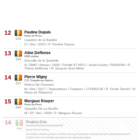
12
Pauline Dupuis
Haras du Roua
216
Lopatino de la Bastide
G / Gris / 2015 / P: Pauline Dupuis
13
Aline Deffense
HDB stables
243
Grenville de la Quairelle
G / BWP / Alezan / 2006 / Ferville 87.6971 / Jovial d'aubry 75000406t / P:
Thierry Deffense / N: Jacques Jean-Marie
14
Pierre Wigny
C.E. Chapelle aux Sabots
257
Helena De Chamant
M / Gris / 2017 / Topinambour / Catalano / 17549021B / P: Cecile Tasnier / N:
Haras de Plaisance
15
Margaux Rouyer
Haras du Roua
284
VoluptÉe De La NouÉe
M / SF / Bai / 2009 / P: Margaux Rouyer
16
Regina Zola
Hemeryck Godart Stables (HGS)
292
Fakir De L'herse
S / SBS / Noir / 2011 / Tintin De La Pomme / Kashmir Van Schuttershof /
105PV22 / P: Philip Vervliet / N: Monique Bar