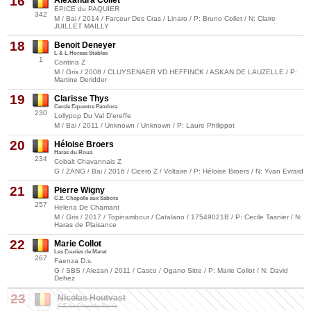
16
EPICE du PAQUIER
342
M / Bai / 2014 / Farceur Des Cras / Linaro / P: Bruno Collet / N: Claire
JUILLET MAILLY
18
Benoit Deneyer
L & L Horses Stables
1
Contina Z
M / Gris / 2008 / CLUYSENAER VD HEFFINCK / ASKAN DE LAUZELLE / P:
Martine Deridder
19
Clarisse Thys
Cercle Equestre Pandora
230
Lollypop Du Val D'ereffe
M / Bai / 2011 / Unknown / Unknown / P: Laure Philippot
20
Héloise Broers
Haras du Roua
234
Cobalt Chavannais Z
G / ZANG / Bai / 2016 / Cicero Z / Voltaire / P: Héloise Broers / N: Yvan Evrard
21
Pierre Wigny
C.E. Chapelle aux Sabots
257
Helena De Chamant
M / Gris / 2017 / Topinambour / Catalano / 17549021B / P: Cecile Tasnier / N:
Haras de Plaisance
22
Marie Collot
Les Ecuries de Maret
267
Faenza D.s.
G / SBS / Alezan / 2011 / Casco / Ogano Sitte / P: Marie Collot / N: David
Dehez
23
Nicolas Houtvast
C.E. La Cravache Dorée