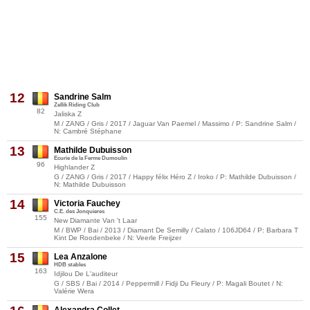
12
Sandrine Salm
Zellik Riding Club
82
Jaliska Z
M / ZANG / Gris / 2017 / Jaguar Van Paemel / Massimo / P: Sandrine Salm /
N: Cambré Stéphane
13
Mathilde Dubuisson
Ecurie de la Ferme Dumoulin
96
Highlander Z
G / ZANG / Gris / 2017 / Happy félix Héro Z / Iroko / P: Mathilde Dubuisson /
N: Mathilde Dubuisson
14
Victoria Fauchey
C.E. des Jonquieres
155
New Diamante Van 't Laar
M / BWP / Bai / 2013 / Diamant De Semilly / Calato / 106JD64 / P: Barbara T
Kint De Roodenbeke / N: Veerle Freijzer
15
Lea Anzalone
HDB stables
163
Idjilou De L'auditeur
G / SBS / Bai / 2014 / Peppermill / Fidji Du Fleury / P: Magali Boutet / N:
Valérie Wera
Alexandra Collet