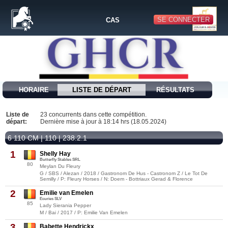
SE CONNECTER
CAS
HORAIRE
LISTE DE DÉPART
RÉSULTATS
Liste de
23 concurrents dans cette compétition.
départ:
Dernière mise à jour à 18:14 hrs (18.05.2024)
6 110 CM | 110 | 238.2.1
1
Shelly Hay
Butterfly Stables SRL
80
Meylan Du Fleury
G / SBS / Alezan / 2018 / Gastronom De Hus - Castronom Z / Le Tot De
Semilly / P: Fleury Horses / N: Doem - Bottriaux Gerad & Florence
2
Emilie van Emelen
Ecuries SLV
85
Lady Sierania Pepper
M / Bai / 2017 / P: Emilie Van Emelen
3
Babette Hendrickx