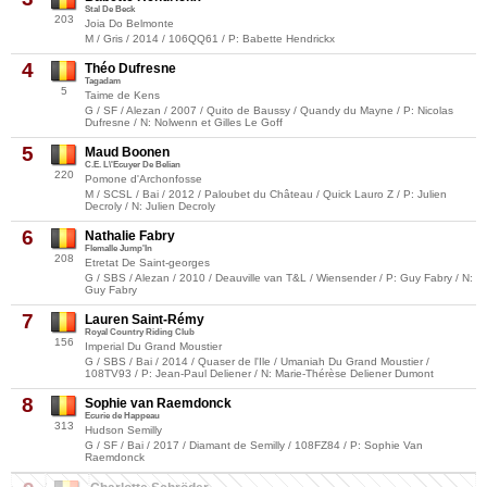
Stal De Beck
203
Joia Do Belmonte
M / Gris / 2014 / 106QQ61 / P: Babette Hendrickx
4
Théo Dufresne
Tagadam
5
Taime de Kens
G / SF / Alezan / 2007 / Quito de Baussy / Quandy du Mayne / P: Nicolas
Dufresne / N: Nolwenn et Gilles Le Goff
5
Maud Boonen
C.E. L\'Ecuyer De Belian
220
Pomone d'Archonfosse
M / SCSL / Bai / 2012 / Paloubet du Château / Quick Lauro Z / P: Julien
Decroly / N: Julien Decroly
6
Nathalie Fabry
Flemalle Jump'In
208
Etretat De Saint-georges
G / SBS / Alezan / 2010 / Deauville van T&L / Wiensender / P: Guy Fabry / N:
Guy Fabry
7
Lauren Saint-Rémy
Royal Country Riding Club
156
Imperial Du Grand Moustier
G / SBS / Bai / 2014 / Quaser de l'Ile / Umaniah Du Grand Moustier /
108TV93 / P: Jean-Paul Deliener / N: Marie-Thérèse Deliener Dumont
8
Sophie van Raemdonck
Ecurie de Happeau
313
Hudson Semilly
G / SF / Bai / 2017 / Diamant de Semilly / 108FZ84 / P: Sophie Van
Raemdonck