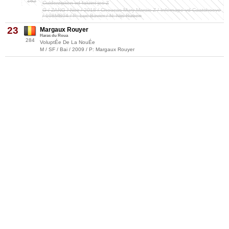
162
Culderzipken vd faluint jes Z
G / ZANG / Noir / 2018 / Choucas Mury Marais Z / Infernape vd Caatshoeve
/ 108MB04 / P: Luc Bavier / N: Nijs Ruben
23
Margaux Rouyer
Haras du Roua
284
VoluptÉe De La NouÉe
M / SF / Bai / 2009 / P: Margaux Rouyer