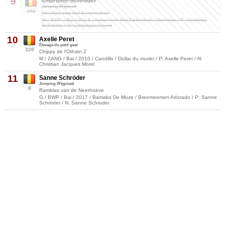
9
Charlotte Schröder
Jumping Wijgmaal
185
Noodles van het Euverenbos
M / BWP / Bai / 2013 / Aimar Van Het Polderhof / Nonstop / P: charlotte
Schröder / N: Christiaan Daem
10
Axelle Peret
Élevage du petit geer
226
Chippy de l'Othain Z
M / ZANG / Bai / 2010 / Candillo / Dollar du murier / P: Axelle Peret / N:
Christian Jacques Morel
11
Sanne Schröder
Jumping Wijgmaal
8
Ramblas van de Neerhoeve
G / BWP / Bai / 2017 / Bamako De Muze / Breemeersen Adorado / P: Sanne
Schröder / N: Sanne Schroder