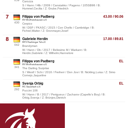
059
Carozza
S / Hann / Hlb / 2009 / Canstakko / Pageno / 105SB98 / B:
Hummel,Cecilia / Z: Grube,Friedrich
7
Filippa von Padberg
43.00 / 90.06
RV Wolfratshausen e.V.
430
Cerpico
W / DSP / FKASC / 2015 / Con Chello / Cambridge / B:
Fichtel,Walter / Z: Gronmayer,Josef
8
Gabriele Herdin
17.00 / 89.81
RFV Hachinger Tal e.V.
042
Brandyman
W / Hann / Db / 2017 / Belissimo M / Warkant / B:
Herdin,Gabriele / Z: Wilhelm,Hannelore
Filippa von Padberg
EL
RV Wolfratshausen e.V.
341
The Darling Surprise
S / Westf / Schi / 2016 / Freiherr / Don Jovi / B: Nickling,Luisa / Z: Simo
Cornejo,Jaqueline
Svenja Orbig
EL
RC Sauerlach e.V.
292
Puccini 106
W / Hann / B / 2017 / Perigueux / Zacharov (Capello's Boy) / B:
Orbig,Svenja / Z: Brünjes,Dietrich