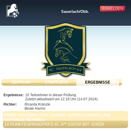
ANMELDEN
Sauerlach/Obb.
ZEITPLAN
STARTLISTE
ERGEBNISSE
Ergebnisse:
10 Teilnehmer in dieser Prüfung.
Zuletzt aktualisiert um 12:18 Uhr (14.07.2024)
Richter:
Ricarda Kränzle
Beate Harms
PREIS GEGEBEN VON ZENGER VERPACKUNGEN UND
NATHALIE SCHMIDL
10 PUNKTESPRINGPRFG.KL.A** 100CM MIT JOKER