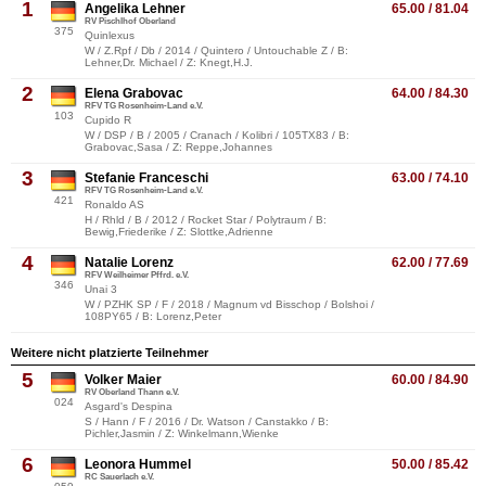
1
Angelika Lehner
65.00 / 81.04
RV Pischlhof Oberland
375
Quinlexus
W / Z.Rpf / Db / 2014 / Quintero / Untouchable Z / B:
Lehner,Dr. Michael / Z: Knegt,H.J.
2
Elena Grabovac
64.00 / 84.30
RFV TG Rosenheim-Land e.V.
103
Cupido R
W / DSP / B / 2005 / Cranach / Kolibri / 105TX83 / B:
Grabovac,Sasa / Z: Reppe,Johannes
3
Stefanie Franceschi
63.00 / 74.10
RFV TG Rosenheim-Land e.V.
421
Ronaldo AS
H / Rhld / B / 2012 / Rocket Star / Polytraum / B:
Bewig,Friederike / Z: Slottke,Adrienne
4
Natalie Lorenz
62.00 / 77.69
RFV Weilheimer Pffrd. e.V.
346
Unai 3
W / PZHK SP / F / 2018 / Magnum vd Bisschop / Bolshoi /
108PY65 / B: Lorenz,Peter
Weitere nicht platzierte Teilnehmer
5
Volker Maier
60.00 / 84.90
RV Oberland Thann e.V.
024
Asgard's Despina
S / Hann / F / 2016 / Dr. Watson / Canstakko / B:
Pichler,Jasmin / Z: Winkelmann,Wienke
6
Leonora Hummel
50.00 / 85.42
RC Sauerlach e.V.