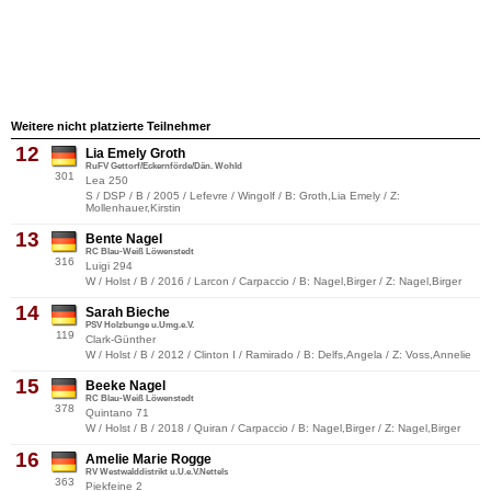
Weitere nicht platzierte Teilnehmer
12
Lia Emely Groth
RuFV Gettorf/Eckernförde/Dän. Wohld
301
Lea 250
S / DSP / B / 2005 / Lefevre / Wingolf / B: Groth,Lia Emely / Z:
Mollenhauer,Kirstin
13
Bente Nagel
RC Blau-Weiß Löwenstedt
316
Luigi 294
W / Holst / B / 2016 / Larcon / Carpaccio / B: Nagel,Birger / Z: Nagel,Birger
14
Sarah Bieche
PSV Holzbunge u.Umg.e.V.
119
Clark-Günther
W / Holst / B / 2012 / Clinton I / Ramirado / B: Delfs,Angela / Z: Voss,Annelie
15
Beeke Nagel
RC Blau-Weiß Löwenstedt
378
Quintano 71
W / Holst / B / 2018 / Quiran / Carpaccio / B: Nagel,Birger / Z: Nagel,Birger
16
Amelie Marie Rogge
RV Westwalddistrikt u.U.e.V.Nettels
363
Piekfeine 2