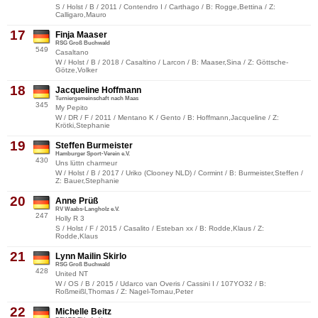
S / Holst / B / 2011 / Contendro I / Carthago / B: Rogge,Bettina / Z:
Calligaro,Mauro
17
Finja Maaser
RSG Groß Buchwald
549
Casaltano
W / Holst / B / 2018 / Casaltino / Larcon / B: Maaser,Sina / Z: Göttsche-
Götze,Volker
18
Jacqueline Hoffmann
Turniergemeinschaft nach Maas
345
My Pepito
W / DR / F / 2011 / Mentano K / Gento / B: Hoffmann,Jacqueline / Z:
Krötki,Stephanie
19
Steffen Burmeister
Hamburger Sport-Verein e.V.
430
Uns lüttn charmeur
W / Holst / B / 2017 / Uriko (Clooney NLD) / Cormint / B: Burmeister,Steffen /
Z: Bauer,Stephanie
20
Anne Prüß
RV Waabs-Langholz e.V.
247
Holly R 3
S / Holst / F / 2015 / Casalito / Esteban xx / B: Rodde,Klaus / Z:
Rodde,Klaus
21
Lynn Mailin Skirlo
RSG Groß Buchwald
428
United NT
W / OS / B / 2015 / Udarco van Overis / Cassini I / 107YO32 / B:
Roßmeißl,Thomas / Z: Nagel-Tornau,Peter
22
Michelle Beitz