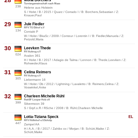
28
Mona Borchers
Turniergemeinschaft nach Maas
238
Helene aus Holstein
S / Holst / B / 2015 / Quarz / Corrado I / B: Borchers,Sebastian / Z:
Knauer,Paul
29
Jule Fiedler
RFV TG Ekhof e.V
134
Contakt P
W / Holst / BkaSc / 2009 / Conteur / Lorentin I / B: Fiedler,Manuela / Z:
Petzold,Maria
30
Leevken Thede
RV Aukrug e.V
024
Avalon 361
H / Holst / B / 2017 / Adagio de Talma / Lennon / B: Thede,Leevken / Z:
Rohweder,Klaus
31
Celina Reimers
RV Aukrug e.V
305
Liebermann 16
W / Holst / Db / 2012 / Lightning / Lavaletto / B: Reimers,Celina / Z:
Voswinkel,Anke
32
Charleen Michelle Rühl
ReitSF Looper Holz eV
399
Silvermoon 39
S / Grpf.o.R / RSche / 2008 / B: Rühl,Charleen Michelle
Lotta-Tiziana Speck
EL
RFV Höllnhof e.V.Schülp
447
Zampel AA
H / A.A. / B / 2017 / Zahibx ox / Morjan / B: Schütt,Maike / Z:
Schütt,Maike