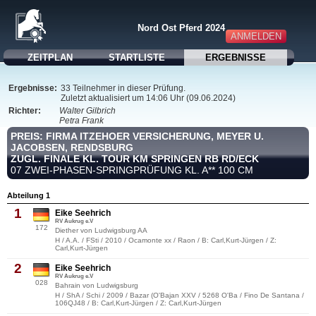
Nord Ost Pferd 2024
ANMELDEN
ZEITPLAN
STARTLISTE
ERGEBNISSE
Ergebnisse:
33 Teilnehmer in dieser Prüfung.
Zuletzt aktualisiert um 14:06 Uhr (09.06.2024)
Richter:
Walter Gilbrich
Petra Frank
PREIS: FIRMA ITZEHOER VERSICHERUNG, MEYER U.
JACOBSEN, RENDSBURG
ZUGL. FINALE KL. TOUR KM SPRINGEN RB RD/ECK
07 ZWEI-PHASEN-SPRINGPRÜFUNG KL. A** 100 CM
Abteilung 1
1
Eike Seehrich
RV Aukrug e.V
172
Diether von Ludwigsburg AA
H / A.A. / FSti / 2010 / Ocamonte xx / Raon / B: Carl,Kurt-Jürgen / Z:
Carl,Kurt-Jürgen
2
Eike Seehrich
RV Aukrug e.V
028
Bahrain von Ludwigsburg
H / ShA / Schi / 2009 / Bazar (O'Bajan XXV / 5268 O'Ba / Fino De Santana /
106QJ48 / B: Carl,Kurt-Jürgen / Z: Carl,Kurt-Jürgen