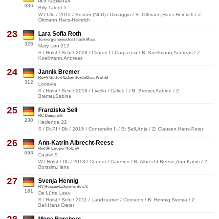
RFV TG Ekhof e.V
036
Billy Talent 5
W / Old / 2012 / Boston (NLD) / Dimaggio / B: Oltmann,Hans-Heinrich / Z:
Oltmann,Hans-Heinrich
23
Lara Sofia Roth
Turniergemeinschaft nach Maas
326
Mary Lou 212
S / Holst / Schi / 2008 / Clinton I / Carpaccio / B: Koellmann,Andreas / Z:
Koellmann,Andreas
24
Jannik Bremer
RuFV Gettorf/Eckernförde/Dän. Wohld
312
Lodavia
S / Holst / Schi / 2018 / Livello / Calido I / B: Bremer,Sabine / Z:
Bremer,Sabine
25
Franziska Sell
RC Damp e.V.
230
Hacienda 22
S / Dt.Pf / Db / 2015 / Contendro II / B: Sell,Anja / Z: Clausen,Hans-Peter
26
Ann-Katrin Albrecht-Reese
ReitSF Looper Holz eV
093
Castiel 5
W / Holst / Db / 2013 / Connor / Caretino / B: Albrecht-Reese,Ann-Katrin / Z:
Borssim,Hans
27
Svenja Hennig
RV Rossee-Eckernförde e.V.
161
De Lütte Leev
S / Holst / Schi / 2011 / Landzauber / Consens / B: Hennig,Svenja / Z:
Beil,Hans Dieter