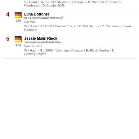
S / Hann / Db / 2013 / Stakkato / Cassini II / B: Wendell,Christine / Z:
Pferdezucht Dr.Jacobs GbR,
4
Luna Böttcher
RFV Birkengrund/Schönhorst e.V
139
Cor Will
W / Holst / B / 2006 / Cormint / Capo / B: Will,Sandra / Z: Claussen,Johann
Hermann
5
Jessie Malin Rieck
Turniergemeinschaft nach Maas
434
Valentin 121
W / Hann / B / 2008 / Valentino / Advocat / B: Rieck,Monika / Z:
Hollweg,Regina