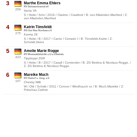
3
Marthe Emma Ehlers
RV Schwentinental eV
256
Itania VA
S / Holst / Schi / 2016 / Clarimo / Crawford / B: von Allwörden,Manfred / Z:
von Allwörden,Manfred
4
Katrin Tönsfeldt
RG Gut Neu Nordsee e.V.
275
Karma 28
S / Holst / B / 2017 / Canto / Corrado I / B: Tönsfeldt,Katrin / Z:
Schmidt,Heinz
5
Amelie Marie Rogge
RV Westwalddistrikt u.U.e.V.Nettels
423
Tippitoppi ZGR
S / Holst / B / 2017 / Casall / Contender / B: ZG Bettina & Nicolaus Rogge, /
Z: ZG Bettina & Nicolaus Rogge,
6
Mareike Much
RV Osdorf u. Umg. e.V.
107
Cheeky Willi
W / Old / Schwb / 2011 / Connor / Windhauch xx / B: Much,Mareike / Z:
Pritschau,Cathrin