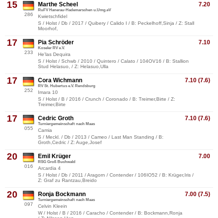
15
Marthe Scheel
7.20
RuFV Hanerau-Hademarschen u.Umg.eV
286
Kwietschfidel
S / Holst / Db / 2017 / Quibery / Calido I / B: Peckelhoff,Sinja / Z: Stall
Moorhof,
17
Pia Schröder
7.10
Koseler RV e.V.
233
He'las Dequira
S / Holst / Schwb / 2010 / Quintero / Calato / 104OV16 / B: Stallion
Stud Helasuo, / Z: Helasuo,Ulla
17
Cora Wichmann
7.10 (7.6)
RV St. Hubertus e.V. Rendsburg
252
Imara 10
S / Holst / B / 2016 / Crunch / Coronado / B: Treimer,Birte / Z:
Treimer,Birte
17
Cedric Groth
7.10 (7.6)
Turniergemeinschaft nach Maas
055
Camia
S / Meckl. / Db / 2013 / Cameo / Last Man Standing / B:
Groth,Cedric / Z: Auge,Josef
20
Emil Krüger
7.00
RSG Groß Buchwald
016
Arcardia 4
S / Holst / Db / 2011 / Aragorn / Contender / 106IO52 / B: Krüger,Iris /
Z: Graf zu Rantzau,Breido
20
Ronja Bockmann
7.00 (7.5)
Turniergemeinschaft nach Maas
097
Celvin Kleein
W / Holst / B / 2016 / Caracho / Contender / B: Bockmann,Ronja