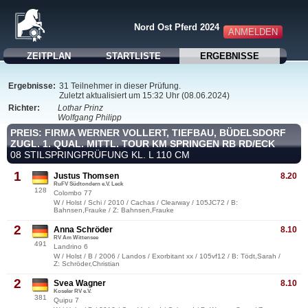
Nord Ost Pferd 2024
ANMELDEN
ZEITPLAN
STARTLISTE
ERGEBNISSE
Ergebnisse:
31 Teilnehmer in dieser Prüfung.
Zuletzt aktualisiert um 15:32 Uhr (08.06.2024)
Richter:
Lothar Prinz
Wolfgang Philipp
PREIS: FIRMA WERNER VOLLERT, TIEFBAU, BÜDELSDORF
ZUGL. 1. QUAL. MITTL. TOUR KM SPRINGEN RB RD/ECK
08 STILSPRINGPRÜFUNG KL. L 110 CM
1
Justus Thomsen
8.20
RuFV Südtondern e.V. Leck
128
Colombo 77
W / Holst / Schi / 2010 / Cachas / Clearway / 105JC72 / B:
Bahnsen,Frauke / Z: Bahnsen,Frauke
2
Anna Schröder
8.10
RV Am Wittensee
491
Landrino 6
W / Holst / B / 2006 / Landos / Exorbitant xx / 105vf12 / B: Tödt,Sarah /
Z: Schröder,Christian
2
Svea Wagner
8.10
Koseler RV e.V.
381
Quipu 7