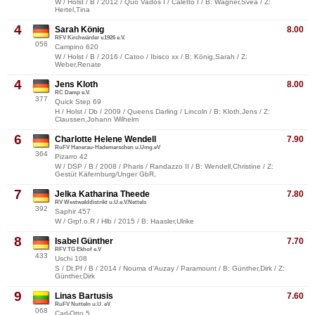
W / Holst / B / 2012 / Quo Vados I / Caletto I / B: Wagner,Svea / Z:
Hertel,Tina
4
Sarah König
8.00
RFV Kirchwärder v.1926 e.V.
056
Campino 620
W / Holst / B / 2016 / Catoo / Ibisco xx / B: König,Sarah / Z:
Weber,Renate
4
Jens Kloth
8.00
RC Damp e.V.
377
Quick Step 69
H / Holst / Db / 2009 / Queens Darling / Lincoln / B: Kloth,Jens / Z:
Claussen,Johann Wilhelm
6
Charlotte Helene Wendell
7.90
RuFV Hanerau-Hademarschen u.Umg.eV
364
Pizarro 42
W / DSP / B / 2008 / Pharis / Randazzo II / B: Wendell,Christine / Z:
Gestüt Käfernburg/Unger GbR,
7
Jelka Katharina Theede
7.80
RV Westwalddistrikt u.U.e.V.Nettels
392
Saphir 457
W / Grpf.o.R / Hlb / 2015 / B: Haasler,Ulrike
8
Isabel Günther
7.70
RFV TG Ekhof e.V
433
Uschi 108
S / Dt.Pf / B / 2014 / Nouma d'Auzay / Paramount / B: Günther,Dirk / Z:
Günther,Dirk
9
Linas Bartusis
7.60
RuFV Nutteln u.U. eV
068
Carl-Otto 5