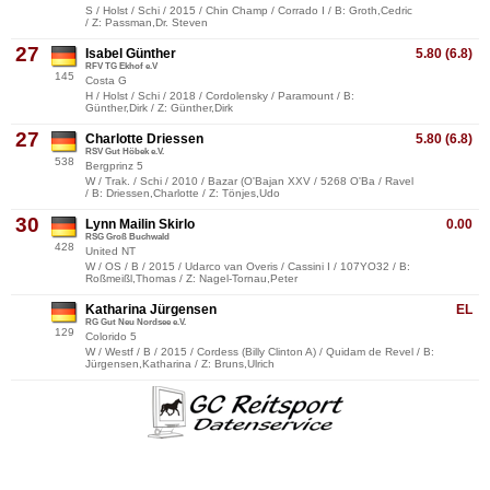
S / Holst / Schi / 2015 / Chin Champ / Corrado I / B: Groth,Cedric
/ Z: Passman,Dr. Steven
27
Isabel Günther
5.80 (6.8)
RFV TG Ekhof e.V
145
Costa G
H / Holst / Schi / 2018 / Cordolensky / Paramount / B:
Günther,Dirk / Z: Günther,Dirk
27
Charlotte Driessen
5.80 (6.8)
RSV Gut Höbek e.V.
538
Bergprinz 5
W / Trak. / Schi / 2010 / Bazar (O'Bajan XXV / 5268 O'Ba / Ravel
/ B: Driessen,Charlotte / Z: Tönjes,Udo
30
Lynn Mailin Skirlo
0.00
RSG Groß Buchwald
428
United NT
W / OS / B / 2015 / Udarco van Overis / Cassini I / 107YO32 / B:
Roßmeißl,Thomas / Z: Nagel-Tornau,Peter
Katharina Jürgensen
EL
RG Gut Neu Nordsee e.V.
129
Colorido 5
W / Westf / B / 2015 / Cordess (Billy Clinton A) / Quidam de Revel / B:
Jürgensen,Katharina / Z: Bruns,Ulrich