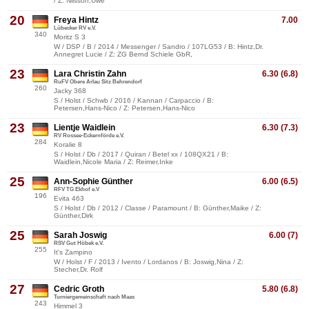
/ Z: Nilsson,Uwe
20
Freya Hintz
7.00
Lübecker RV e.V.
340
Moritz S 3
W / DSP / B / 2014 / Messenger / Sandro / 107LG53 / B: Hintz,Dr.
Annegret Lucie / Z: ZG Bernd Schiele GbR,
23
Lara Christin Zahn
6.30 (6.8)
RuFV Obere Arlau Sitz Behrendorf
260
Jacky 368
S / Holst / Schwb / 2016 / Kannan / Carpaccio / B:
Petersen,Hans-Nico / Z: Petersen,Hans-Nico
23
Lientje Waidlein
6.30 (7.3)
RV Rossee-Eckernförde e.V.
284
Koralie 8
S / Holst / Db / 2017 / Quiran / Betel xx / 108QX21 / B:
Waidlein,Nicole Maria / Z: Reimer,Inke
25
Ann-Sophie Günther
6.00 (6.5)
RFV TG Ekhof e.V
196
Evita 463
S / Holst / Db / 2012 / Classe / Paramount / B: Günther,Maike / Z:
Günther,Dirk
25
Sarah Joswig
6.00 (7)
RSV Gut Höbek e.V.
255
It's Zampino
W / Holst / F / 2013 / Ivento / Lordanos / B: Joswig,Nina / Z:
Stecher,Dr. Rolf
27
Cedric Groth
5.80 (6.8)
Turniergemeinschaft nach Maas
243
Himmel 3