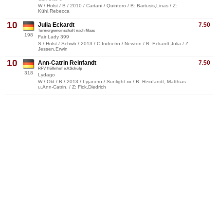
W / Holst / B / 2010 / Cartani / Quintero / B: Bartusis,Linas / Z:
Kühl,Rebecca
10
Julia Eckardt
7.50
Turniergemeinschaft nach Maas
198
Fair Lady 399
S / Holst / Schwb / 2013 / C-Indoctro / Newton / B: Eckardt,Julia / Z:
Jessen,Erwin
10
Ann-Catrin Reinfandt
7.50
RFV Höllnhof e.V.Schülp
318
Lydago
W / Old / B / 2013 / Lyjanero / Sunlight xx / B: Reinfandt, Matthias
u.Ann-Catrin, / Z: Fick,Diedrich