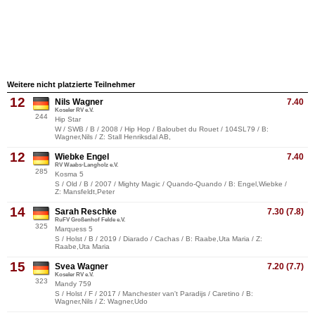
Weitere nicht platzierte Teilnehmer
12
Nils Wagner
7.40
Koseler RV e.V.
244
Hip Star
W / SWB / B / 2008 / Hip Hop / Baloubet du Rouet / 104SL79 / B:
Wagner,Nils / Z: Stall Henriksdal AB,
12
Wiebke Engel
7.40
RV Waabs-Langholz e.V.
285
Kosma 5
S / Old / B / 2007 / Mighty Magic / Quando-Quando / B: Engel,Wiebke /
Z: Mansfeldt,Peter
14
Sarah Reschke
7.30 (7.8)
RuFV Großenhof Felde e.V.
325
Marquess 5
S / Holst / B / 2019 / Diarado / Cachas / B: Raabe,Uta Maria / Z:
Raabe,Uta Maria
15
Svea Wagner
7.20 (7.7)
Koseler RV e.V.
323
Mandy 759
S / Holst / F / 2017 / Manchester van't Paradijs / Caretino / B:
Wagner,Nils / Z: Wagner,Udo