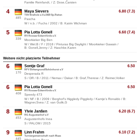
Familie Reinfandt, / Z: Dose,Carsten
4
Maya Sievers
6.80 (7.3)
TSV Breiholz e.V.v.1920 Sp.Reiten
485
Pascha
W / n.b. / Fuchs / 2002 / B: Katrin Wichman
5
Pia Lotta Gonell
6.60 (7.4)
RV Rossee-Eckernförde e.V.
339
Moorkieker Big Ben
W / Wel.B / F / 2018 / Pinturas Big Daylight / Moorkieker Gawain /
B: Gonell,Jenny / Z: Haschke,Karen
Weitere nicht platzierte Teilnehmer
6
Sontje Graf
6.50
RFV Birkengrund/Schönhorst e.V
170
Desperada R
S / DR / B / 2011 / Nemax / Dakar / B: Graf,Therese / Z: Reimer,Volker
6
Pia Lotta Gonell
6.50
RV Rossee-Eckernförde e.V.
408
Speedy 473
W / NF / B / 2009 / Berghof's Higgledy Piggledy / Kantje's Ronaldo / B:
Wagner,Svea / Z: van Gulik,G
8
Ylvie Janßen
6.20 (6.7)
RG Augustenhof e.V
453
Augustenhofs Inea
S / PALOM / 2015
9
Linn Frahm
6.10 (7.2)
Turniergemeinschaft nach Maas
445
Winkeldorp Boaz