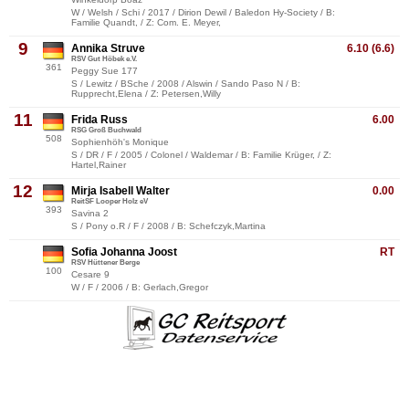
W / Welsh / Schi / 2017 / Dirion Dewil / Baledon Hy-Society / B:
Familie Quandt, / Z: Com. E. Meyer,
9
Annika Struve
6.10 (6.6)
RSV Gut Höbek e.V.
361
Peggy Sue 177
S / Lewitz / BSche / 2008 / Alswin / Sando Paso N / B:
Rupprecht,Elena / Z: Petersen,Willy
11
Frida Russ
6.00
RSG Groß Buchwald
508
Sophienhöh's Monique
S / DR / F / 2005 / Colonel / Waldemar / B: Familie Krüger, / Z:
Hartel,Rainer
12
Mirja Isabell Walter
0.00
ReitSF Looper Holz eV
393
Savina 2
S / Pony o.R / F / 2008 / B: Schefczyk,Martina
Sofia Johanna Joost
RT
RSV Hüttener Berge
100
Cesare 9
W / F / 2006 / B: Gerlach,Gregor