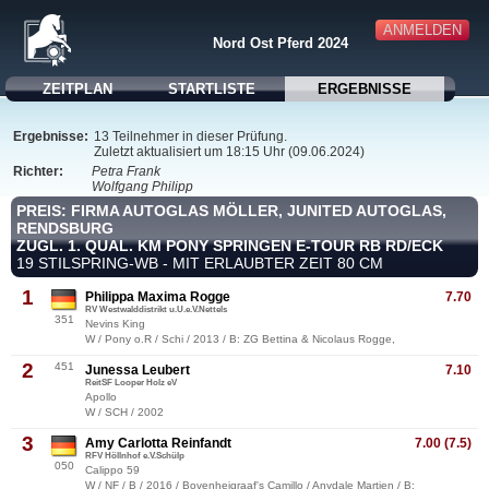
ANMELDEN
Nord Ost Pferd 2024
ZEITPLAN
STARTLISTE
ERGEBNISSE
Ergebnisse:
13 Teilnehmer in dieser Prüfung.
Zuletzt aktualisiert um 18:15 Uhr (09.06.2024)
Richter:
Petra Frank
Wolfgang Philipp
PREIS: FIRMA AUTOGLAS MÖLLER, JUNITED AUTOGLAS,
RENDSBURG
ZUGL. 1. QUAL. KM PONY SPRINGEN E-TOUR RB RD/ECK
19 STILSPRING-WB - MIT ERLAUBTER ZEIT 80 CM
1
Philippa Maxima Rogge
7.70
RV Westwalddistrikt u.U.e.V.Nettels
351
Nevins King
W / Pony o.R / Schi / 2013 / B: ZG Bettina & Nicolaus Rogge,
2
451
Junessa Leubert
7.10
ReitSF Looper Holz eV
Apollo
W / SCH / 2002
3
Amy Carlotta Reinfandt
7.00 (7.5)
RFV Höllnhof e.V.Schülp
050
Calippo 59
W / NF / B / 2016 / Bovenheigraaf's Camillo / Anydale Martien / B: