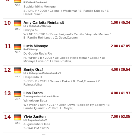
RSG Groß Buchwald
508
Sophienhöh's Monique
S / DR / F / 2005 / Colonel / Waldemar / B: Familie Krüger, / Z:
Hartel,Rainer
10
Amy Carlotta Reinfandt
1.00 / 45.34
RFV Höllnhof e.V.Schülp
050
Calippo 59
W / NF / B / 2016 / Bovenheigraaf's Camillo / Anydale Martien /
B: Familie Reinfandt, / Z: Dose,Carsten
11
Lucia Minnoye
2.00 / 47.05
RuFV Kropp
545
De Goede Ree's Rio
H / WPBR / B / 2008 / De Goede Ree's Metall / Zodiak / B:
Minnoye,Lucia / Z: Familie Postma,
12
Sontje Graf
4.00 / 39.54
RFV Birkengrund/Schönhorst e.V
170
Desperada R
S / DR / B / 2011 / Nemax / Dakar / B: Graf,Therese / Z:
Reimer,Volker
13
Linn Frahm
4.00 / 41.93
Turniergemeinschaft nach Maas
445
Winkeldorp Boaz
W / Welsh / Schi / 2017 / Dirion Dewil / Baledon Hy-Society / B:
Familie Quandt, / Z: Com. E. Meyer,
14
Ylvie Janßen
7.00 / 52.85
RG Augustenhof e.V
453
Augustenhofs Inea
S / PALOM / 2015