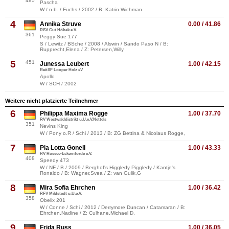
485
Pascha
W / n.b. / Fuchs / 2002 / B: Katrin Wichman
4
Annika Struve
0.00 / 41.86
RSV Gut Höbek e.V.
361
Peggy Sue 177
S / Lewitz / BSche / 2008 / Alswin / Sando Paso N / B:
Rupprecht,Elena / Z: Petersen,Willy
5
451
Junessa Leubert
1.00 / 42.15
ReitSF Looper Holz eV
Apollo
W / SCH / 2002
Weitere nicht platzierte Teilnehmer
6
Philippa Maxima Rogge
1.00 / 37.70
RV Westwalddistrikt u.U.e.V.Nettels
351
Nevins King
W / Pony o.R / Schi / 2013 / B: ZG Bettina & Nicolaus Rogge,
7
Pia Lotta Gonell
1.00 / 43.33
RV Rossee-Eckernförde e.V.
408
Speedy 473
W / NF / B / 2009 / Berghof's Higgledy Piggledy / Kantje's
Ronaldo / B: Wagner,Svea / Z: van Gulik,G
8
Mira Sofia Ehrchen
1.00 / 36.42
RFV Mildstedt u.U.e.V.
358
Obelix 201
W / Conne / Schi / 2012 / Derrymore Duncan / Catamaran / B:
Ehrchen,Nadine / Z: Culhane,Michael D.
9
Frida Russ
1.00 / 36.05