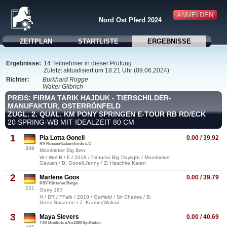
ANMELDEN
Nord Ost Pferd 2024
ZEITPLAN
STARTLISTE
ERGEBNISSE
Ergebnisse:
14 Teilnehmer in dieser Prüfung.
Zuletzt aktualisiert um 18:21 Uhr (09.06.2024)
Richter:
Burkhard Rogge
Walter Gilbrich
PREIS: FIRMA TARIK HAJDUK - TIERSCHILDER-
MANUFAKTUR, OSTERRÖNFELD
ZUGL. 2. QUAL. KM PONY SPRINGEN E-TOUR RB RD/ECK
20 SPRING-WB MIT IDEALZEIT 80 CM
1
Pia Lotta Gonell
0.00 / 39.92
RV Rossee-Eckernförde e.V.
339
Moorkieker Big Ben
W / Wel.B / F / 2018 / Pinturas Big Daylight / Moorkieker
Gawain / B: Gonell,Jenny / Z: Haschke,Karen
2
Marlene Goos
0.00 / 39.79
RSV Hüttener Berge
221
Gerry 163
H / DR / FFalb / 2010 / Garfield / Sir Charles / B:
Goos,Susanne / Z: Kramer,Wolrad
3
Maya Sievers
0.00 / 40.69
TSV Breiholz e.V.v.1920 Sp.Reiten