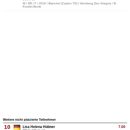
W / DR / F / 2016 / Blanchet (Caston TG) / Hondsrug Don Gregory / B:
Knodel,Nicole
Weitere nicht platzierte Teilnehmer
10
Lisa Helena Hübner
7.00