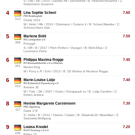
S / Old / Db / 2010 / Sandro Hit / Donnerhall / B: Fleischer,Roxanne / Z:
Gattermann,Susanne
4
Lina Sophie Scheel
7.60
PSV Breklingfeld
513
Charly 1614
W / Holst / Hlb / 2010 / Clinsmann / Coriano 4 / B: Scheel,Mareike / Z:
Schnoor,Hans Uwe
5
Marlene Böhl
7.50
RG Landgraben e.V.
369
Provygirl
S / DR / B / 2017 / Pitch Perfect / Voyager / B: Böhl,Elisa / Z:
Leusmann,Petra
6
Philippa Maxima Rogge
7.40
RV Westwalddistrikt u.U.e.V.Nettels
351
Nevins King
W / Pony o.R / Schi / 2013 / B: ZG Bettina & Nicolaus Rogge,
6
Marie-Louise Lütje
7.40
RG Emkendorf-Hexenkroog e.V.
014
Antoine JE
W / Trak. / Db / 2007 / Ovaro / Königspark xx / B: Lütje,Caroline / Z:
Edsen,Jessica
8
Hennie Margarete Carstensen
7.30
PSG Jägerkrug
117
Claire 179
S / Holst / B / 2012 / Clarimo / Calato / B: Slawinski,Dr. Maximilian / Z:
Sadowski,Wolfgang
9
Louisa Knodel
7.20
RuFV Husberg u.U.e.V.
030
Balino 15