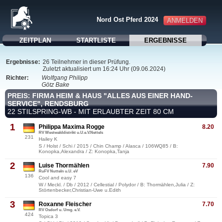
Nord Ost Pferd 2024
ANMELDEN
ZEITPLAN
STARTLISTE
ERGEBNISSE
Ergebnisse:
26 Teilnehmer in dieser Prüfung.
Zuletzt aktualisiert um 16:24 Uhr (09.06.2024)
Richter:
Wolfgang Philipp
Götz Bake
PREIS: FIRMA HEIM & HAUS "ALLES AUS EINER HAND-
SERVICE", RENDSBURG
22 STILSPRING-WB - MIT ERLAUBTER ZEIT 80 CM
1
Philippa Maxima Rogge
8.20
RV Westwalddistrikt u.U.e.V.Nettels
231
Hailey K
S / Holst / Schi / 2015 / Chin Champ / Alasca / 106WQ85 / B:
Konopka,Alexandra / Z: Konopka,Tanja
2
Luise Thormählen
7.90
RuFV Nutteln u.U. eV
136
Cool and easy 7
W / Meckl. / Db / 2012 / Cellestial / Polydor / B: Thormählen,Julia / Z:
Störtenbecker,Christian-Uwe u.Edith
3
Roxanne Fleischer
7.70
RV Osdorf u. Umg. e.V.
424
Topica 3