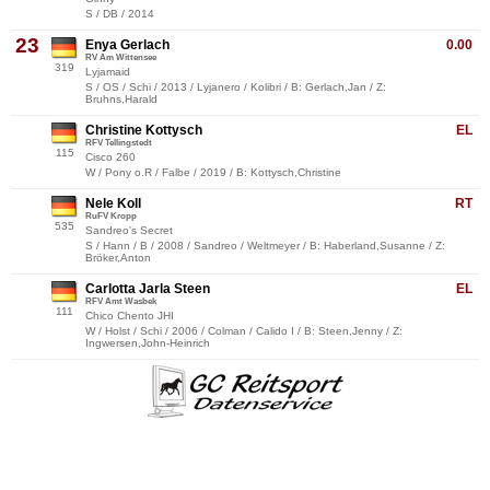
S / DB / 2014
23
Enya Gerlach
0.00
RV Am Wittensee
319
Lyjamaid
S / OS / Schi / 2013 / Lyjanero / Kolibri / B: Gerlach,Jan / Z:
Bruhns,Harald
Christine Kottysch
EL
RFV Tellingstedt
115
Cisco 260
W / Pony o.R / Falbe / 2019 / B: Kottysch,Christine
Nele Koll
RT
RuFV Kropp
535
Sandreo's Secret
S / Hann / B / 2008 / Sandreo / Weltmeyer / B: Haberland,Susanne / Z:
Bröker,Anton
Carlotta Jarla Steen
EL
RFV Amt Wasbek
111
Chico Chento JHI
W / Holst / Schi / 2006 / Colman / Calido I / B: Steen,Jenny / Z:
Ingwersen,John-Heinrich