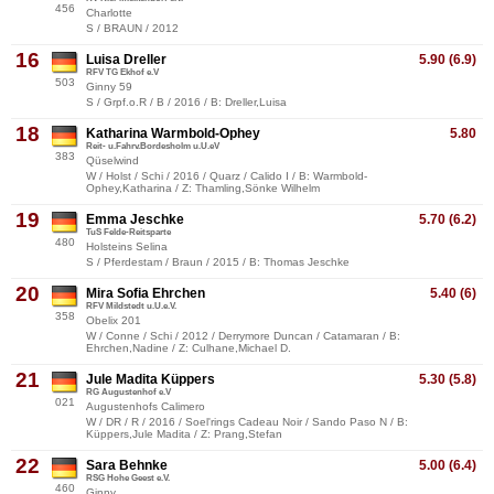
456
Charlotte
S / BRAUN / 2012
16
Luisa Dreller
5.90 (6.9)
RFV TG Ekhof e.V
503
Ginny 59
S / Grpf.o.R / B / 2016 / B: Dreller,Luisa
18
Katharina Warmbold-Ophey
5.80
Reit- u.Fahrv.Bordesholm u.U.eV
383
Qüselwind
W / Holst / Schi / 2016 / Quarz / Calido I / B: Warmbold-
Ophey,Katharina / Z: Thamling,Sönke Wilhelm
19
Emma Jeschke
5.70 (6.2)
TuS Felde-Reitsparte
480
Holsteins Selina
S / Pferdestam / Braun / 2015 / B: Thomas Jeschke
20
Mira Sofia Ehrchen
5.40 (6)
RFV Mildstedt u.U.e.V.
358
Obelix 201
W / Conne / Schi / 2012 / Derrymore Duncan / Catamaran / B:
Ehrchen,Nadine / Z: Culhane,Michael D.
21
Jule Madita Küppers
5.30 (5.8)
RG Augustenhof e.V
021
Augustenhofs Calimero
W / DR / R / 2016 / Soel'rings Cadeau Noir / Sando Paso N / B:
Küppers,Jule Madita / Z: Prang,Stefan
22
Sara Behnke
5.00 (6.4)
RSG Hohe Geest e.V.
460
Ginny