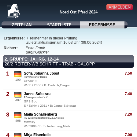
ANMELDEN
Nord Ost Pferd 2024
ZEITPLAN
STARTLISTE
ERGEBNISSE
Ergebnisse:
7 Teilnehmer in dieser Prüfung.
Zuletzt aktualisiert um 16:03 Uhr (09.06.2024)
Richter:
Petra Frank
Birgit Glückler
2. GRUPPE: JAHRG. 12-14
28/2 REITER-WB SCHRITT - TRAB - GALOPP
1
Sofia Johanna Joost
7.50
RSV Hüttener Berge
100
Cesare 9
W / F / 2006 / B: Gerlach,Gregor
2
Janne Stöterau
7.40
RG Augustenhof e.V
497
GPS Boo
S / Schim / 2011 / B: Janne Stöterau
3
Maila Schallenberg
7.20
RV Westwalddistrikt u.U.e.V.Nettels
468
Milwalky
W / 2006 / B: Schallenberg,Maila
4
Mirja Eisenkolb
7.00