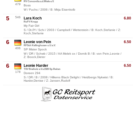
RV Concordia a.d.Miele e.V.
479
Boss
W / Fuchs / 2006 / B: Mirja Eisenkolb
5
546
Lara Koch
6.80
RuFV Kropp
My Fair Girl
S / Dt.Pf / Schi / 2003 / Campbell / Wetterstein / B: Koch,Stefanie / Z:
Koch,Stefanie
6
Leonie von Pein
6.50
RFSch Kellinghusen u.U.e.V.
406
SP Mister Spock
W / DR / Schwb / 2015 / AA Melek ox / Dornik B / B: von Pein,Leonie /
Z: Boock,Dieter
6
Leonie Harder
6.50
TSV Breiholz e.V.v.1920 Sp.Reiten
178
Doreen 294
S / DR / B / 2008 / Hilkens Black Delight / Heidbergs Nykwist / B:
Harder,Denise / Z: Jansen,Rudolf