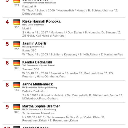
Turniergemeinschaft nach Maas
277
Katapult 9
W / Trak. / Schwb / 2009 / Herzensdieb / Hertug / B: Schley,Johanna / Z:
Döllner,Antonia
4
Rieke Hannah Konopka
RSG Groß Buchwald
335
Monini
S / Hann / B / 2017 / Morricone I / Don Darius / B: Konopka,Dr. Simone / Z:
ZG Geitz, Karl-Heinz u.Reinhard,
5
Jasmin Alberti
RG Augustenhof e.V
250
Ikarus 330
W / Trak. / B / 2005 / Schiffon / Kostolany / B: Höft,Rainer / Z: Harlacher,Pius
6
Kendra Bednarski
TuS Jevenstedt - Sparte Reiten
390
Samurai 508
W / Dt.Pf / B / 2010 / Sensation / Snowfire / B: Bednarski,Uta / Z: ZG
Petersen , Horst-Günther u.Yvett
8
Janne Mühlenbeck
RV Rot-Weiss Sollerup-Hünning
162
Definitiv Daddeldu
S / B / 2018 / Holsteins Harlekin / Der Donnerhall / B: Mühlenbeck,Janne / Z:
Mühlenbeck,Franz-Gerhard
9
Martha Sophie Breitner
RV St. Hubertus e.V. Rendsburg
395
Schierensees Marvelous
H / DR / F / 2016 / Schierensees Mr.Nice Guy / Calvin Klein / B:
Rosenbaum,Kristin / Z: Rosenbaum,Kristin