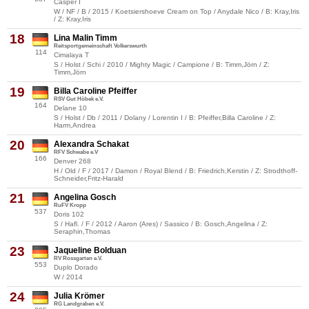
Casper I
W / NF / B / 2015 / Koetsiershoeve Cream on Top / Anydale Nico / B: Kray,Iris
/ Z: Kray,Iris
18
Lina Malin Timm
Reitsportgemeinschaft Volkerswurth
114
Cimalaya T
S / Holst / Schi / 2010 / Mighty Magic / Campione / B: Timm,Jörn / Z:
Timm,Jörn
19
Billa Caroline Pfeiffer
RSV Gut Höbek e.V.
164
Delane 10
S / Holst / Db / 2011 / Dolany / Lorentin I / B: Pfeiffer,Billa Caroline / Z:
Harm,Andrea
20
Alexandra Schakat
RFV Schwabe e.V
166
Denver 268
H / Old / F / 2017 / Damon / Royal Blend / B: Friedrich,Kerstin / Z: Strodthoff-
Schneider,Fritz-Harald
21
Angelina Gosch
RuFV Kropp
537
Doris 102
S / Hafl. / F / 2012 / Aaron (Ares) / Sassico / B: Gosch,Angelina / Z:
Seraphin,Thomas
23
Jaqueline Bolduan
RV Rossgarten e.V.
553
Duplo Dorado
W / 2014
24
Julia Krömer
RG Landgraben e.V.