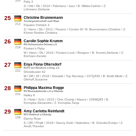
205
Fidia 3
S / Old / Db / 2019 / Fidertanz / Jazz / B: Wilder,Cathrin / Z:
Löhmann,Stefanie
25
Christine Brunnemann
Turniergemeinschaft nach Maas
212
Fräulein Fröhlich 3
S / Hann / Db / 2012 / Fiorano / Condor M / B: Brunnemann,Christine / Z:
Körner-Stobbe,Christina
26
Carolin Sophie Krumm
RG Holsteinische Schweiz e.V.
218
Fürsten's Flyby
W / Hann / Db / 2016 / Fürsten-Look / Rotspon / B: Krumm,Stefanie / Z:
Erichsen,Kerstin
27
Enya Fiona Oltersdorf
RuFV von Elmshorn u.Umg. e.V.
222
Ghostbuster 62
W / DR / Df / 2018 / Grimaldi / Top Nonstop / 107QA50 / B: Boldt,Merle / Z:
Olnhoff,Susanne
28
Philippa Maxima Rogge
RV Westwalddistrikt u.U.e.V.Nettels
231
Hailey K
S / Holst / Schi / 2015 / Chin Champ / Alasca / 106WQ85 / B:
Konopka,Alexandra / Z: Konopka,Tanja
29
Amy Carlotta Reinfandt
RFV Höllnhof e.V.Schülp
158
Danny Rose
S / DR / FFalb / 2018 / Danny Gold / Halenkino / B: Gründel,Evelyn / Z:
Arndt,Theodor