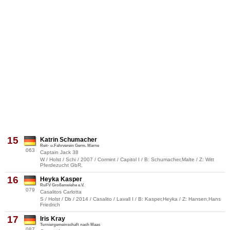
15
Katrin Schumacher
Reit- u.Fahrverein Germ. Marne
063
Captain Jack 38
W / Holst / Schi / 2007 / Cormint / Capitol I / B: Schumacher,Malte / Z: Witt
Pferdezucht GbR,
16
Heyka Kasper
RuFV Großenwiehe e.V.
079
Casalitos Carlotta
S / Holst / Db / 2014 / Casalito / Lavall I / B: Kasper,Heyka / Z: Hansen,Hans
Friedrich
17
Iris Kray
Turniergemeinschaft nach Maas
087