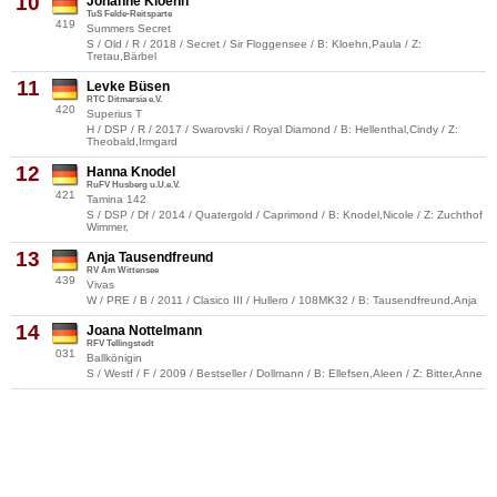
10
Johanne Kloehn
TuS Felde-Reitsparte
419
Summers Secret
S / Old / R / 2018 / Secret / Sir Floggensee / B: Kloehn,Paula / Z:
Tretau,Bärbel
11
Levke Büsen
RTC Ditmarsia e.V.
420
Superius T
H / DSP / R / 2017 / Swarovski / Royal Diamond / B: Hellenthal,Cindy / Z:
Theobald,Irmgard
12
Hanna Knodel
RuFV Husberg u.U.e.V.
421
Tamina 142
S / DSP / Df / 2014 / Quatergold / Caprimond / B: Knodel,Nicole / Z: Zuchthof
Wimmer,
13
Anja Tausendfreund
RV Am Wittensee
439
Vivas
W / PRE / B / 2011 / Clasico III / Hullero / 108MK32 / B: Tausendfreund,Anja
14
Joana Nottelmann
RFV Tellingstedt
031
Ballkönigin
S / Westf / F / 2009 / Bestseller / Dollmann / B: Ellefsen,Aleen / Z: Bitter,Anne