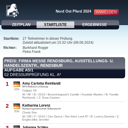
Nord Ost Pferd 2024
ANMELDEN
ZEITPLAN
STARTLISTE
ERGEBNISSE
Startliste:
27 Teilnehmer in dieser Prüfung.
Zuletzt aktualisiert um 15:32 Uhr (08.06.2024)
Richter:
Burkhard Rogge
Petra Frank
PREIS: FIRMA MESSE RENDSBURG, AUSSTELLUNGS- U.
HANDELSZENTR., RENDSBUR
AUFGABE A5/1
02 DRESSURPRÜFUNG KL. A*
1
Amy Carlotta Reinfandt
RFV Höllnhof e.V.Schülp
050
Calippo 59
W / NF / B / 2016 / Bovenheigraaf's Camillo / Anydale Martien / B: Familie
Reinfandt, / Z: Dose,Carsten
2
Katharina Lorenz
Reitsportgemeinschaft Volkerswurth
506
Charly Star
W / DR / F / 2016 / Can Dance / Der feine Lord AT / B: Lorenz,Daniela / Z:
Engler,Silke Jennifer
3
Johanna Schley